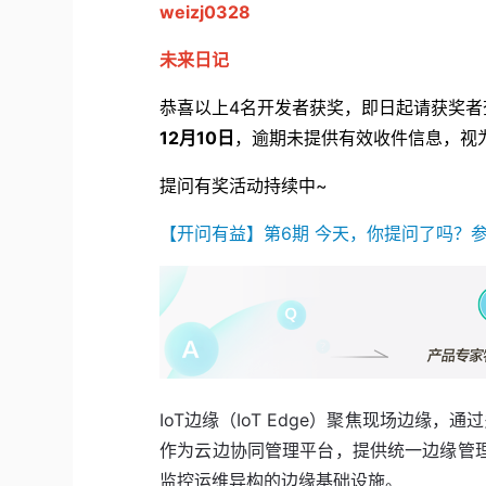
weizj0328
未来日记
恭喜以上4名开发者获奖，即日起请获奖
12月10日
，逾期未提供有效收件信息，视
提问有奖活动持续中~
【开问有益】第6期 今天，你提问了吗？
IoT边缘（IoT Edge）聚焦现场边缘，
作为云边协同管理平台，提供统一边缘管理中
监控运维异构的边缘基础设施。