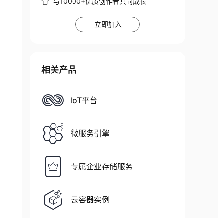
与10000+优质创作者共同成长
立即加入
相关产品
IoT平台
微服务引擎
专属企业存储服务
云容器实例