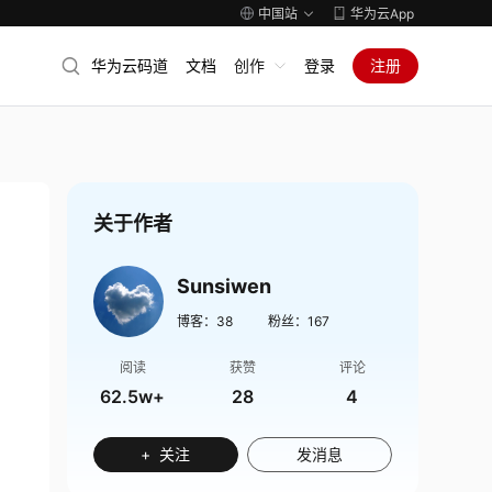
中国站
华为云App
华为云码道
文档
创作
登录
注册
关于作者
Sunsiwen
博客：
38
粉丝：
167
阅读
获赞
评论
62.5w+
28
4
+ 关注
发消息