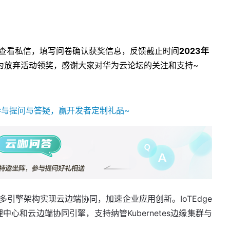
者查看私信，填写问卷确认获奖信息，反馈截止时间
2023年
为放弃活动领奖，感谢大家对华为云论坛的关注和支持~
参与提问与答疑，赢开发者定制礼品~
通过多引擎架构实现云边端协同，加速企业应用创新。IoTEdge
心和云边端协同引擎，支持纳管Kubernetes边缘集群与