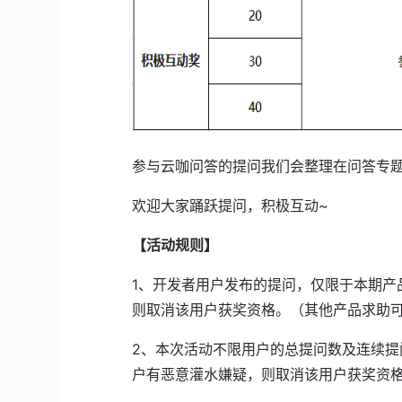
参与云咖问答的提问我们会整理在问答专
欢迎大家踊跃提问，积极互动~
【活动规则】
1、开发者用户发布的提问，仅限于本期产
则取消该用户获奖资格。（其他产品求助
2、本次活动不限用户的总提问数及连续
户有恶意灌水嫌疑，则取消该用户获奖资