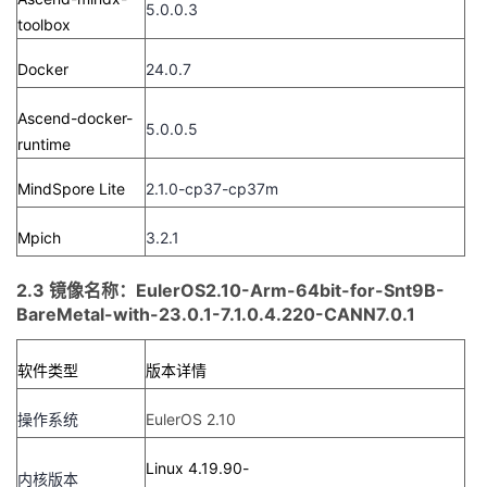
5.0.0.3
toolbox
Docker
24.0.7
Ascend-docker-
5.0.0.5
runtime
MindSpore Lite
2.1.0-cp37-cp37m
Mpich
3.2.1
2.3 镜像名称：EulerOS2.10-Arm-64bit-for-Snt9B-
BareMetal-with-23.0.1-7.1.0.4.220-CANN7.0.1
软件类型
版本详情
操作系统
EulerOS 2.10
Linux 4.19.90-
内核版本