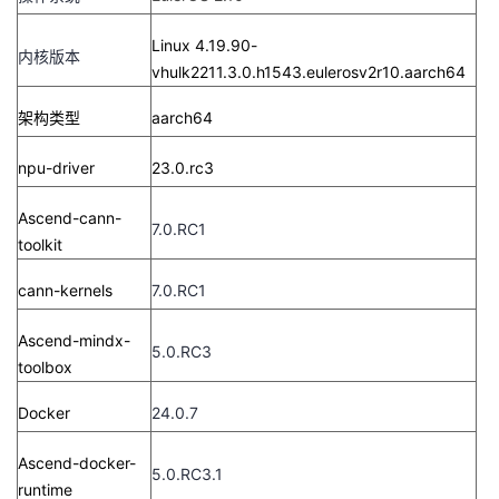
Linux 4.19.90-
内核版本
vhulk2211.3.0.h1543.eulerosv2r10.aarch64
架构类型
aarch64
npu-driver
23.0.rc3
Ascend-cann-
7.0.RC1
toolkit
cann-kernels
7.0.RC1
Ascend-mindx-
5.0.RC3
toolbox
Docker
24.0.7
Ascend-docker-
5.0.RC3.1
runtime