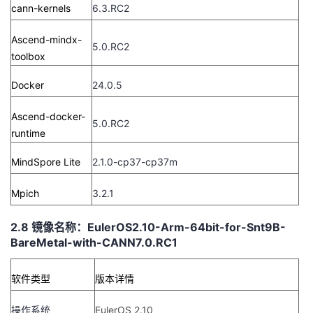
cann-kernels
6.3.RC2
Ascend-mindx-
5.0.RC2
toolbox
Docker
24.0.5
Ascend-docker-
5.0.RC2
runtime
MindSpore Lite
2.1.0-cp37-cp37m
Mpich
3.2.1
2.8 镜像名称：EulerOS2.10-Arm-64bit-for-Snt9B-
BareMetal-with-CANN7.0.RC1
软件类型
版本详情
操作系统
EulerOS 2.10