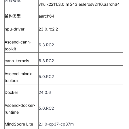
内核版本
vhulk2211.3.0.h1543.eulerosv2r10.aarch64
架构类型
aarch64
npu-driver
23.0.rc2.2
Ascend-cann-
6.3.RC2
toolkit
cann-kernels
6.3.RC2
Ascend-mindx-
5.0.RC2
toolbox
Docker
24.0.6
Ascend-docker-
5.0.RC2
runtime
MindSpore Lite
2.1.0-cp37-cp37m