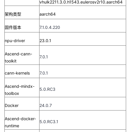
vhulk2211.3.0.h1543.eulerosv2r10.aarch64
架构类型
aarch64
固件版本
7.1.0.4.220
npu-driver
23.0.1
Ascend-cann-
7.0.1
toolkit
cann-kernels
7.0.1
Ascend-mindx-
5.0.RC3
toolbox
Docker
24.0.7
Ascend-docker-
5.0.RC3.1
runtime