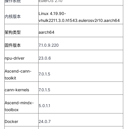
操作系统
EulerOS 2.10
者
Linux 4.19.90-
内核版本
vhulk2211.3.0.h1543.eulerosv2r10.aarch64
我
架构类型
aarch64
的
我
固件版本
7.1.0.9.220
博
的
我
npu-driver
23.0.6
客
论
的
我
Ascend-cann-
7.0.1.5
toolkit
坛
圈
的
我
cann-kernels
7.0.1.5
子
直
的
我
Ascend-mindx-
5.0.1.1
我
播
活
的
toolbox
我
动
关
的
Docker
24.0.7