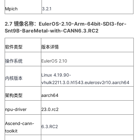
Mpich
3.2.1
2.7 镜像名称：EulerOS-2.10-Arm-64bit-SDI3-for-
Snt9B-BareMetal-with-CANN6.3.RC2
软件类型
版本详情
操作系统
EulerOS 2.10
Linux 4.19.90-
内核版本
vhulk2211.3.0.h1543.eulerosv2r10.aarch64
架构类型
aarch64
npu-driver
23.0.rc2
Ascend-cann-
6.3.RC2
toolkit