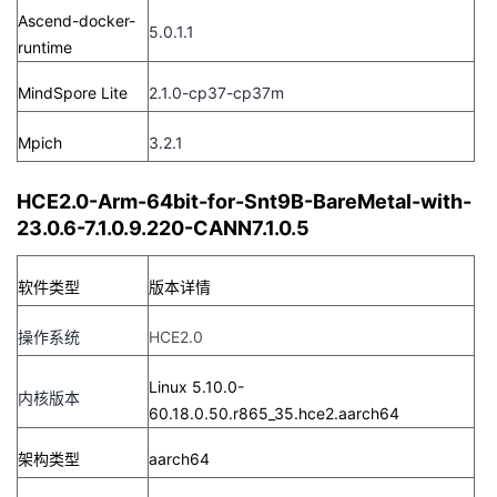
Ascend-docker-
我
注
的
开
5.0.1.1
runtime
的
Programs
发
MindSpore Lite
2.1.0-cp37-cp37m
支
者
Mpich
3.2.1
持
学
HCE2.0-Arm-64bit-for-Snt9B-BareMetal-with-
23.0.6-7.1.0.9.220-CANN7.1.0.5
我
堂
软件类型
版本详情
的
我
我
操作系统
HCE2.0
技
的
的
我
Linux 5.10.0-
内核版本
术
云
课
的
我
60.18.0.50.r865_35.hce2.aarch64
支
声
程
认
的
我
架构类型
aarch64