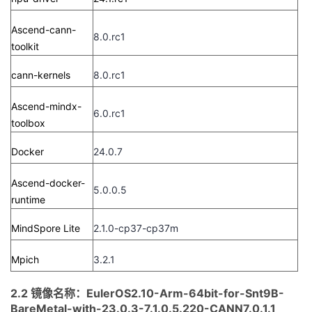
Ascend-cann-
8.0.rc1
toolkit
cann-kernels
8.0.rc1
Ascend-mindx-
6.0.rc1
toolbox
Docker
24.0.7
Ascend-docker-
5.0.0.5
runtime
MindSpore Lite
2.1.0-cp37-cp37m
Mpich
3.2.1
2.2 镜像名称：EulerOS2.10-Arm-64bit-for-Snt9B-
BareMetal-with-23.0.3-7.1.0.5.220-CANN7.0.1.1