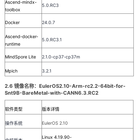
Ascend-mindx-
5.0.RC3
toolbox
Docker
24.0.7
Ascend-docker-
5.0.RC3.1
runtime
MindSpore Lite
2.1.0-cp37-cp37m
Mpich
3.2.1
2.6 镜像名称：EulerOS2.10-Arm-rc2.2-64bit-for-
Snt9B-BareMetal-with-CANN6.3.RC2
软件类型
版本详情
操作系统
EulerOS 2.10
Linux 4.19.90-