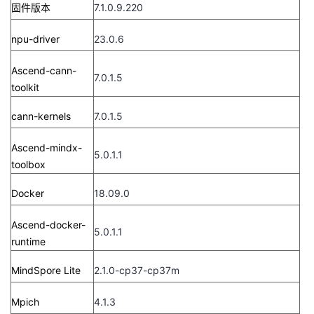
持
建
固件版本
7.1.0.9.220
证
实
的
npu-driver
23.0.6
议
验
收
Ascend-cann-
藏
7.0.1.5
toolkit
cann-kernels
7.0.1.5
Ascend-mindx-
5.0.1.1
toolbox
Docker
18.09.0
Ascend-docker-
5.0.1.1
runtime
MindSpore Lite
2.1.0-cp37-cp37m
Mpich
4.1.3