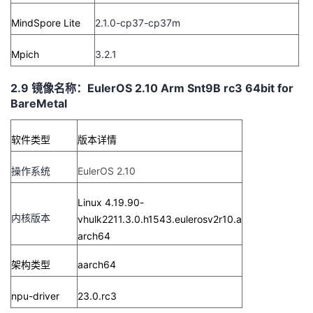
MindSpore Lite
2.1.0-cp37-cp37m
Mpich
3.2.1
2.9 镜像名称：EulerOS 2.10 Arm Snt9B rc3 64bit for
BareMetal
软件类型
版本详情
操作系统
EulerOS 2.10
Linux 4.19.90-
内核版本
vhulk2211.3.0.h1543.eulerosv2r10.a
arch64
架构类型
aarch64
npu-driver
23.0.rc3