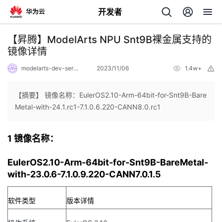
开发者
返
【昇腾】ModelArts NPU Snt9B裸金属支持的
回
镜像详情
modelarts-dev-server
2023/11/06
1.4w+
举
报
【摘要】 镜像名称：EulerOS2.10-Arm-64bit-for-Snt9B-Bare
Metal-with-24.1.rc1-7.1.0.6.220-CANN8.0.rc1
个
1 镜像名称：
我
人
EulerOS2.10-Arm-64bit-for-Snt9B-BareMetal-
的
主
with-23.0.6-7.1.0.9.220-CANN7.0.1.5
开
页
软件类型
版本详情
发