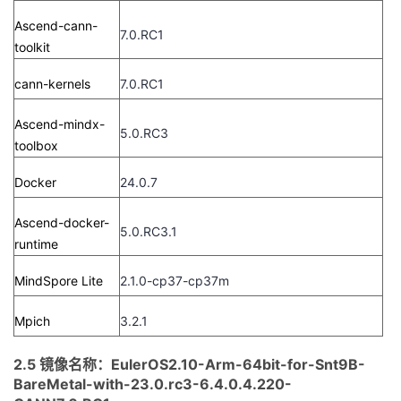
Ascend-cann-
7.0.RC1
toolkit
cann-kernels
7.0.RC1
Ascend-mindx-
5.0.RC3
toolbox
Docker
24.0.7
Ascend-docker-
5.0.RC3.1
runtime
MindSpore Lite
2.1.0-cp37-cp37m
Mpich
3.2.1
2.5 镜像名称：EulerOS2.10-Arm-64bit-for-Snt9B-
BareMetal-with-23.0.rc3-6.4.0.4.220-