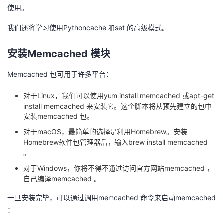
使用。
者
我们还将学习使用Pythoncache 和set 的高级模式。
我
安装Memcached 模块
的
我
Memcached 包可用于许多平台：
博
的
我
对于Linux，我们可以使用yum install memcached 或apt-get
install memcached 来安装它。这个脚本将从预先建立的包中
客
论
的
我
安装memcached 包。
对于macOS，最简单的选择是利用Homebrew。安装
坛
圈
的
我
Homebrew软件包管理器后，输入brew install memcached
。
子
直
的
我
对于Windows，你将不得不通过访问官方网站memcached ，
自己编译memcached 。
我
播
活
的
一旦安装完毕，可以通过调用memcached 命令来启动memcached
我
动
关
：
的