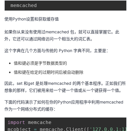
我
注
的
开
使用Python设置和获取缓存值
的
Programs
发
如果你从来没有使用过memcached 包，就可以直接掌握它。此
支
者
外，它还可以通过网络访问一个相当大的词汇表。
持
学
这个字典在几个方面与传统的 Python 字典不同，主要是：
值和键必须是字节数据类型的
我
堂
值和键在给定的过期时间后被自动删除
的
我
我
因此，set 和get 是处理memcached 的两个基本程序。正如我们所
想象的那样，它们被用来给一个键一个值或从一个键获得一个值。
技
的
的
我
下面的代码演示了如何在你的Python应用程序中利用memcached
术
云
课
的
我
作为一个网络分布式的缓存：
支
声
程
认
的
我
import
 memcache

mcobject 
=
 memcache
.
Client
(
[
'127.0.0.1:112