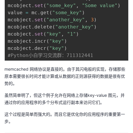
持
建
证
实
的
mcobject
.
set
(
"some_key"
,
"Some value"
)
value 
=
 mc
.
get
(
"some_key"
)
议
验
收
mcobject
.
set
(
"another_key"
,
3
)
mcobject
.
delete
(
"another_key"
)
藏
mcobject
.
set
(
"key"
,
"1"
)
mcobject
.
incr
(
"key"
)
mcobject
.
decr
(
"key"
)
#Python小白学习交流群：711312441
memcached 网络协议是直接的。由于其闪电般的实现，存储那些
原本需要很长时间才能计算或从数据的正则源获得的数据是很有优
势的。
虽然简单明了，但这个例子允许在网络上存储key-value 图元，并
通过你的应用程序的多个分布式运行副本来访问它们。
这个过程是简单而强大的。而且它是优化你的应用程序的重要第一
步。