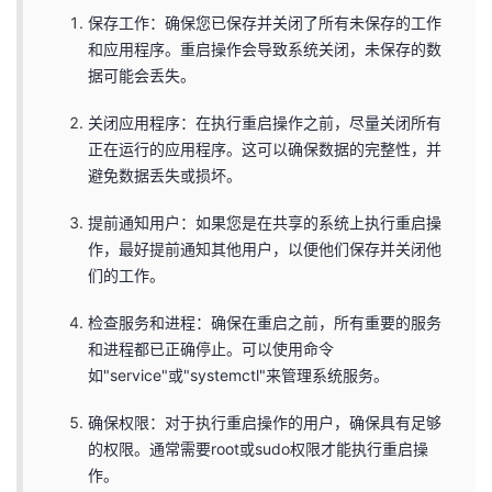
我
注
的
保存工作：确保您已保存并关闭了所有未保存的工作
开
和应用程序。重启操作会导致系统关闭，未保存的数
的
据可能会丢失。
Programs
发
关闭应用程序：在执行重启操作之前，尽量关闭所有
支
者
正在运行的应用程序。这可以确保数据的完整性，并
避免数据丢失或损坏。
持
学
提前通知用户：如果您是在共享的系统上执行重启操
我
堂
作，最好提前通知其他用户，以便他们保存并关闭他
们的工作。
的
我
我
检查服务和进程：确保在重启之前，所有重要的服务
技
的
的
我
和进程都已正确停止。可以使用命令
如"service"或"systemctl"来管理系统服务。
术
云
课
的
我
确保权限：对于执行重启操作的用户，确保具有足够
支
声
的权限。通常需要root或sudo权限才能执行重启操
程
认
的
我
作。