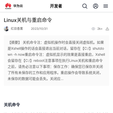
开发者
返
Linux关机与重启命令
回
红目香薰
2023/10/31
2k+
举
报
【摘要】 ​关机命令注：虚拟机操作时会直接关闭虚拟机。如果
是Xshell操作的话会直接退出当前对话，留存在【C:/】shutdo
wn -h now重启命令注：虚拟机显示的效果是直接重启，Xshell
个
会留存在【C:/】reboot注意事项在执行Linux关机和重启命令
之前，请务必注意以下事项：保存工作：确保您已保存并关闭
我
人
了所有未保存的工作和应用程序。重启操作会导致系统关闭，
未保存的数据可能会丢失。关闭应...
的
主
开
页
关机命令
发