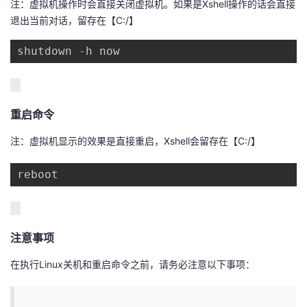
注：虚拟机操作时会直接关闭虚拟机。如果是Xshell操作的话会直接
退出当前对话，留存在【C:/】
者
shutdown 
-
h now
我
的
我
重启命令
博
的
我
注：虚拟机显示的效果是直接重启，Xshell会留存在【C:/】
客
论
的
我
reboot
坛
圈
的
我
子
直
的
我
注意事项
我
播
活
的
在执行Linux关机和重启命令之前，请务必注意以下事项：
我
动
关
的