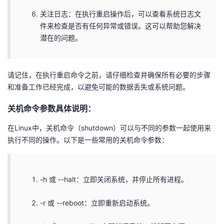
持
建
证
实
的
关注日志：在执行重启操作后，可以查看系统日志文
件来检查是否有任何异常或错误。这可以帮助您解决
议
验
收
潜在的问题。
藏
请记住，在执行重启命令之前，请仔细检查并确保所有必要的步骤
和准备工作已经完成，以避免可能的数据丢失或系统问题。
关机命令参数具体说明：
在Linux中，关机命令（shutdown）可以与不同的参数一起使用来
执行不同的操作。以下是一些常用的关机命令参数：
-h 或 --halt：立即关闭系统，并停止所有进程。
-r 或 --reboot：立即重新启动系统。