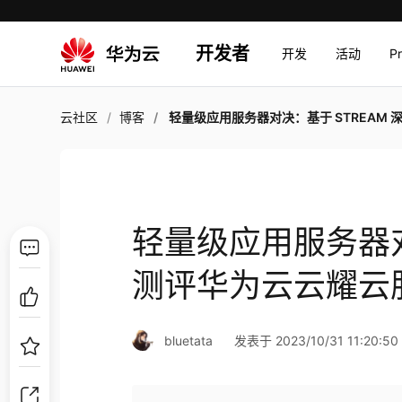
开发者
开发
活动
P
云社区
博客
轻量级应用服务器对决：基于 STREAM 深度测评华为云云耀云服务器L实例的内
轻量级应用服务器对
测评华为云云耀云
bluetata
发表于 2023/10/31 11:20:50