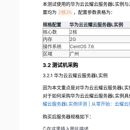
本测试使用的华为云云耀云服务器L实例与友商
置均为
，配置参数表格为：
2核2G
规格配置
华为云云耀云服务器L实例
核心数
2核
内存
2G
操作系统
CentOS 7.6
区域
广州
3.2 测试机采购
3.2.1 华为云云耀云服务器L实例
因为本文重点是对华为云云耀云服务器L
对于如何采购华为云云耀云服务器L实例具
耀云服务器L实例评测 | 从零开始：云耀
购买后服务器规格如下：
在这里插入图片描述