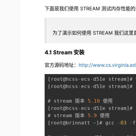
下面是我们使用 STREAM 测试内存性能
为了演示如何使用 STREAM 我们
4.1 Stream 安装
官方源码地址：
http://www.cs.virginia.
[
root@hcss
-
ecs
-
d51e stream
]
# 
[
root@hcss
-
ecs
-
d51e stream
]
# 
# stream 版本 
5.10
[
root@hcss
-
ecs
-
d51e stream
]
# 
# stream 版本 
5.9
[
root@brinnatt 
~
]
# gcc 
-
O3
-
f