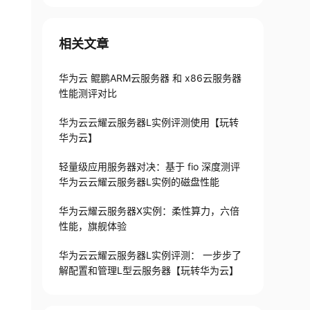
相关文章
华为云 鲲鹏ARM云服务器 和 x86云服务器
性能测评对比
华为云云耀云服务器L实例评测使用【玩转
华为云】
轻量级应用服务器对决：基于 fio 深度测评
华为云云耀云服务器L实例的磁盘性能
华为云耀云服务器X实例：柔性算力，六倍
性能，旗舰体验
华为云云耀云服务器L实例评测： 一步步了
解配置和管理L型云服务器【玩转华为云】