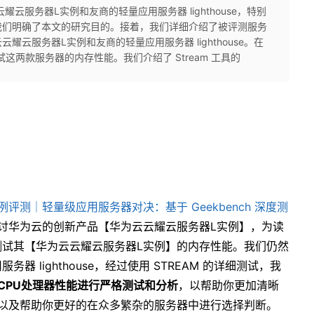
云服务器L实例和友商的轻量应用服务器 lighthouse，特别
我们明确了本文的研究目的。接着，我们详细介绍了被评测服务
云服务器L实例和友商的轻量应用服务器 lighthouse。在
试这两款服务器的内存性能。我们介绍了 Stream 工具的
评测｜轻量级应用服务器对决：基于 Geekbench 深度测
讨华为云的创新产品【华为云云耀云服务器L实例】，为读
测试其【华为云云耀云服务器L实例】的内存性能。我们仍然
 lighthouse，经过使用 STREAM 的详细测试，我
CPU处理器性能进行严格测试和分析
，以帮助你更加清晰
，以及帮助你更好的在众多繁杂的服务器中进行选择判断。