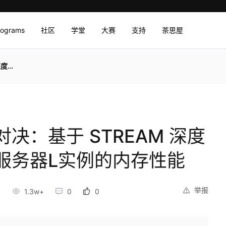
rograms
社区
学堂
大赛
支持
茶思屋
存性能
决：基于 STREAM 深度
服务器L实例的内存性能
举报
1.3w+
0
0