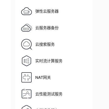
弹性云服务器
云服务器备份
云搜索服务
实时流计算服务
ode
/
stream
.
NAT网关
0
-
DNTIMES
=
10
 stream
.
c 
-
o stream

云性能测试服务
ream
