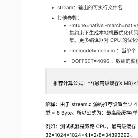
stream：输出的可执行文件名
其他参数：
-mtune=native -march=
集约束下生成本地机器优化代码；使
集。更多编译器对 CPU 的优
-mcmodel=medium ：当单个
-DOFFSET=4096 ：数组
推荐计算公式：**{最高级缓存X MB}×10
解释：由于 stream.c 源码推荐设置至少 4 倍
型 = 8 Byte。所以公式为：最高级缓存(单位
例如：测试机器是双路 CPU，最高级缓存 
32×1024×1024×4.1×2/8≈34393292。