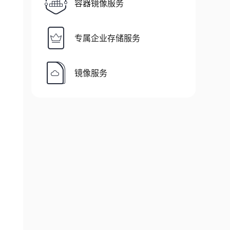
容器镜像服务
专属企业存储服务
镜像服务