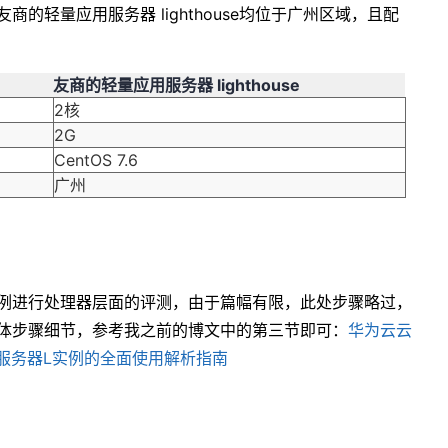
的轻量应用服务器 lighthouse均位于广州区域，且配
友商的轻量应用服务器 lighthouse
2核
2G
CentOS 7.6
广州
实例进行处理器层面的评测，由于篇幅有限，此处步骤略过，
体步骤细节，参考我之前的博文中的第三节即可：
华为云云
云服务器L实例的全面使用解析指南