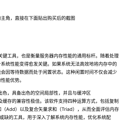
的主角，直接在下面贴出购买后的截图
试的关键工具，也是衡量服务器内存性能的通用标杆。随着处理
个系统性能变得愈发关键。如果系统无法高效地将内存中的
能会因等待数据而处于闲置状态。这种闲置时间不仅会减少
的性能优势。
现出色，具备出色的空间局部性，并且与缓冲区
 Buffer）以及缓存的兼容性极佳。该软件支持四种运算方式，包括复制
求和（Add）以及复合矢量求和（Triad），从而全面评估内存
不可或缺的工具，用于深入了解系统内存性能，优化系统配