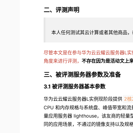
二、评测声明
本人任何测试其云计算或者其他商品，
尽管本文是在参与华为云云耀云服务器L
角度来进行评测，
不存在因为是活动文上
三、被评测服务器参数及准备
3.1 被评测服务器基本参数
华为云云耀云服务器L实例现阶段提供
2核
CPU 和内存规格与系统盘、峰值带宽和流
量应用服务器 lighthouse，该友商
同的应用场景，不通过的镜像支持以及规