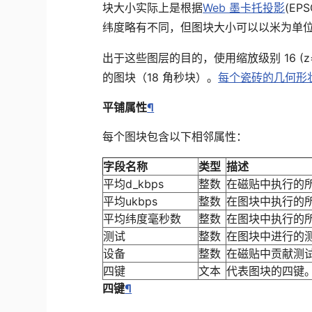
块大小实际上是根据
Web 墨卡托投影
(E
纬度略有不同，但图块大小可以以米为单
出于这些图层的目的，使用缩放级别 16 (z=16
的图块（18 角秒块）。
每个瓷砖的几何形状
平铺属性
¶
每个图块包含以下相邻属性：
字段名称
类型
描述
平均d_kbps
整数
在磁贴中执行的
平均ukbps
整数
在图块中执行的
平均纬度毫秒数
整数
在图块中执行的
测试
整数
在图块中进行的
设备
整数
在磁贴中贡献测
四键
文本
代表图块的四键
四键
¶