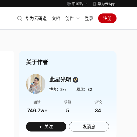
中国站
华为云App
华为云码道
文档
创作
登录
注册
关于作者
此星光明
博客：
2k+
粉丝：
32
阅读
获赞
评论
746.7w+
5
34
+ 关注
发消息