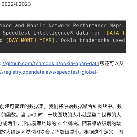
2022和2023
ixed and Mobile Network Performance Maps
.
 Speedtest Intelligence® data 
for
[
DATA
TIME
d 
[
DAY
MONTH
YEAR
]
.
 Ookla trademarks used und
.
:
//github.com/teamookla/ookla-open-data
您还可以从
:
//registry.opendata.aws/speedtest-global-
创建可管理的数据集，我们将原始数据聚合到图块中。数
）的函数。当 z=0 时，一块图块的大小就是整个世界的大
上分成两半，形成覆盖地球的 4 个图块。随着缩放级别的增
们放大给定区域时图块会呈指数级减小。根据这个定义，图