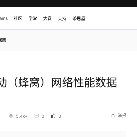
rams
社区
学堂
大赛
支持
茶思屋
据集
动（蜂窝）网络性能数据
举报
4
5.4k+
0
0