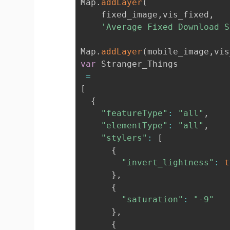
Map
.
addLayer
(
    fixed_image
,
vis_fixed
,
'Average Fixed Download S
Map
.
addLayer
(
mobile_image
,
vis
var
 Stranger_Things

=
[
{
"featureType"
:
"all"
,
"elementType"
:
"all"
,
"stylers"
:
[
{
"invert_lightness"
:
t
}
,
{
"saturation"
:
"-9"
}
,
{