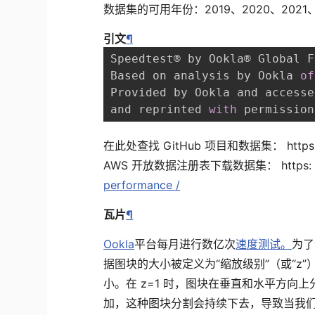
数据集的可用年份：2019、2020、2021、
引文
¶
Speedtest® by Ookla® Global F
Based on analysis by Ookla 
of
Provided by Ookla and accesse
and reprinted 
with
 permission
在此处查找 GitHub 项目和数据集： https
AWS 开放数据注册表下载数据集： https
performance /
瓦片
¶
Ookla
平台每月进行数亿次
速度测试。
为了
据图块的大小被定义为“缩放级别”（或“z”
小。在 z=1 时，图块在垂直和水平方向
加，这种图块分割会持续下去，导致当我