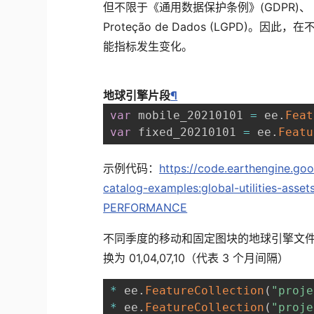
但不限于《通用数据保护条例》(GDPR)、《加州
Proteção de Dados (LGPD
能指标发生变化。
地球引擎片段
¶
var
 mobile_20210101 
=
 ee
.
Feat
var
 fixed_20210101 
=
 ee
.
Featu
示例代码：
https://code.earthengine.go
catalog-examples:global-utilities-as
PERFORMANCE
不同季度的移动和固定图块的地球引擎文件
换为 01,04,07,10（代表 3 个月间隔）
*
 ee
.
FeatureCollection
(
"proje
*
 ee
.
FeatureCollection
(
"proje