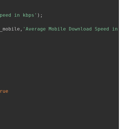
peed in kbps'
)
;
_mobile
,
'Average Mobile Download Speed in kb
rue