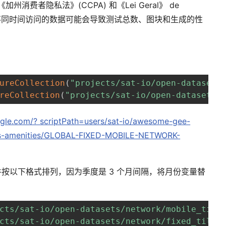
消费者隐私法》(CCPA) 和《Lei Geral》 de
)。因此，在不同时间访问的数据可能会导致测试总数、图块和生成的性
ureCollection
(
"projects/sat-io/open-datasets
reCollection
(
"projects/sat-io/open-datasets/
ogle.com/? scriptPath=users/sat-io/awesome-gee-
sets-amenities/GLOBAL-FIXED-MOBILE-NETWORK-
按以下格式排列，因为季度是 3 个月间隔，将月份变量替
cts/sat-io/open-datasets/network/mobile_tile
cts/sat-io/open-datasets/network/fixed_tiles