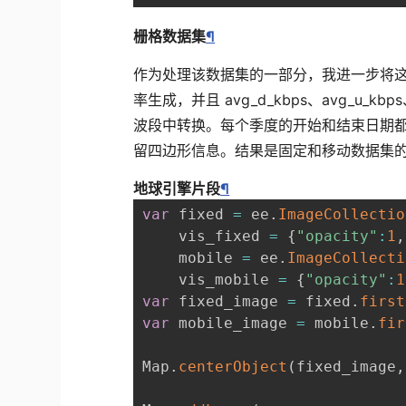
栅格数据集
¶
作为处理该数据集的一部分，我进一步将这些
率生成，并且 avg_d_kbps、avg_u_kbp
波段中转换。每个季度的开始和结束日期
留四边形信息。结果是固定和移动数据集
地球引擎片段
¶
var
 fixed 
=
 ee
.
ImageCollectio
    vis_fixed 
=
{
"opacity"
:
1
,
    mobile 
=
 ee
.
ImageCollecti
    vis_mobile 
=
{
"opacity"
:
1
var
 fixed_image 
=
 fixed
.
first
var
 mobile_image 
=
 mobile
.
fir
Map
.
centerObject
(
fixed_image
,