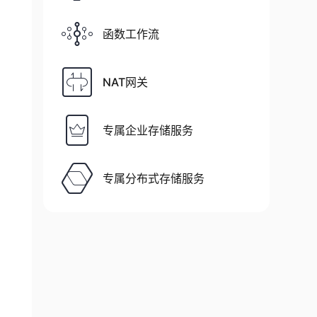
函数工作流
NAT网关
/network/mobile_tiles/2022-01-01_performance_
专属企业存储服务
network/fixed_tiles/2022-01-01_performance_fi
专属分布式存储服务
s/Year-month-01_performance_mobile_tiles"
)
/Year-month-01_performance_mobile_tiles"
)