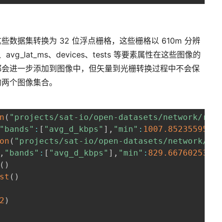
数据集转换为 32 位浮点栅格，这些栅格以 610m 分辨
s、avg_lat_ms、devices、tests 等要素属性在这些图像的
都会进一步添加到图像中，但矢量到光栅转换过程中不会保
的两个图像集合。
n
(
"projects/sat-io/open-datasets/network/ras
"bands"
:
[
"avg_d_kbps"
]
,
"min"
:
1007.8523559570
on
(
"projects/sat-io/open-datasets/network/ra
,
"bands"
:
[
"avg_d_kbps"
]
,
"min"
:
829.6676025390
(
)
st
(
)
2
)