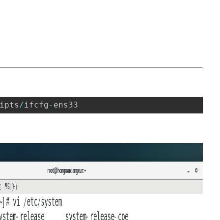
ipts
/
ifcfg
-
ens33