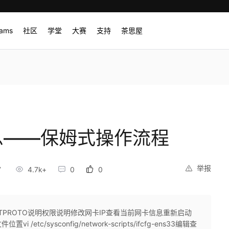
rams
社区
学堂
大赛
支持
茶思屋
信息——保姆式操作流程
举报
7
4.7k+
0
0
TPROTO说明权限说明修改网卡IP查看当前网卡信息重新启动
/sysconfig/network-scripts/ifcfg-ens33​编辑查