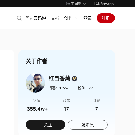
中国站
华为云App
华为云码道
文档
创作
登录
注册
关于作者
红目香薰
博客：
1.2k+
粉丝：
27
阅读
获赞
评论
355.4w+
17
7
+ 关注
发消息