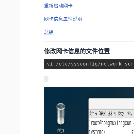
重新启动网卡
网卡信息属性说明
总结
修改网卡信息的文件位置
vi 
/
etc
/
sysconfig
/
network
-
scr