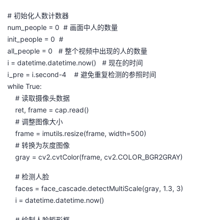
的
# 初始化人数计数器
Programs
发
者
num_people = 0 # 画面中人的数量
init_people = 0 #
支
者
我
all_people = 0 # 整个视频中出现的人的数量
i = datetime.datetime.now() # 现在的时间
持
学
的
我
i_pre = i.second-4 # 避免重复检测的参照时间
while True:
我
堂
博
的
我
# 读取摄像头数据
ret, frame = cap.read()
的
我
客
论
的
我
我
# 调整图像大小
frame = imutils.resize(frame, width=500)
技
的
坛
圈
的
我
的
我
# 转换为灰度图像
gray = cv2.cvtColor(frame, cv2.COLOR_BGR2GRAY)
术
云
子
直
的
我
课
的
我
# 检测人脸
支
声
播
活
的
程
认
的
我
faces = face_cascade.detectMultiScale(gray, 1.3, 3)
i = datetime.datetime.now()
持
建
动
关
证
实
的
# 绘制人脸矩形框