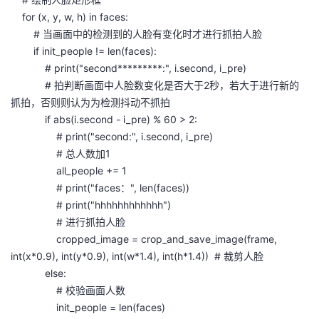
议
注
验
收
for (x, y, w, h) in faces:
# 当画面中的检测到的人脸有变化时才进行抓拍人脸
藏
if init_people != len(faces):
# print("second*********:", i.second, i_pre)
# 拍判断画面中人脸数变化是否大于2秒，若大于进行新的
抓拍，否则则认为为检测抖动不抓拍
if abs(i.second - i_pre) % 60 > 2:
# print("second:", i.second, i_pre)
# 总人数加1
all_people += 1
# print("faces：", len(faces))
# print("hhhhhhhhhhhh")
# 进行抓拍人脸
cropped_image = crop_and_save_image(frame,
int(x*0.9), int(y*0.9), int(w*1.4), int(h*1.4)) # 裁剪人脸
else:
# 校验画面人数
init_people = len(faces)