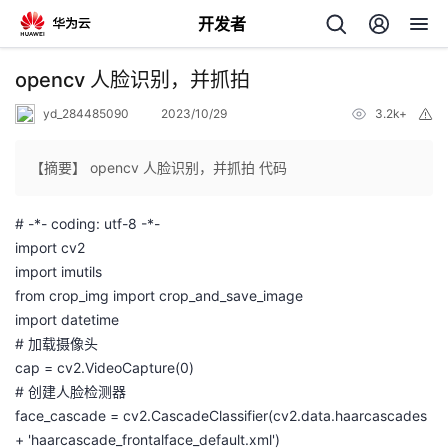
开发者
返
opencv 人脸识别，并抓拍
回
yd_284485090
2023/10/29
3.2k+
举
报
【摘要】 opencv 人脸识别，并抓拍 代码
# -*- coding: utf-8 -*-
个
import cv2
import imutils
我
人
from crop_img import crop_and_save_image
import datetime
我
的
主
# 加载摄像头
cap = cv2.VideoCapture(0)
我
的
开
页
# 创建人脸检测器
face_cascade = cv2.CascadeClassifier(cv2.data.haarcascades
我
的
开
发
+ 'haarcascade_frontalface_default.xml')