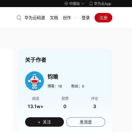
中国站
华为云App
华为云码道
文档
创作
登录
注册
关于作者
钧瑜
博客：
18
粉丝：
0
阅读
获赞
评论
13.1w+
0
3
+ 关注
发消息