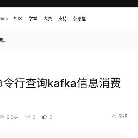
rams
社区
学堂
大赛
支持
茶思屋
况
命令行查询kafka信息消费
举报
9.9k+
0
0