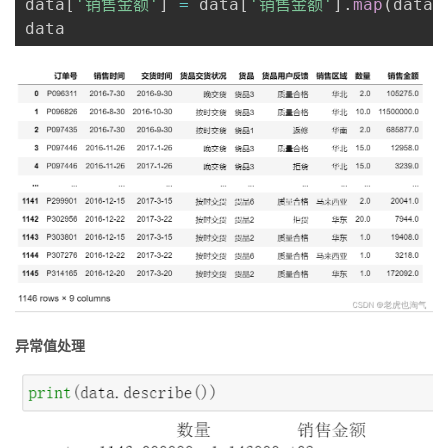
data
[
'销售金额'
]
=
 data
[
'销售金额'
]
.
map
(
data_
异常值处理