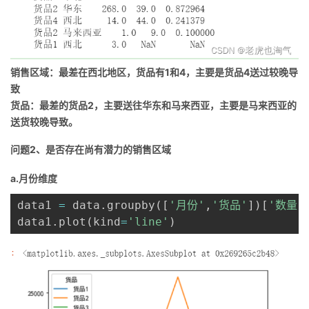
销售区域：最差在西北地区，货品有1和4，主要是货品4送过较晚导
致
货品：最差的货品2，主要送往华东和马来西亚，主要是马来西亚的
送货较晚导致。
问题2、是否存在尚有潜力的销售区域
a.月份维度
data1 
=
 data
.
groupby
(
[
'月份'
,
'货品'
]
)
[
'数量'
data1
.
plot
(
kind
=
'line'
)