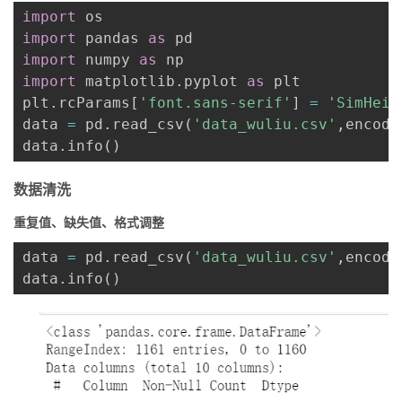
import
我
注
的
开
import
 pandas 
as
import
 numpy 
as
的
Programs
发
import
 matplotlib
.
pyplot 
as
 plt 

plt
.
rcParams
[
'font.sans-serif'
]
=
'SimHei'
支
者
data 
=
 pd
.
read_csv
(
'data_wuliu.csv'
,
encodi
data
.
info
(
)
持
学
数据清洗
我
堂
重复值、缺失值、格式调整
的
我
我
data 
=
 pd
.
read_csv
(
'data_wuliu.csv'
,
encodi
data
.
info
(
)
技
的
的
我
术
云
课
的
我
支
声
程
认
的
我