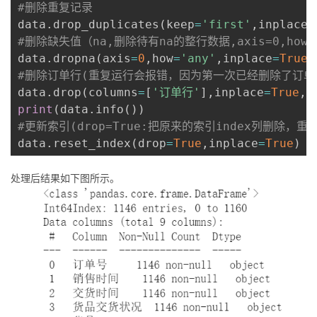
#删除重复记录
data
.
drop_duplicates
(
keep
=
'first'
,
inplace
=
#删除缺失值（na,删除待有na的整行数据,axis=0,how=
data
.
dropna
(
axis
=
0
,
how
=
'any'
,
inplace
=
True
)
#删除订单行(重复运行会报错，因为第一次已经删除了订单
data
.
drop
(
columns
=
[
'订单行'
]
,
inplace
=
True
,
a
print
(
data
.
info
(
)
)
#更新索引(drop=True:把原来的索引index列删除，重置
data
.
reset_index
(
drop
=
True
,
inplace
=
True
)
处理后结果如下图所示。