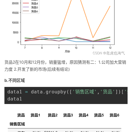
货品2在10月和12月份，销量猛增，原因猜测有二：1.公司加大营销
力度 2.开发了新的市场(后续有结论)
b.不同区域
data1 
=
 data
.
groupby
(
[
'销售区域'
,
'货品'
]
)
[
'数