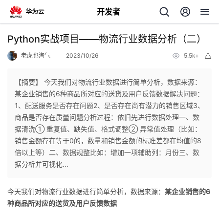
开发者
返
Python实战项目——物流行业数据分析（二）
回
老虎也淘气
2023/10/26
5.5k+
举
报
【摘要】 今天我们对物流行业数据进行简单分析，数据来源：
某企业销售的6种商品所对应的送货及用户反馈数据解决问题：
1、配送服务是否存在问题2、是否存在尚有潜力的销售区域3、
个
商品是否存在质量问题分析过程：依旧先进行数据处理一、数
据清洗① 重复值、缺失值、格式调整② 异常值处理（比如：
我
人
销售金额存在等于0的，数量和销售金额的标准差都在均值的8
倍以上等）二、数据规整比如：增加一项辅助列：月份三、数
的
主
据分析并可视化...
开
页
今天我们对物流行业数据进行简单分析，数据来源：
某企业销售的6
种商品所对应的送货及用户反馈数据
发