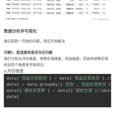
数据分析并可视化
我们回到一开始的问题，现在开始解决
问题1、配送服务是否存在问题
我们分别从月份维度，销售区域维度，货品维度，货品和销售区域
结合四个角度来开始探讨。
a.月份维度
data
[
'货品交货状况'
]
=
 data
[
'货品交货状况'
]
.
str
data1 
=
 data
.
groupby
(
[
'月份'
,
'货品交货状况'
]
)
data1
[
'按时交货率'
]
=
 data1
[
'按时交货'
]
/
(
data
data1
