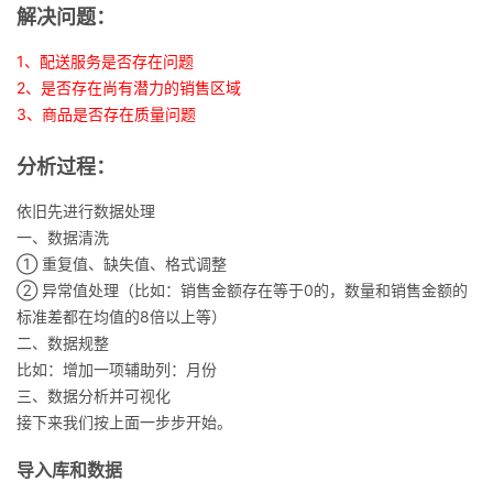
解决问题：
者
1、配送服务是否存在问题
2、是否存在尚有潜力的销售区域
我
3、商品是否存在质量问题
的
我
分析过程：
博
的
我
依旧先进行数据处理
一、数据清洗
客
论
的
我
① 重复值、缺失值、格式调整
② 异常值处理（比如：销售金额存在等于0的，数量和销售金额的
坛
圈
的
我
标准差都在均值的8倍以上等）
二、数据规整
子
直
的
我
比如：增加一项辅助列：月份
三、数据分析并可视化
我
播
活
的
接下来我们按上面一步步开始。
我
动
关
的
导入库和数据