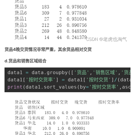
货品4晚交货情况非常严重，其余货品相对交货
d.货品和销售区域结合
data1 
=
 data
.
groupby
(
[
'货品'
,
'销售区域'
,
'货品
data1
[
'按时交货率'
]
=
 data1
[
'按时交货'
]
/
(
data
print
(
data1
.
sort_values
(
by
=
'按时交货率'
,
asce