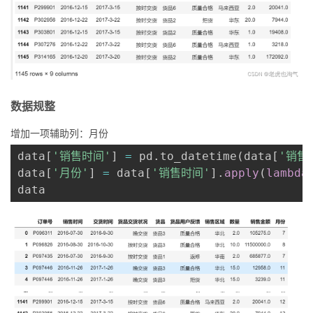
数据规整
增加一项辅助列：月份
data
[
'销售时间'
]
=
 pd
.
to_datetime
(
data
[
'销售
data
[
'月份'
]
=
 data
[
'销售时间'
]
.
apply
(
lambda