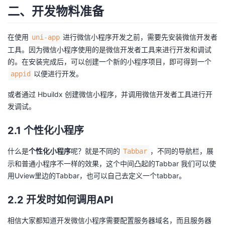
二、开发物料准备
议
注
验
收
藏
在使用
进行微信小程序开发之前，需要先安装
微信开发者
uni-app
工具
。因为微信小程序使用的是微信开发者工具来进行开发和调试
的。在安装完成后，可以创建一个新的小程序项目，即可得到一个
以便进行开发。
appid
或者通过
Hbuildx
创建微信小程序，并调用微信开发者工具进行开
发调试。
2.1 个性化小程序
什么是
个性化小程序
呢？就是不同的
，不同的导航栏，展
Tabbar
示和普通小程序不一样的效果，这个中间凸起的Tabbar 我们可以使
用Uview里边的Tabbar，也可以自己去定义一个tabbar。
2.2 开发时如何调用API
相信大家都知道开发微信小程序需要配置服务器域名，而且服务器