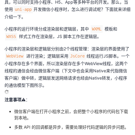
具，可以同时支持小程序、H5、App等多种平台的开发。那么，当
的
使用
开发微信小程序时，怎么进行调试呢？下面就来详细
Programs
uni-app
发
者
介绍一下。
支
者
我
小程序的运行环境分成渲染层和逻辑层，其中
模板和
WXML
样式工作在渲染层，JS 脚本工作在逻辑层。
WXSS
持
学
的
我
小程序的渲染层和逻辑层分别由2个线程管理：渲染层的界面使用了
我
堂
博
的
我
进行渲染；逻辑层采用
线程运行JS脚本。一个
WebView
JsCore
小程序存在多个界面，所以渲染层存在多个WebView线程，这两个
的
我
客
论
的
我
我
线程的通信会经由微信客户端（下文中也会采用Native来代指微信
客户端）做中转，逻辑层发送网络请求也经由Native转发，小程序
技
的
坛
圈
的
我
的
我
的通信模型下图所示。
术
云
子
直
的
我
课
的
我
注意事项
⚠️：
微信客户端在打开小程序之前，会把整个小程序的代码包下载
支
声
播
活
的
程
认
的
我
到本地。
持
建
动
关
证
实
的
多数 API 的回调都是异步，需要处理好代码逻辑的异步问题。