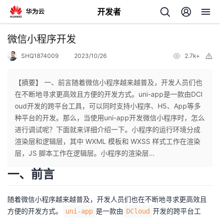
开发者
返
微信小程序开发
回
SHQ1874009
2023/10/26
2.7k+
举
报
【摘要】 一、前言随着微信小程序越来越普及，开发人员们也
在不断地寻求更高效且方便的开发方式。uni-app是一款由DCl
oud开发的跨平台工具，可以同时支持小程序、H5、App等多
个
种平台的开发。那么，当使用uni-app开发微信小程序时，怎么
进行调试呢？下面就来详细介绍一下。小程序的运行环境分成
我
人
渲染层和逻辑层，其中 WXML 模板和 WXSS 样式工作在渲染
层，JS 脚本工作在逻辑层。小程序的渲染层...
我
的
主
一、前言
我
的
开
页
随着微信小程序越来越普及，开发人员们也在不断地寻求更高效且
我
方便的开发方式。
是一款由
开发的跨平台工
的
uni-app
DCloud
开
发