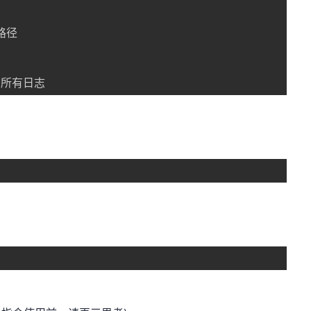
径

的所有日志