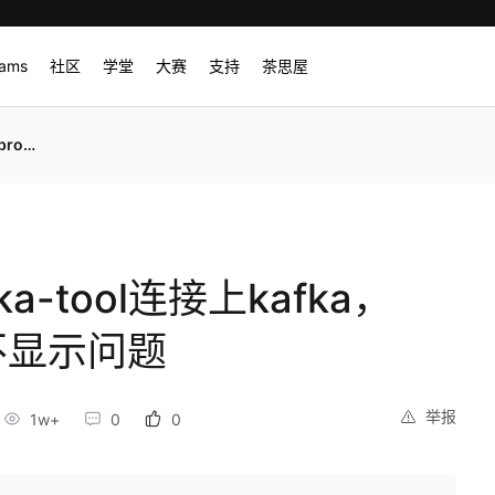
rams
社区
学堂
大赛
支持
茶思屋
显示问题
ka-tool连接上kafka，
cs不显示问题
举报
1w+
0
0