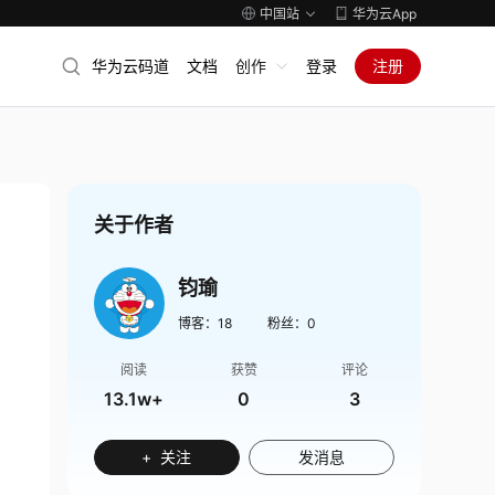
中国站
华为云App
华为云码道
文档
创作
登录
注册
关于作者
钧瑜
博客：
18
粉丝：
0
阅读
获赞
评论
13.1w+
0
3
+ 关注
发消息