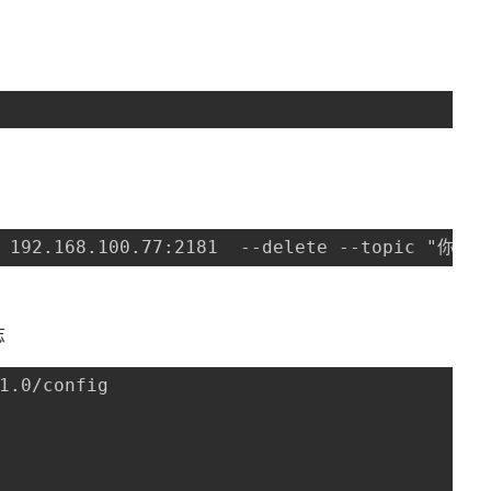
r 192.168.100.77:2181  --delete --topic "你的
志
1.0/config     
