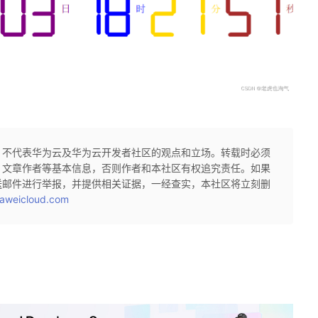
，不代表华为云及华为云开发者社区的观点和立场。转载时必须
、文章作者等基本信息，否则作者和本社区有权追究责任。如果
送邮件进行举报，并提供相关证据，一经查实，本社区将立刻删
aweicloud.com