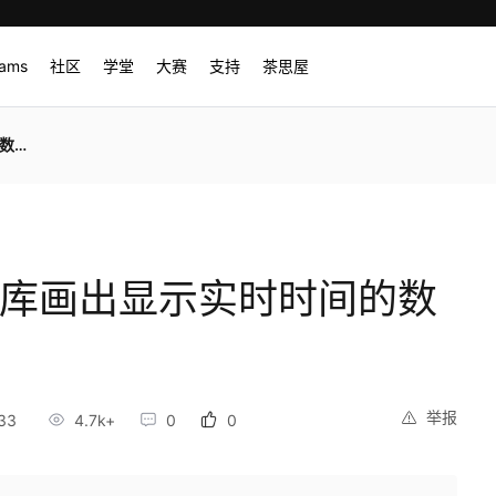
rams
社区
学堂
大赛
支持
茶思屋
管】
标准库画出显示实时时间的数
举报
33
4.7k+
0
0