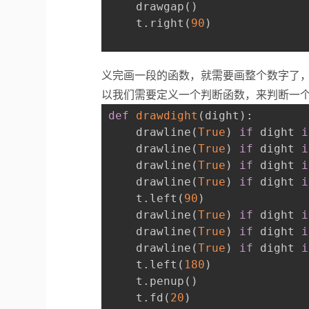
    drawgap
(
)
    t
.
right
(
90
)
义完画一段的函数，就需要画整个数字了，
以我们需要定义一个判断函数，来判断一
def
drawdight
(
dight
)
:
    drawline
(
True
)
if
 dight 
i
    drawline
(
True
)
if
 dight 
i
    drawline
(
True
)
if
 dight 
i
    drawline
(
True
)
if
 dight 
i
    t
.
left
(
90
)
    drawline
(
True
)
if
 dight 
i
    drawline
(
True
)
if
 dight 
i
    drawline
(
True
)
if
 dight 
i
    t
.
left
(
180
)
    t
.
penup
(
)
    t
.
fd
(
20
)