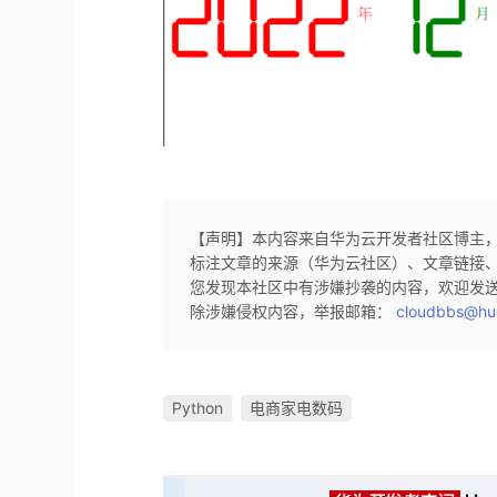
【声明】本内容来自华为云开发者社区博主
标注文章的来源（华为云社区）、文章链接
您发现本社区中有涉嫌抄袭的内容，欢迎发
除涉嫌侵权内容，举报邮箱：
cloudbbs@hu
Python
电商家电数码