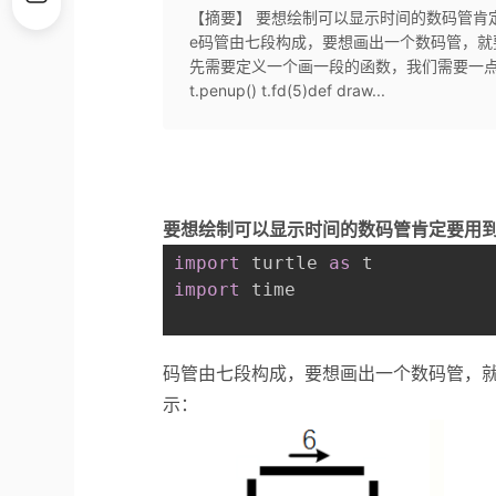
【摘要】 要想绘制可以显示时间的数码管肯定要用到turt
e码管由七段构成，要想画出一个数码管，
先需要定义一个画一段的函数，我们需要一点点的
t.penup() t.fd(5)def draw...
要想绘制可以显示时间的数码管肯定要用到tu
import
 turtle 
as
import
 time

码管由七段构成，要想画出一个数码管，
示：