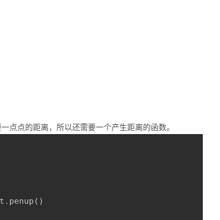
要一点点的距离，所以还需要一个产生距离的函数。
t
.
penup
(
)