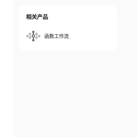
相关产品
函数工作流