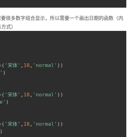
需要很多数字组合显示，所以需要一个画出日期的函数（内
示方式）
=
(
'宋体'
,
18
,
'normal'
)
)
'
)
=
(
'宋体'
,
18
,
'normal'
)
)
e'
)
=
(
'宋体'
,
18
,
'normal'
)
)
)