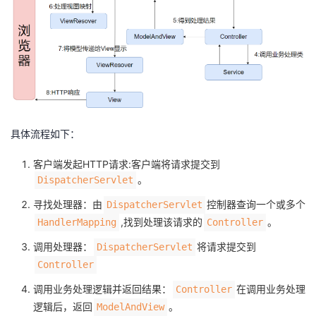
我
注
的
开
的
Programs
发
支
者
持
学
具体流程如下：
我
堂
客户端发起HTTP请求:客户端将请求提交到
。
DispatcherServlet
的
我
我
寻找处理器：由
控制器查询一个或多个
DispatcherServlet
技
的
,找到处理该请求的
。
HandlerMapping
Controller
的
我
调用处理器：
将请求提交到
DispatcherServlet
术
云
课
的
我
Controller
支
声
调用业务处理逻辑并返回结果：
在调用业务处理
Controller
程
认
的
我
逻辑后，返回
。
ModelAndView