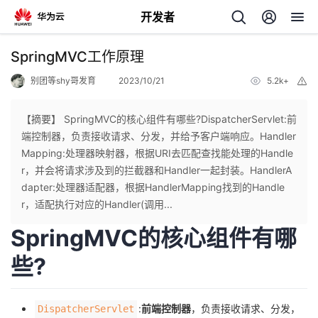
开发者
返
SpringMVC工作原理
回
别团等shy哥发育
2023/10/21
5.2k+
举
报
【摘要】 SpringMVC的核心组件有哪些?DispatcherServlet:前
端控制器，负责接收请求、分发，并给予客户端响应。Handler
Mapping:处理器映射器，根据URI去匹配查找能处理的Handle
个
r，并会将请求涉及到的拦截器和Handler一起封装。HandlerA
dapter:处理器适配器，根据HandlerMapping找到的Handle
我
人
r，适配执行对应的Handler(调用...
SpringMVC的核心组件有哪
的
主
些?
开
页
发
:
前端控制器
，负责接收请求、分发，
DispatcherServlet