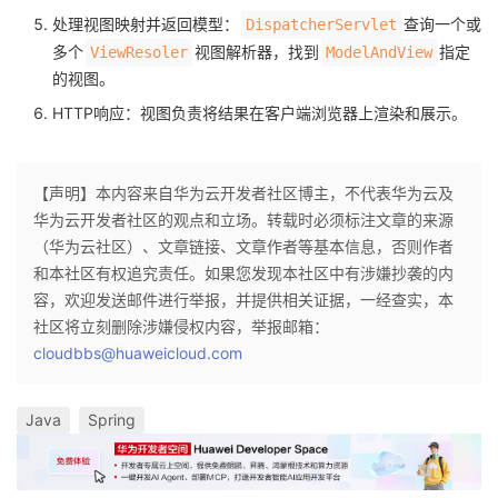
持
建
证
实
的
处理视图映射并返回模型：
查询一个或
DispatcherServlet
多个
视图解析器，找到
指定
ViewResoler
ModelAndView
议
验
收
的视图。
HTTP响应：视图负责将结果在客户端浏览器上渲染和展示。
藏
【声明】本内容来自华为云开发者社区博主，不代表华为云及
华为云开发者社区的观点和立场。转载时必须标注文章的来源
（华为云社区）、文章链接、文章作者等基本信息，否则作者
和本社区有权追究责任。如果您发现本社区中有涉嫌抄袭的内
容，欢迎发送邮件进行举报，并提供相关证据，一经查实，本
社区将立刻删除涉嫌侵权内容，举报邮箱：
cloudbbs@huaweicloud.com
Java
Spring