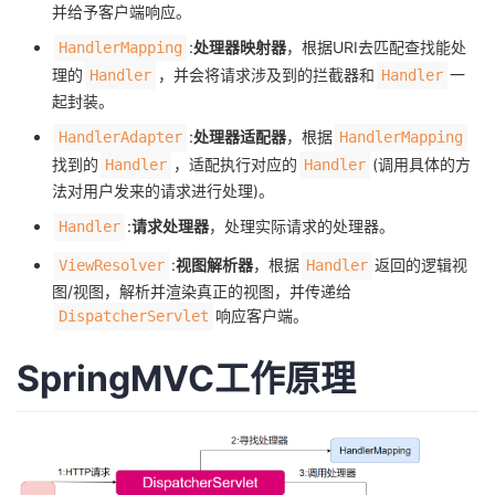
并给予客户端响应。
者
:
处理器映射器
，根据URI去匹配查找能处
HandlerMapping
理的
，并会将请求涉及到的拦截器和
一
Handler
Handler
我
起封装。
:
处理器适配器
，根据
HandlerAdapter
HandlerMapping
的
我
找到的
，适配执行对应的
(调用具体的方
Handler
Handler
法对用户发来的请求进行处理)。
博
的
我
:
请求处理器
，处理实际请求的处理器。
Handler
客
论
的
我
:
视图解析器
，根据
返回的逻辑视
ViewResolver
Handler
图/视图，解析并渲染真正的视图，并传递给
坛
圈
的
我
响应客户端。
DispatcherServlet
子
直
的
我
SpringMVC工作原理
我
播
活
的
我
动
关
的