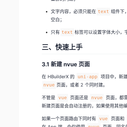
文字内容，必须只能在
组件下
text
空白；
只有
标签可以设置字体大小，
text
三、快速上手
3.1 新建 nvue 页面
在 HBuilderX 的
项目中，新建
uni-app
页面，或者 2 个同时建。
nvue
不管是
页面还是
页面，都
vue
nvue
新建页面是会自动注册的，如果使用其他
如果一个页面路由下同时有
页面和
vue
在 App 端，会仅使用
页面，同名
nvue