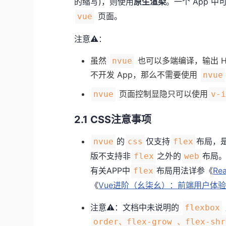
的缩写)，则使用
原生渲染
。一个 App 
页面。
vue
注意⚠️：
虽然
也可以多端编译，输出 H
nvue
不开发 App，那么不需要使用
nvue
页面控制显隐只可以使用
nvue
v-
2.1 CSS注意事项
的
仅支持
布局，
nvue
css
flex
版不支持非
之外的
布局
flex
web
有关APP中
布局用法详参《
Re
flex
《
Vue进阶（幺柒幺）：前端用户体验
注意⚠️：
文档中
未说明的
flexbox
order、flex-grow 、flex-shr