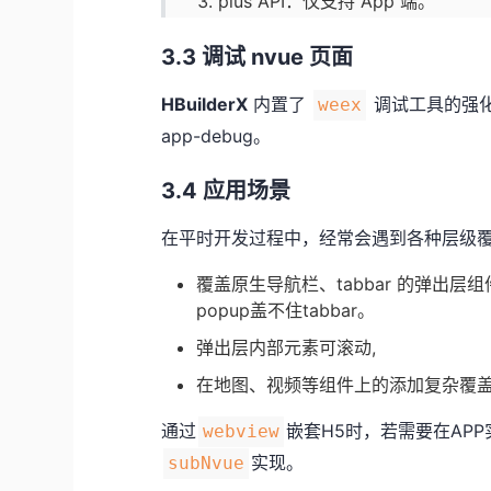
plus API
：仅支持 App 端。
3.3 调试 nvue 页面
HBuilderX
内置了
调试工具的强化版
weex
app-debug
。
3.4 应用场景
在平时开发过程中，经常会遇到各种层级
覆盖原生导航栏、tabbar 的弹出
popup盖不住tabbar。
弹出层内部元素可滚动,
在地图、视频等组件上的添加复杂覆
通过
嵌套H5时，若需要在AP
webview
实现。
subNvue