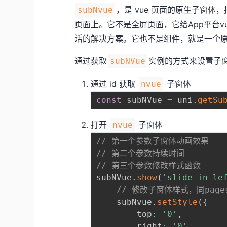
，是 vue 页面的原生子窗体，
subNvue
页面上。它不是全屏页面，它给App平台
活的解决方案。它也不是组件，就是一个
通过获取
实例的方式来设置子
subNVue
通过 id 获取
子窗体
nvue
const
 subNVue 
=
 uni
.
getSu
打开
子窗体
nvue
// 第一个参数子窗体动画效果
// 第二个参数持续时间
// 第三个参数修改样式函数
subNVue
.
show
(
'slide-in-le
// 修改子窗体样式，同pages
	subNvue
.
setStyle
(
{
		top
:
'0'
,
		right
:
'0'
,