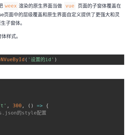
把
渲染的原生界面当做
页面的子窗体覆盖在
weex
vue
vue页面中的层级覆盖和原生界面自定义提供了更强大和灵
原生子窗体。
窗体样式。
bNVueById
(
'设置的id'
)
ft'
,
300
,
(
)
=
>
{
.json的style配置