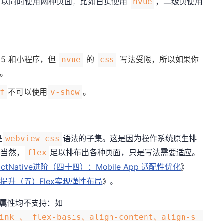
中可以同时使用两种页面，比如首页使用
，二级页使用
nvue
5 和小程序，但
的
写法受限，所以如果你
nvue
css
。
不可以使用
。
if
v-show
是
语法的子集。这是因为操作系统原生排
webview css
。当然，
足以排布出各种页面，只是写法需要适应。
flex
actNative进阶（四十四）：Mobile App 适配性优化
》
提升（五）Flex实现弹性布局
》。
属性均不支持：如
ink 、 flex-basis、align-content、align-s