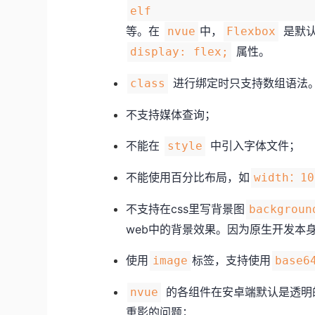
elf
等。在
中，
是默认
nvue
Flexbox
属性。
display: flex;
进行绑定时只支持数组语法
class
不支持媒体查询；
不能在
中引入字体文件；
style
不能使用百分比布局，如
width：10
不支持在css里写背景图
backgroun
web中的背景效果。因为原生开发本
使用
标签，支持使用
image
base6
的各组件在安卓端默认是透明
nvue
重影的问题；