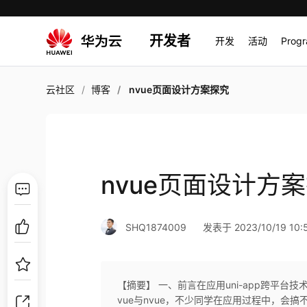
开发者
开发
活动
Prog
云社区
博客
nvue页面设计方案探究
nvue页面设计方
SHQ1874009
发表于 2023/10/19 10:
【摘要】 一、前言在应用uni-app跨平台技
vue与nvue，不少同学在应用过程中，会