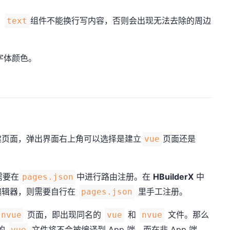
，
组件不能换行写内容，否则会出现无法去除的周边
text
字体颜色。
页面，弹出界面右上角可以选择是建立
页面还是
vue
需要在
中进行路由注册。在
HBuilderX
中
pages.json
编辑器，则需要自行在
里手工注册。
pages.json
页面，即出现同名的
和
文件。那么
nvue
vue
nvue
的
文件将不会被编译到 App 端。而在非 App 端，
vue