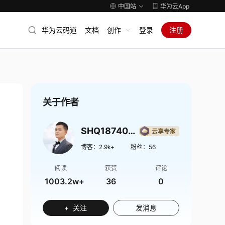
中国站
华为云App
华为云码道
文档
创作
登录
注册
关于作者
SHQ1874009
博客：
2.9k+
粉丝：
56
阅读
获赞
评论
1003.2w+
36
0
+ 关注
发消息