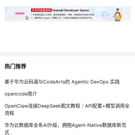
者
我
的
我
博
的
我
热门推荐
客
论
的
我
基于华为云码道与CodeArts的 Agentic DevOps 实践
坛
圈
的
我
opencode简介
子
直
的
我
OpenClaw连接DeepSeek图文教程｜API配置+模型调用全
我
播
活
的
流程
华为云数据库全系AI升级，拥抱Agent-Native数据库新范
我
动
关
的
式