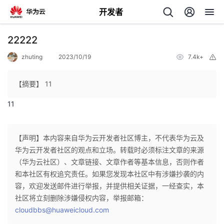
开发者
返
22222
回
zhuting
2023/10/19
7.4k+
举
报
【摘要】 11
11
个
【声明】本内容来自华为云开发者社区博主，不代表华为云及
我
人
华为云开发者社区的观点和立场。转载时必须标注文章的来源
（华为云社区）、文章链接、文章作者等基本信息，否则作者
的
主
和本社区有权追究责任。如果您发现本社区中有涉嫌抄袭的内
容，欢迎发送邮件进行举报，并提供相关证据，一经查实，本
开
页
社区将立刻删除涉嫌侵权内容，举报邮箱：
cloudbbs@huaweicloud.com
发