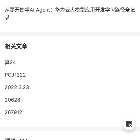
我
注
的
开
从零开始学AI Agent：华为云大模型应用开发学习路径全记
录
的
Programs
发
支
者
相关文章
持
学
算24
我
堂
POJ1222
的
我
我
2022.3.23
技
的
的
我
20628
267912
术
云
课
的
我
支
声
程
认
的
我