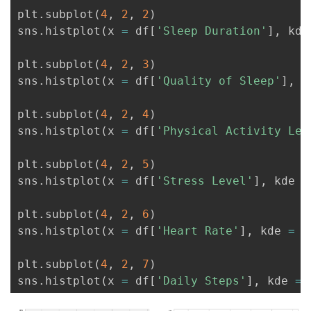
plt
.
subplot
(
4
,
2
,
2
)
sns
.
histplot
(
x 
=
 df
[
'Sleep Duration'
]
,
 kde
plt
.
subplot
(
4
,
2
,
3
)
sns
.
histplot
(
x 
=
 df
[
'Quality of Sleep'
]
,
 k
plt
.
subplot
(
4
,
2
,
4
)
sns
.
histplot
(
x 
=
 df
[
'Physical Activity Lev
plt
.
subplot
(
4
,
2
,
5
)
sns
.
histplot
(
x 
=
 df
[
'Stress Level'
]
,
 kde 
=
plt
.
subplot
(
4
,
2
,
6
)
sns
.
histplot
(
x 
=
 df
[
'Heart Rate'
]
,
 kde 
=
F
plt
.
subplot
(
4
,
2
,
7
)
sns
.
histplot
(
x 
=
 df
[
'Daily Steps'
]
,
 kde 
=