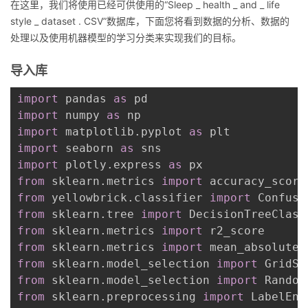
在这里，我们将使用已经可供使用的“Sleep _ health _ and _ life
style _ dataset . CSV”数据库，下面您将看到数据的分析、数据的
处理以及使用机器模型的学习分类来实现我们的目标。
导入库
import
 pandas 
as
import
 numpy 
as
import
 matplotlib
.
pyplot 
as
import
 seaborn 
as
import
 plotly
.
express 
as
from
 sklearn
.
metrics 
import
 accuracy_score
from
 yellowbrick
.
classifier 
import
from
 sklearn
.
tree 
import
from
 sklearn
.
metrics 
import
from
 sklearn
.
metrics 
import
 mean_absolute_
from
 sklearn
.
model_selection 
import
from
 sklearn
.
model_selection 
import
from
 sklearn
.
preprocessing 
import