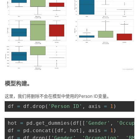
模型构建。
这里，我们将删除不会在模型中使用的Person ID变量。
df 
=
 df
.
drop
(
'Person ID'
,
 axis 
=
1
)
hot 
=
 pd
.
get_dummies
(
df
[
[
'Gender'
,
'Occupa
df 
=
 pd
.
concat
(
[
df
,
 hot
]
,
 axis 
=
1
)
df 
=
 df
.
drop
(
[
'Gender'
,
'Occupation'
,
'BMI