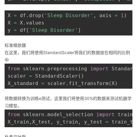
X 
=
 df
.
drop
(
'Sleep Disorder'
,
 axis 
=
1
)
X 
=
 X
.
values

y 
=
 df
[
'Sleep Disorder'
]
标准缩放器
在这里，我们将使用StandardScaler将我们的数据放在相同的比例
中
from
 sklearn
.
preprocessing 
import
 Standard
scaler 
=
 StandardScaler
(
)
X_standard 
=
 scaler
.
fit_transform
(
X
)
将数据转换为训练e测试，这里我们将使用30%的数据来测试机器学
习模型。
from
 sklearn
.
model_selection 
import
 train_
X_train
,
X_test
,
 y_train
,
 y_test 
=
 train_te
朴素贝叶斯