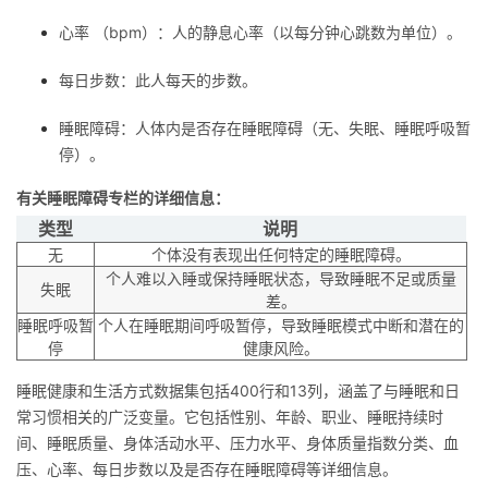
持
建
证
实
的
心率 （bpm）：人的静息心率（以每分钟心跳数为单位）。
议
验
收
每日步数：此人每天的步数。
藏
睡眠障碍：人体内是否存在睡眠障碍（无、失眠、睡眠呼吸暂
停）。
有关睡眠障碍专栏的详细信息：
类型
说明
无
个体没有表现出任何特定的睡眠障碍。
个人难以入睡或保持睡眠状态，导致睡眠不足或质量
失眠
差。
睡眠呼吸暂
个人在睡眠期间呼吸暂停，导致睡眠模式中断和潜在的
停
健康风险。
睡眠健康和生活方式数据集包括400行和13列，涵盖了与睡眠和日
常习惯相关的广泛变量。它包括性别、年龄、职业、睡眠持续时
间、睡眠质量、身体活动水平、压力水平、身体质量指数分类、血
压、心率、每日步数以及是否存在睡眠障碍等详细信息。