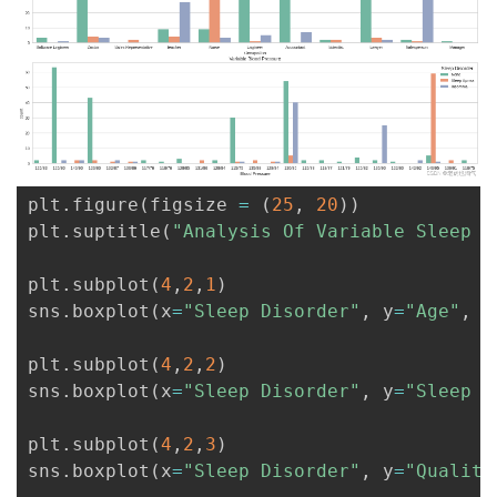
plt
.
figure
(
figsize 
=
(
25
,
20
)
)
plt
.
suptitle
(
"Analysis Of Variable Sleep D
plt
.
subplot
(
4
,
2
,
1
)
sns
.
boxplot
(
x
=
"Sleep Disorder"
,
 y
=
"Age"
,
 d
plt
.
subplot
(
4
,
2
,
2
)
sns
.
boxplot
(
x
=
"Sleep Disorder"
,
 y
=
"Sleep D
plt
.
subplot
(
4
,
2
,
3
)
sns
.
boxplot
(
x
=
"Sleep Disorder"
,
 y
=
"Quality