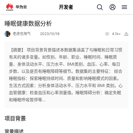
开发者
返
睡眠健康数据分析
回
老虎也淘气
2023/10/18
4.1k+
举
报
【摘要】 项目背景背景描述本数据集涵盖了与睡眠和日常习惯
有关的诸多变量。如性别、年龄、职业、睡眠时间、睡眠质
量、身体活动水平、压力水平、BMI类别、血压、心率、每日
个
步数、以及是否有睡眠障碍等细节。数据集的主要特征： 综合
睡眠指标：探索睡眠持续时间、质量和影响睡眠模式的因素。
我
人
生活方式因素：分析身体活动水平、压力水平和 BMI 类别。心
血管健康：检查血压和心率测量值。睡眠障碍分析：确定失眠
的
主
和睡眠呼吸暂停等...
开
页
项目背景
发
背景描述