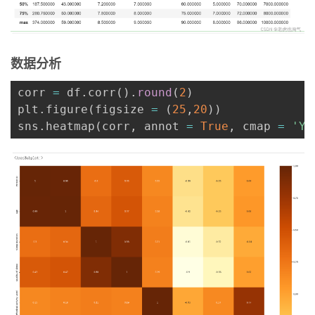
数据分析
corr 
=
 df
.
corr
(
)
.
round
(
2
)
plt
.
figure
(
figsize 
=
(
25
,
20
)
)
sns
.
heatmap
(
corr
,
 annot 
=
True
,
 cmap 
=
'Yl