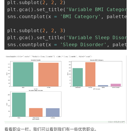
plt
.
subplot
(
2
,
2
,
2
)
plt
.
gca
(
)
.
set_title
(
'Variable BMI Category
sns
.
countplot
(
x 
=
'BMI Category'
,
 palette 
plt
.
subplot
(
2
,
2
,
3
)
plt
.
gca
(
)
.
set_title
(
'Variable Sleep Disord
sns
.
countplot
(
x 
=
'Sleep Disorder'
,
 palett
看看职业一栏，我们可以看到我们有一些优势职业。