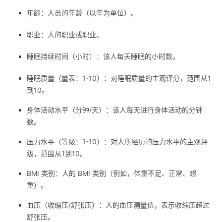
我
注
的
开
年龄：人员的年龄（以年为单位）。
的
Programs
职业：人的职业或职业。
发
睡眠持续时间（小时）：该人每天睡眠的小时数。
支
者
睡眠质量（量表：1-10）：对睡眠质量的主观评分，范围从1
持
学
到10。
我
堂
身体活动水平（分钟/天）：该人每天进行身体活动的分钟
数。
的
我
我
压力水平（等级：1-10）：对人所经历的压力水平的主观评
级，范围从1到10。
技
的
的
我
BMI 类别：人的 BMI 类别（例如，体重不足、正常、超
术
云
课
的
我
重）。
支
声
程
认
的
我
血压（收缩压/舒张压）：人的血压测量值，表示收缩压超过
舒张压。