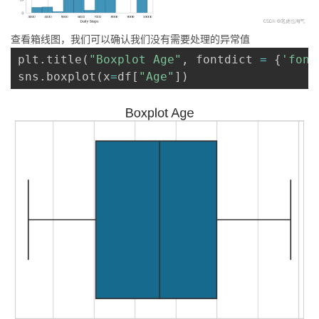
查看箱线图，我们可以确认我们没有需要处理的异常值
plt
.
title
(
"Boxplot Age"
,
 fontdict 
=
{
'font
sns
.
boxplot
(
x
=
df
[
"Age"
]
)