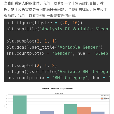
当我们看病人的职业时，我们可以看到一个非常有趣的事情，教
授，护士和售货员更有可能有睡眠问题，当我们看律师，医生和工
程师时，我们可以看到他们一般没有任何问题。
plt
.
figure
(
figsize 
=
(
20
,
10
)
)
plt
.
suptitle
(
"Analysis Of Variable Sleep D
plt
.
subplot
(
2
,
1
,
1
)
plt
.
gca
(
)
.
set_title
(
'Variable Gender'
)
sns
.
countplot
(
x 
=
'Gender'
,
 hue 
=
'Sleep D
plt
.
subplot
(
2
,
1
,
2
)
plt
.
gca
(
)
.
set_title
(
'Variable BMI Category
sns
.
countplot
(
x 
=
'BMI Category'
,
 hue 
=
'S