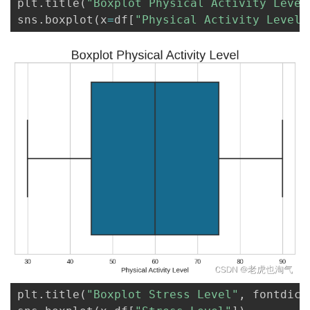
plt
.
title
(
"Boxplot Physical Activity Level
sns
.
boxplot
(
x
=
df
[
"Physical Activity Level"
plt
.
title
(
"Boxplot Stress Level"
,
 fontdict