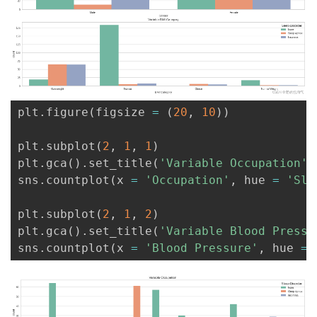
plt
.
figure
(
figsize 
=
(
20
,
10
)
)
plt
.
subplot
(
2
,
1
,
1
)
plt
.
gca
(
)
.
set_title
(
'Variable Occupation'
)
sns
.
countplot
(
x 
=
'Occupation'
,
 hue 
=
'Sle
plt
.
subplot
(
2
,
1
,
2
)
plt
.
gca
(
)
.
set_title
(
'Variable Blood Pressu
sns
.
countplot
(
x 
=
'Blood Pressure'
,
 hue 
=