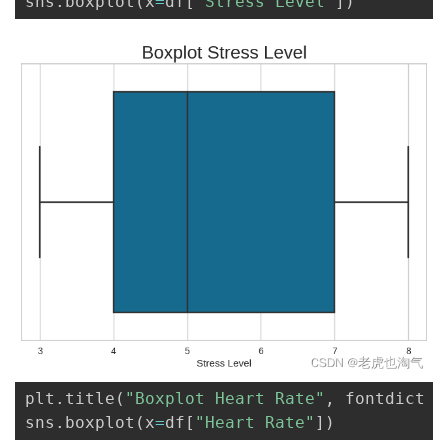
sns
.
boxplot
(
x
=
df
[
"Stress Level"
]
)
plt
.
title
(
"Boxplot Heart Rate"
,
 fontdict 
=
sns
.
boxplot
(
x
=
df
[
"Heart Rate"
]
)