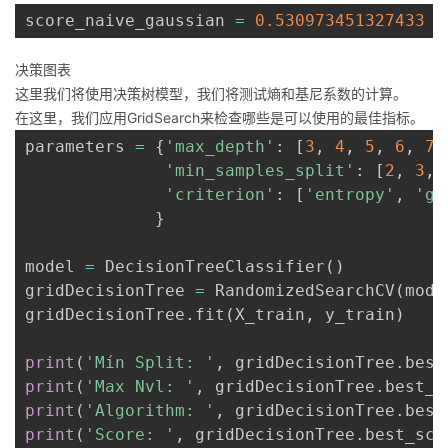
score_naive_gaussian 
=
0.530973451327433
决策图表
这里我们将使用决策树模型，我们将测试熵和基尼系数的计算。
在这里，我们应用GridSearch来检查哪些是可以使用的最佳指标。
parameters 
=
{
'max_depth'
:
[
3
,
4
,
5
,
6
,
7
,
'min_samples_split'
:
[
2
,
3
,
'criterion'
:
[
'entropy'
,
'gi
}
model 
=
 DecisionTreeClassifier
(
)
gridDecisionTree 
=
 RandomizedSearchCV
(
mode
gridDecisionTree
.
fit
(
X_train
,
 y_train
)
print
(
'Mín Split: '
,
 gridDecisionTree
.
best
print
(
'Max Nvl: '
,
 gridDecisionTree
.
best_e
print
(
'Algorithm: '
,
 gridDecisionTree
.
best
print
(
'Score: '
,
 gridDecisionTree
.
best_sco