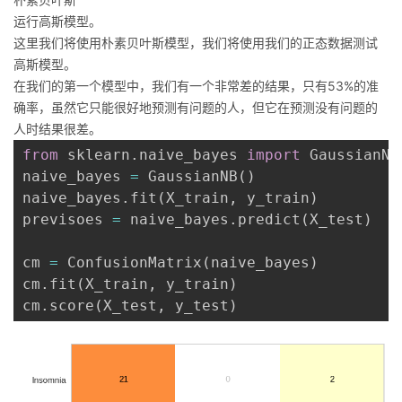
运行高斯模型。
这里我们将使用朴素贝叶斯模型，我们将使用我们的正态数据测试
高斯模型。
在我们的第一个模型中，我们有一个非常差的结果，只有53%的准
确率，虽然它只能很好地预测有问题的人，但它在预测没有问题的
人时结果很差。
from
 sklearn
.
naive_bayes 
import
 GaussianNB

naive_bayes 
=
 GaussianNB
(
)
naive_bayes
.
fit
(
X_train
,
 y_train
)
previsoes 
=
 naive_bayes
.
predict
(
X_test
)
cm 
=
 ConfusionMatrix
(
naive_bayes
)
cm
.
fit
(
X_train
,
 y_train
)
cm
.
score
(
X_test
,
 y_test
)