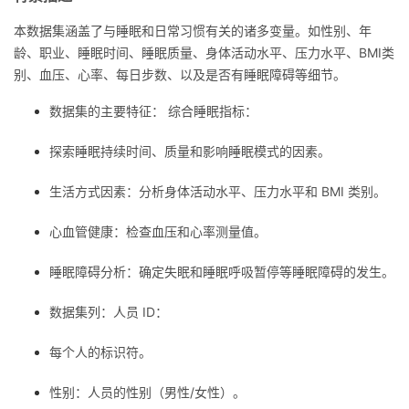
本数据集涵盖了与睡眠和日常习惯有关的诸多变量。如性别、年
者
龄、职业、睡眠时间、睡眠质量、身体活动水平、压力水平、BMI类
别、血压、心率、每日步数、以及是否有睡眠障碍等细节。
我
数据集的主要特征： 综合睡眠指标：
的
我
探索睡眠持续时间、质量和影响睡眠模式的因素。
博
的
我
生活方式因素：分析身体活动水平、压力水平和 BMI 类别。
客
论
的
我
心血管健康：检查血压和心率测量值。
坛
圈
的
我
睡眠障碍分析：确定失眠和睡眠呼吸暂停等睡眠障碍的发生。
子
直
的
我
数据集列：人员 ID：
我
播
活
的
每个人的标识符。
我
动
关
的
性别：人员的性别（男性/女性）。