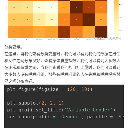
分类变量。
在这里，当我们查看分类变量时，我们可以看到我们的数据在男性
和女性之间分布良好，查看身体质量指数，我们可以看到大多数人
在正常和超重之间，当我们查看我们的目标变量时，我们可以看到
大多数人没有睡眠问题，那些有睡眠问题的人在失眠和睡眠呼吸暂
停之间分布良好。
plt
.
figure
(
figsize 
=
(
20
,
10
)
)
plt
.
subplot
(
2
,
2
,
1
)
plt
.
gca
(
)
.
set_title
(
'Variable Gender'
)
sns
.
countplot
(
x 
=
'Gender'
,
 palette 
=
'Set