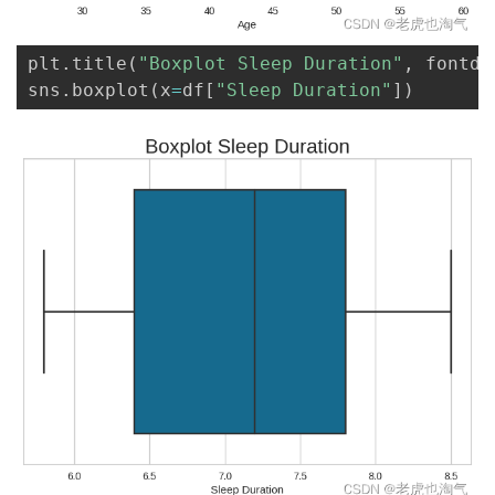
plt
.
title
(
"Boxplot Sleep Duration"
,
 fontdi
sns
.
boxplot
(
x
=
df
[
"Sleep Duration"
]
)