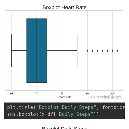
plt
.
title
(
"Boxplot Daily Steps"
,
 fontdict 
sns
.
boxplot
(
x
=
df
[
"Daily Steps"
]
)