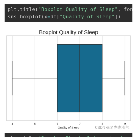
plt
.
title
(
"Boxplot Quality of Sleep"
,
 font
sns
.
boxplot
(
x
=
df
[
"Quality of Sleep"
]
)