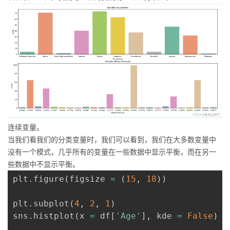
连续变量。
当我们看我们的分类变量时，我们可以看到，我们在大多数变量中
没有一个模式，几乎所有的变量在一些数据中显示平衡，而在另一
些数据中不显示平衡。
plt
.
figure
(
figsize 
=
(
15
,
18
)
)
plt
.
subplot
(
4
,
2
,
1
)
sns
.
histplot
(
x 
=
 df
[
'Age'
]
,
 kde 
=
False
)