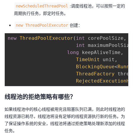
持
建
证
实
的
:调度线程池，可以按照一定的
newScheduledThreadPool
周期执行任务，即定时任务。
议
验
收
创建：
new ThreadPoolExecutor
藏
new
ThreadPoolExecutor
(
int
 corePoolSize
,
int
 maximumPoolSize
long
 keepAliveTime
,
TimeUnit
 unit
,
BlockingQueue
<
Runna
ThreadFactory
 threa
RejectedExecutionHa
线程池的拒绝策略有哪些？
如果线程池中的核心线程被用完且阻塞队列已满，则此时线程池的
线程资源已耗尽，线程池将没有足够的线程资源执行新的任务。为
了保证操作系统的安全，线程池将通过拒绝策略处理新添加的线程
任务。