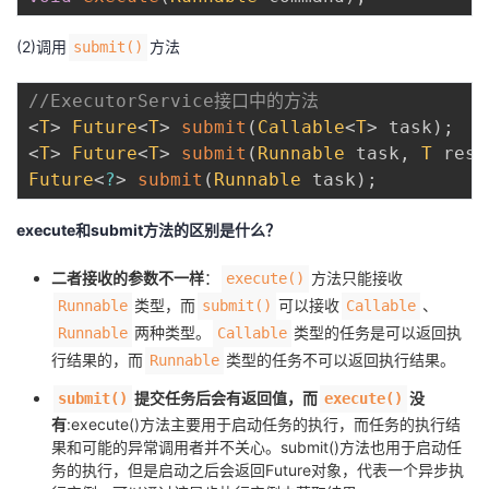
(2)调用
方法
submit()
//ExecutorService接口中的方法
<
T
>
Future
<
T
>
submit
(
Callable
<
T
>
 task
)
;
<
T
>
Future
<
T
>
submit
(
Runnable
 task
,
T
 resu
Future
<
?
>
submit
(
Runnable
 task
)
;
execute和submit方法的区别是什么？
二者接收的参数不一样
：
方法只能接收
execute()
类型，而
可以接收
、
Runnable
submit()
Callable
两种类型。
类型的任务是可以返回执
Runnable
Callable
行结果的，而
类型的任务不可以返回执行结果。
Runnable
提交任务后会有返回值，而
没
submit()
execute()
有
:execute()方法主要用于启动任务的执行，而任务的执行结
果和可能的异常调用者并不关心。submit()方法也用于启动任
务的执行，但是启动之后会返回Future对象，代表一个异步执