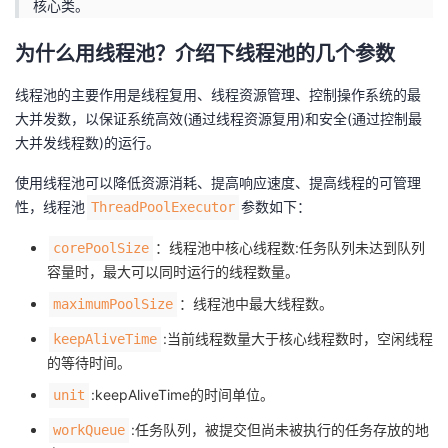
核心类。
者
为什么用线程池？介绍下线程池的几个参数
我
线程池的主要作用是线程复用、线程资源管理、控制操作系统的最
大并发数，以保证系统高效(通过线程资源复用)和安全(通过控制最
的
我
大并发线程数)的运行。
博
的
我
使用线程池可以降低资源消耗、提高响应速度、提高线程的可管理
性，线程池
参数如下：
ThreadPoolExecutor
客
论
的
我
：线程池中核心线程数:任务队列未达到队列
corePoolSize
容量时，最大可以同时运行的线程数量。
坛
圈
的
我
：线程池中最大线程数。
maximumPoolSize
子
直
的
我
:当前线程数量大于核心线程数时，空闲线程
keepAliveTime
的等待时间。
我
播
活
的
:keepAliveTime的时间单位。
unit
我
动
关
的
:任务队列，被提交但尚未被执行的任务存放的地
workQueue