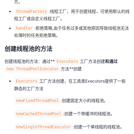
方。
我
注
的
开
:线程工厂，用于创建线程，可使用默认的线
threadFactory
程工厂或自定义线程工厂。
的
Programs
发
:拒绝策略,由于任务过多或其他原因导致线程池无法
handler
支
处理时的任务拒绝策略。
者
创建线程池的方法
持
学
创建线程池的方法：通过**
工厂方法创建
和通过
Executors
我
堂
方法**创建
new ThreadPoolExecutor
的
我
我
工厂方法创建，在工具类Executors提供了一些
Executors
静态的工厂方法
技
的
的
我
:创建固定大小的线程池。
newFixedThreadPool
术
云
课
的
我
:创建一个带缓冲的线程池。
newCachedThreadPool
支
声
程
认
的
我
:创建一个单线程的线程池。
newSingleThreadExecutor