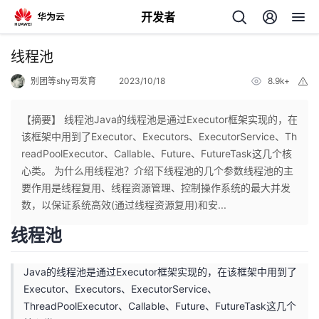
开发者
返
线程池
回
别团等shy哥发育
2023/10/18
8.9k+
举
报
【摘要】 线程池Java的线程池是通过Executor框架实现的，在
该框架中用到了Executor、Executors、ExecutorService、Th
readPoolExecutor、Callable、Future、FutureTask这几个核
个
心类。 为什么用线程池？介绍下线程池的几个参数线程池的主
要作用是线程复用、线程资源管理、控制操作系统的最大并发
我
人
数，以保证系统高效(通过线程资源复用)和安...
线程池
的
主
Java的线程池是通过Executor框架实现的，在该框架中用到了
开
页
Executor、Executors、ExecutorService、
ThreadPoolExecutor、Callable、Future、FutureTask这几个
发