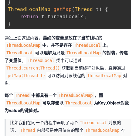
}
持
建
证
实
的
ThreadLocalMap
getMap
(
Thread
 t
)
{
return
 t
.
threadLocals
;
议
验
收
}
藏
通过上面这些内容，
最终的变量是放在了当前线程的
中，并不是存在
上，
ThreadLocalMap
ThreadLocal
可以理解为只是
的封装，传递
ThreadLocal
ThreadLocalMap
了变量值
。
类中可以通过
ThreadLocal
获取到当前线程对象后，直接通过
Thread.currentThread()
可以访问到该线程的
对
getMap(Thread t)
ThreadLocalMap
象。
每个
中都具有一个
，而
Thread
ThreadLocalMap
可以存储以
为Key,Object对象
ThreadLocalMap
ThreadLocal
为value的键值对。
比如我们在同一个线程中声明了两个
对象的
ThreadLocal
话，
内部都是使用仅有的那个
存
Thread
ThreadLocalMap