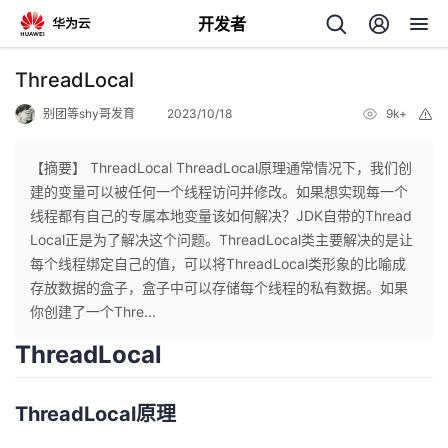
开发者
返
ThreadLocal
回
别团等shy哥发育
2023/10/18
9k+
举
报
【摘要】 ThreadLocal ThreadLocal原理通常情况下，我们创
建的变量可以被任何一个线程访问并修改。如果想实现每一个
线程都有自己的专属本地变量该如何解决？JDK自带的Thread
个
Local正是为了解决这个问题。ThreadLocal类主要解决的是让
每个线程绑定自己的值，可以将ThreadLocal类形象的比喻成
我
人
存放数据的盒子，盒子中可以存储每个线程的私有数据。如果
你创建了一个Thre...
的
主
ThreadLocal
开
页
ThreadLocal原理
发