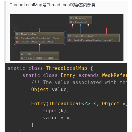
ThreadLocalMap是ThreadLocal的静态内部类
static
class
ThreadLocalMap
{
static
class
Entry
extends
WeakRefere
/** The value associated with this
Object
 value
;
Entry
(
ThreadLocal
<
?
>
 k
,
Object
 v
)
super
(
k
)
;
            value 
=
 v
;
}
}