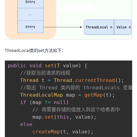
我
注
的
开
的
Programs
发
支
者
ThreadLocal类的set方法如下：
持
学
public
void
set
(
T
 value
)
{
我
堂
//获取当前请求的线程
Thread
 t 
=
Thread
.
currentThread
(
)
;
的
我
我
//取出 Thread 类内部的 threadLocals 变
ThreadLocalMap
 map 
=
getMap
(
t
)
;
技
的
的
我
if
(
map 
!=
null
)
// 将需要存储的值放入到这个哈希表中
术
云
课
的
我
        map
.
set
(
this
,
 value
)
;
else
支
声
程
认
的
我
createMap
(
t
,
 value
)
;