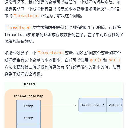
通常情况下，我们创建的变量可以被任何一个线程访问并修改。如
果想实现每一个线程都有自己的专属本地变量该如何解决？JDK自
者
带的
正是为了解决这个问题。
ThreadLocal
我
类主要解决的是让每个线程绑定自己的值，可以将
ThreadLocal
ThreadLocal类形象的比喻成存放数据的盒子，盒子中可以存储每个
的
我
线程的私有数据。
博
的
我
如果你创建了一个
变量，那么访问这个变量的每个
ThreadLocal
线程都会有这个变量的本地副本，它们可以使用
和
get()
set()
客
论
的
我
方法来获取默认值或将其值更改为当前线程所存的副本的值，从而
避免了线程安全问题。
坛
圈
的
我
子
直
的
我
我
播
活
的
我
动
关
的