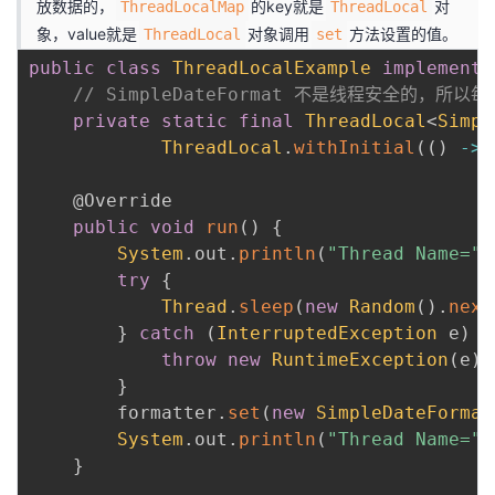
放数据的，
的key就是
对
ThreadLocalMap
ThreadLocal
象，value就是
对象调用
方法设置的值。
ThreadLocal
set
public
class
ThreadLocalExample
implements
// SimpleDateFormat 不是线程安全的，
private
static
final
ThreadLocal
<
Simpl
ThreadLocal
.
withInitial
(
(
)
->
@Override
public
void
run
(
)
{
System
.
out
.
println
(
"Thread Name="
try
{
Thread
.
sleep
(
new
Random
(
)
.
next
}
catch
(
InterruptedException
 e
)
{
throw
new
RuntimeException
(
e
)
;
}
        formatter
.
set
(
new
SimpleDateFormat
System
.
out
.
println
(
"Thread Name="
}