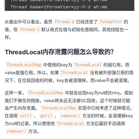
从输出中可以看出，虽然
已经改变了
的
Thread-0
formatter
值，但
默认格式化值与初始化值相同，其他线程也一
Thread-1
样。
ThreadLocal内存泄露问题怎么导致的？
中使用的key为
的弱引用，而
ThreadLocalMap
ThreadLocal
value是强引用。所以，如果
没有被外部强引用的情
ThreadLocal
况下，在垃圾回收的时候，key会被清理掉，而value不会被清理。
这样一来，
中就会出现key为null的Entry。假如
ThreadLocalMap
我们不做任何措施，value将永远无法被GC回收，这个时候就可能
会产生内存泄漏。
实现中已经考虑了这种情况，
ThreadLocalMap
在调用
、
、
方法的时候，会清理掉key
set()
get()
remove()
为null的记录。所以使用完
方法后最好手动调用
ThreadLocal
方法。
remove()