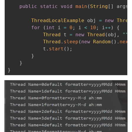
public
static
void
main
(
String
[
]
 args
)
ThreadLocalExample
 obj 
=
new
Threa
for
(
int
 i 
=
0
;
 i 
<
10
;
 i
++
)
{
Thread
 t 
=
new
Thread
(
obj
,
""
Thread
.
sleep
(
new
Random
(
)
.
next
            t
.
start
(
)
;
}
}
}