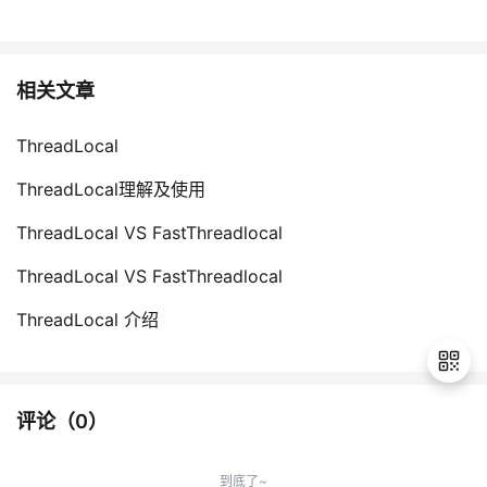
相关文章
ThreadLocal
ThreadLocal理解及使用
ThreadLocal VS FastThreadlocal
ThreadLocal VS FastThreadlocal
ThreadLocal 介绍
评论（
0
）
退
出
到底了~