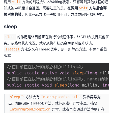
调用
方法的线程会进入Waiting状态，只有等到其他线程的通
wait
知或被中断后才会返回。需要注意的是，
在调用
方法后会释
wait
者
放对象的锁
，因此wait方法一般被用于同步方法或同步代码块中。
我
sleep
的
我
的作用是让目前正在执行的线程休眠，让CPU去执行其他任
sleep
务。从线程状态来说，就是从执行状态变为限时阻塞状态。
博
的
我
方法定义在Thread类中，是一组静态方法，有两个重载
sleep()
版本。
客
论
的
我
//使目前正在执行的线程休眠millis毫秒
坛
圈
的
我
public
static
native
void
sleep
(
long
 milli
//使目前正在执行的线程休眠millis毫秒，nanos纳秒
子
直
的
我
public
static
void
sleep
(
long
 millis
,
int
 
我
播
活
的
方法会有
受检异常抛
sleep()
InterruptedException
出，如果调用了sleep()方法，就必须进行异常审查，捕获
我
动
关
的
异常，或者再次通过方法声明存在
InterruptedException