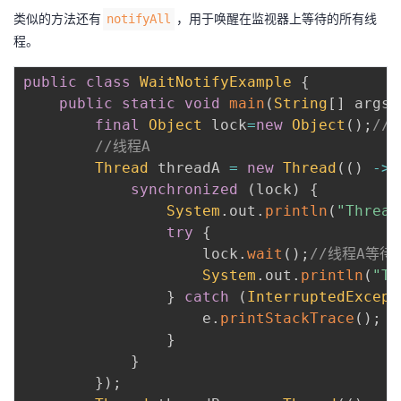
类似的方法还有
，用于唤醒在监视器上等待的所有线
notifyAll
程。
public
class
WaitNotifyExample
{
public
static
void
main
(
String
[
]
 args
)
final
Object
 lock
=
new
Object
(
)
;
//
//线程A
Thread
 threadA 
=
new
Thread
(
(
)
->
synchronized
(
lock
)
{
System
.
out
.
println
(
"Thread
try
{
                    lock
.
wait
(
)
;
//线程A等待
System
.
out
.
println
(
"Th
}
catch
(
InterruptedExcept
                    e
.
printStackTrace
(
)
;
}
}
}
)
;