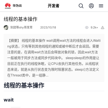
开发者
返
线程的基本操作
回
别团等shy哥发育
2023/10/18
9.2k+
举
报
【摘要】 线程的基本操作 wait调用wait方法的线程会进入Waiti
ng状态，只有等到其他线程的通知或被中断后才会返回。需要
注意的是，在调用wait方法后会释放对象的锁，因此wait方法
个
一般被用于同步方法或同步代码块中。 sleepsleep的作用是让
目前正在执行的线程休眠，让CPU去执行其他任务。从线程状
我
人
态来说，就是从执行状态变为限时阻塞状态。sleep()方法定义
在Thread类中，是一组静...
的
主
线程的基本操作
开
页
wait
发