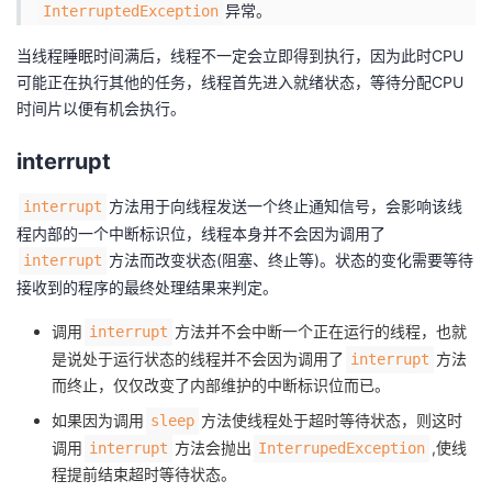
异常。
InterruptedException
我
注
的
开
当线程睡眠时间满后，线程不一定会立即得到执行，因为此时CPU
的
Programs
发
可能正在执行其他的任务，线程首先进入就绪状态，等待分配CPU
时间片以便有机会执行。
支
者
interrupt
持
学
方法用于向线程发送一个终止通知信号，会影响该线
interrupt
程内部的一个中断标识位，线程本身并不会因为调用了
我
堂
方法而改变状态(阻塞、终止等)。状态的变化需要等待
interrupt
接收到的程序的最终处理结果来判定。
的
我
我
调用
方法并不会中断一个正在运行的线程，也就
interrupt
技
的
的
我
是说处于运行状态的线程并不会因为调用了
方法
interrupt
而终止，仅仅改变了内部维护的中断标识位而已。
术
云
课
的
我
如果因为调用
方法使线程处于超时等待状态，则这时
sleep
调用
方法会抛出
,使线
支
声
interrupt
InterrupedException
程
认
的
我
程提前结束超时等待状态。