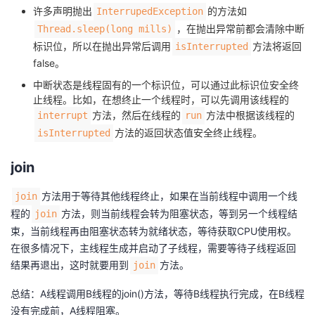
持
建
证
实
的
许多声明抛出
的方法如
InterrupedException
，在抛出异常前都会清除中断
Thread.sleep(long mills)
议
验
收
标识位，所以在抛出异常后调用
方法将返回
isInterrupted
false。
藏
中断状态是线程固有的一个标识位，可以通过此标识位安全终
止线程。比如，在想终止一个线程时，可以先调用该线程的
方法，然后在线程的
方法中根据该线程的
interrupt
run
方法的返回状态值安全终止线程。
isInterrupted
join
方法用于等待其他线程终止，如果在当前线程中调用一个线
join
程的
方法，则当前线程会转为阻塞状态，等到另一个线程结
join
束，当前线程再由阻塞状态转为就绪状态，等待获取CPU使用权。
在很多情况下，主线程生成并启动了子线程，需要等待子线程返回
结果再退出，这时就要用到
方法。
join
总结：A线程调用B线程的join()方法，等待B线程执行完成，在B线程
没有完成前，A线程阻塞。