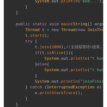
System
.
out
.
println
(
"end..."
)
;
}
}
public
static
void
main
(
String
[
]
 args
)
Thread
 t 
=
new
Thread
(
new
JoinThre
        t
.
start
(
)
;
try
{
            t
.
join
(
1000
)
;
//主线程等待t结束，只
if
(
t
.
isAlive
(
)
)
{
System
.
out
.
println
(
"t has 
}
else
{
System
.
out
.
println
(
"t has 
}
System
.
out
.
println
(
"joinFinish
}
catch
(
InterruptedException
 e
)
{
            e
.
printStackTrace
(
)
;
}
}