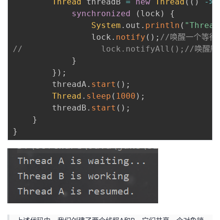
Thread
 threadB 
=
new
Thread
(
(
)
->
synchronized
(
lock
)
{
System
.
out
.
println
(
"Thread
                lock
.
notify
(
)
;
//唤醒一个等待
//                lock.notifyAll();//
}
}
)
;
        threadA
.
start
(
)
;
Thread
.
sleep
(
1000
)
;
        threadB
.
start
(
)
;
}
}