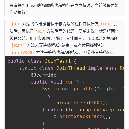
只有等到thread所指向的线程执行完成或超时，当前线程才能
启动执行。
方法的作用是当调用该方法的线程在执行完
方
join
run()
法后，再执行
方法后面的代码。简单来说，就是将两个
join
线程合并，用于实现同步功能。具体而言，可以通过线程A的
方法来等待线程A的结束，或者使用线程A的
join()
方法来等待线程A的结束，但最多只等待2s。
join(2000)
public
class
JoinTest1
{
static
class
JoinThread
implements
Run
@Override
public
void
run
(
)
{
System
.
out
.
println
(
"begin..."
)
try
{
Thread
.
sleep
(
5000
)
;
}
catch
(
InterruptedException
 
                e
.
printStackTrace
(
)
;
}