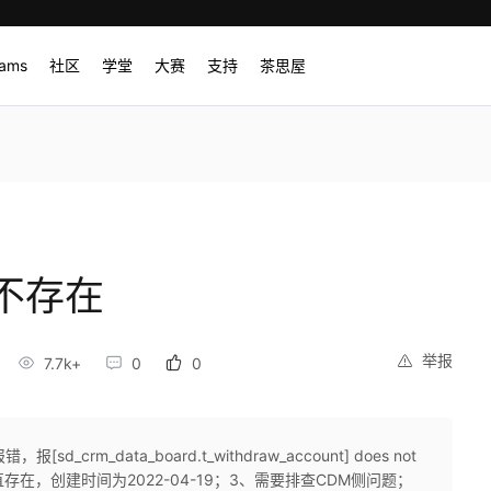
rams
社区
学堂
大赛
支持
茶思屋
不存在
举报
7.7k+
0
0
，报[sd_crm_data_board.t_withdraw_account] does not
直存在，创建时间为2022-04-19；3、需要排查CDM侧问题；