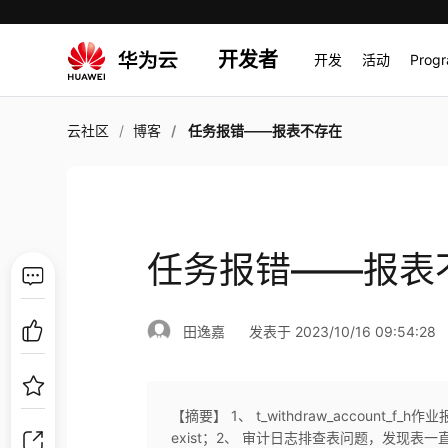
开发者
开发
活动
Prog
云社区
博客
任务报错——报表不存在
任务报错——报表
田逸嘉
发表于 2023/10/16 09:54:28
【摘要】 1、 t_withdraw_account_f_h作业报错
exist；2、 审计日志排查表问题，发现表一