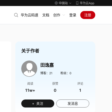
中国站
华为云App
华为云码道
文档
创作
登录
注册
关于作者
田逸嘉
博客：
21
粉丝：
0
阅读
获赞
评论
11w+
0
1
+ 关注
发消息