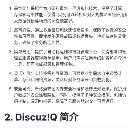
我
注
的
开
高性能：采用华为自研的最新一代虚拟化技术，提高了计算、
存储和网络性能，使得L实例可以轻松应对大规模企业级应用和
的
Programs
大数据分析等场景的高性能需求。
发
高可靠性：通过多重备份和快速恢复技术，保障了数据的安全
支
者
性和可靠性。即使发生硬件故障或数据丢失，也能快速恢复业
务，确保了业务的连续性。
持
学
简单易用：提供了自动化运维和智能管理平台，使得部署和管
理云服务器变得简单易用。用户只需通过简单的配置和命令行
工具，即可完成部署和管理任务。
我
堂
灵活扩展：支持按需扩展资源，可根据业务需求自由调整计
的
我
我
算、存储和网络资源，灵活应对业务增长和负载变化。
安全可靠：严格遵守国内外安全标准和法律法规要求，保护用
技
的
的
我
户数据的安全性和隐私。同时，提供了多种安全措施，包括访
问控制、漏洞扫描等，保障了云服务器的安全可靠运行。
术
云
课
的
我
2. Discuz!Q 简介
支
声
程
认
的
我