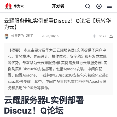
开发者
返
云耀服务器L实例部署Discuz！Q论坛【玩转华
回
为云】
炒香菇的书呆子
2023/10/15
8.1k+
举
报
【摘要】 本文主要介绍华为云云耀服务器L实例提供了用户中
心、业务模块、界面设计、操作体验、安全稳定和开发成本低
个
等优势。部署华为云云耀服务器L实例需要进行云耀服务器L实
例购买和Discuz!Q安装部署，包括Apache安装、中间件配
我
人
置、配置Apache、下载并解压Discuz!Q安装包和初始化安装Di
scuz!Q等步骤。其中，中间件配置包括重启PHP与Apache服
的
主
务和启用PHP函数等操作。
云耀服务器L实例部署
开
页
Discuz！Q论坛
发