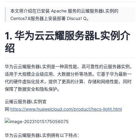
者
本文将介绍在已安装 Apache 服务的云耀服务器L实例的
Centos7.8服务器上安装部署 Discuz! Q。
我
1. 华为云云耀服务器L实例介
的
我
绍
博
的
我
华为云云耀服务器L实例是一种高性能、高可靠性的云服务器实例，
客
论
的
我
适用于大规模企业级应用、大数据分析等场景。它基于华为最新一
代的硬件虚拟化技术，提供了更高的计算、存储和网络性能，同时
坛
圈
的
我
保障了数据安全和隐私保护。
子
直
的
我
云耀云服务器L实例官
网:
https://www.huaweicloud.com/product/hecs-light.html
我
播
活
的
我
动
关
的
华为云云耀服务器L实例拥有以下特点：