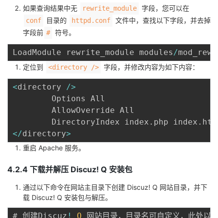
如果查询结果中无
字段，您可以在
rewrite_module
目录的
文件中，查找以下字段，并去掉
conf
httpd.conf
字段前
符号。
#
LoadModule rewrite_module modules
/
mod_rewr
定位到
字段，并修改内容为如下内容：
<directory />
<
directory 
/
>
        Options All

        AllowOverride All

        DirectoryIndex index
.
php index
.
<
/
directory
>
重启 Apache 服务。
4.2.4 下载并解压 Discuz! Q 安装包
通过以下命令在网站主目录下创建 Discuz! Q 网站目录，并下
载 Discuz! Q 安装包与解压。
# 创建Discuz
!
Q
 网站目录，目录名可自定义，此处以 di