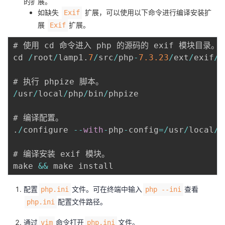
的扩展。
如缺失
扩展，可以使用以下命令进行编译安装扩
Exif
展
扩展。
Exif
# 使用 cd 命令进入 php 的源码的 exif 模块目录。

cd 
/
root
/
lamp1
.
7
/
src
/
php
-
7.3
.23
/
ext
/
exif
/
/
usr
/
local
/
php
/
bin
/
phpize

.
/
configure 
--
with
-
php
-
config
=
/
usr
/
local
/
p
# 编译安装 exif 模块。

make 
&&
配置
文件。可在终端中输入
查看
php.ini
php --ini
配置文件路径。
php.ini
通过
命令打开
文件。
vim
php.ini