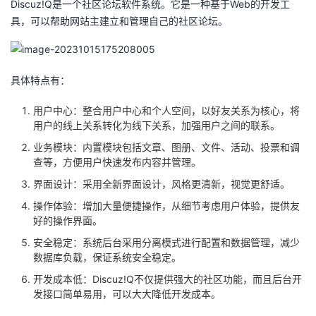
Discuz!Q是一个社区论坛软件系统。它是一种基于Web的开发工
持
建
证
实
的
具，可以帮助网站主建立和管理自己的社区论坛。
议
验
收
藏
具体特点有：
用户中心：整合用户中心和个人空间，以好友关系为核心，将
用户的线上关系转化为线下关系，加强用户之间的联系。
业务模块：内置模块包括文章、图册、文件、活动、投票和调
查等，方便用户快速发布内容并管理。
界面设计：采用全新界面设计，风格更清新，视觉更舒适。
操作体验：增加大量便捷操作，从细节考虑用户体验，提供友
好的操作界面。
安全稳定：系统后台采用分离模式进行配置和数据管理，减少
数据库负载，保证系统安全稳定。
开发成本低：Discuz!Q不仅提供强大的社区功能，而且后台开
发接口简单易用，可以大大降低开发成本。