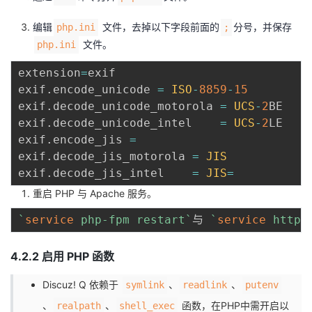
编辑
文件，去掉以下字段前面的
分号，并保存
php.ini
;
文件。
php.ini
extension
=
exif    

exif
.
encode_unicode 
=
ISO
-
8859
-
15
exif
.
decode_unicode_motorola 
=
UCS
-
2
BE

exif
.
decode_unicode_intel    
=
UCS
-
2
LE

exif
.
encode_jis 
=
exif
.
decode_jis_motorola 
=
JIS
exif
.
decode_jis_intel    
=
JIS
=
重启 PHP 与 Apache 服务。
`
service
 php-fpm restart
`
与 
`
service
 httpd
4.2.2 启用 PHP 函数
Discuz! Q 依赖于
、
、
symlink
readlink
putenv
、
、
函数，在PHP中需开启以
realpath
shell_exec