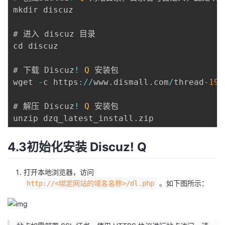
mkdir discuz

# 进入 discuz 目录

cd discuz

# 下载 Discuz
!
Q
 安装包

wget 
-
c https
:
/
/
www
.
dismall
.
com
/
thread
-
190
# 解压 Discuz
!
Q
 安装包

unzip dzq_latest_install
.
4.3初始化安装 Discuz! Q
打开本地浏览器，访问
。如下图所示：
http://<绑定网站的域名名称>/dl.php