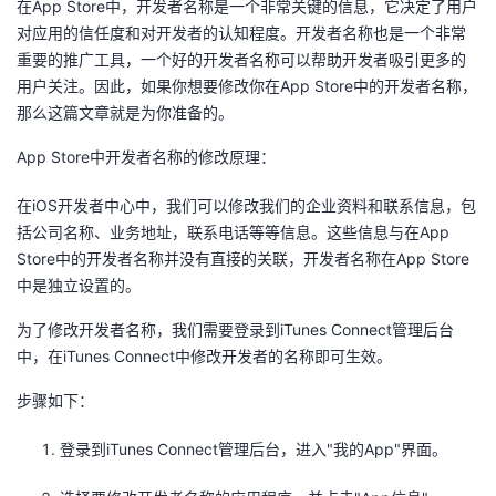
在App Store中，开发者名称是一个非常关键的信息，它决定了用户
对应用的信任度和对开发者的认知程度。开发者名称也是一个非常
的
Programs
发
者
重要的推广工具，一个好的开发者名称可以帮助开发者吸引更多的
用户关注。因此，如果你想要修改你在App Store中的开发者名称，
支
者
我
那么这篇文章就是为你准备的。
持
学
的
我
App Store中开发者名称的修改原理：
我
堂
博
的
我
在iOS开发者中心中，我们可以修改我们的企业资料和联系信息，包
括公司名称、业务地址，联系电话等等信息。这些信息与在App
的
我
客
论
的
我
我
Store中的开发者名称并没有直接的关联，开发者名称在App Store
中是独立设置的。
技
的
坛
圈
的
我
的
我
为了修改开发者名称，我们需要登录到iTunes Connect管理后台
中，在iTunes Connect中修改开发者的名称即可生效。
术
云
子
直
的
我
课
的
我
步骤如下：
支
声
播
活
的
程
认
的
我
登录到iTunes Connect管理后台，进入"我的App"界面。
持
建
动
关
证
实
的