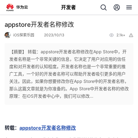
开发者
返
appstore开发者名称修改
回
iOS探索乐园
2023/10/13
2.1k+
举
报
【摘要】 ​转载：appstore开发者名称修改在App Store中，开
发者名称是一个非常关键的信息，它决定了用户对应用的信任
度和对开发者的认知程度。开发者名称也是一个非常重要的推
个
广工具，一个好的开发者名称可以帮助开发者吸引更多的用户
关注。因此，如果你想要修改你在App Store中的开发者名称，
我
人
那么这篇文章就是为你准备的。App Store中开发者名称的修改
原理：在iOS开发者中心中，我们可以修改...
我
的
主
我
的
开
页
转载：
appstore开发者名称修改
我
的
开
发