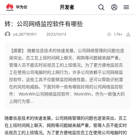
开发者
返
转：公司网络监控软件有哪些
回
yd_267761811
2023/10/13
1.7k+
举
报
【摘要】 随着信息技术的快速发展，公司网络管理的问题也逐
渐突出，员工在上班时间网上聊天、网购等问题越来越严重，
管理人员不能实时巡视员工的上班情况。为了更方便地监控员
个
工在使用公司电脑时的上网行为，许多公司依赖于公司网络监
控软件，这些工具不仅能够监控网络性能，还可以帮助识别潜
我
人
在的风险和威胁。下面列举一些有哪些好用的公司网络监控软
件： WorkWin公司网络监控软件：WorkWin，作为一款强大的
的
主
上网行为管...
开
页
随着信息技术的快速发展，公司网络管理的问题也逐渐突出，员工
在上班时间网上聊天、网购等问题越来越严重，管理人员不能实时
发
巡视员工的上班情况。为了更方便地监控员工在使用公司电脑时的