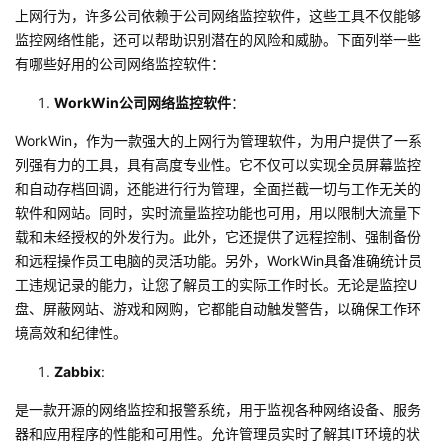
上网行为，许多公司依赖于公司网络监控软件，这些工具不仅能够
者
监控网络性能，还可以帮助识别潜在的风险和威胁。下面列举一些
有哪些好用的公司网络监控软件：
我
WorkWin
公司网络监控软件
：
的
我
WorkWin
，作为一款强大的上网行为管理软件，为用户提供了一系
列强有力的工具，具有高度专业性。它不仅可以实现全员屏幕监控
博
的
我
和自动存档回调，还能进行行为管理，全面拦截一切与工作无关的
软件和网站。同时，实时流量监控功能也可用，用以限制大流量下
客
论
的
我
载和未经授权的外发行为。此外，它还提供了远程控制、强制备份
和远程操作员工电脑的灵活功能。另外，
WorkWin
具备准确统计员
坛
圈
的
我
工违规记录的能力，让您了解员工的实际工作时长。无论是监控
U
盘、屏蔽网站、游戏和网购，它都能自动触发警告，以确保工作环
子
直
的
我
境高效和纪律性。
我
播
活
的
Zabbix
:
是一款开源的网络监控和报警系统，用于监视各种网络设备、服务
我
动
关
的
器和应用程序的性能和可用性。允许管理员实时了解其
IT
环境的状