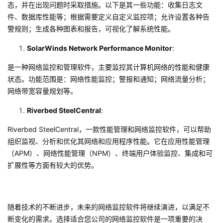
态，并在出现问题时采取措施。以下是其一些功能：收集日志文
我
注
的
开
件、数据库性能等；根据需要定义自定义监控项；允许设置各种告
警规则；生成各种图表和报告，可视化了解系统性能。
的
Programs
发
SolarWinds Network Performance Monitor
:
支
者
是一种网络监控和管理软件，主要监控其计算机网络的性能和健康
状态。功能范围是：网络性能监控；警报和通知；网络流量分析；
持
学
网络带宽容量规划等。
我
堂
Riverbed SteelCentral
:
Riverbed SteelCentral
，一款性能管理和网络监控软件，可以帮助
的
我
我
组织监视、分析和优化其网络和应用程序性能。它在应用性能管理
（
APM
）、网络性能管理（
NPM
）、终端用户体验监控、集成和可
技
的
的
我
扩展性等方面有较大的优势。
术
云
课
的
我
支
声
程
认
的
我
随着技术的不断进步，未来的网络监控软件将继续演进，以满足不
断变化的需求。选择适合您公司的网络监控软件是一项重要的决