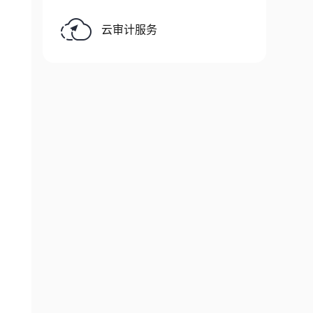
云审计服务
,
"
,
"
,
户地理位置的原因"