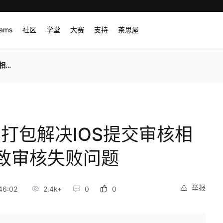
rams
社区
学堂
大赛
支持
茶思屋
问题
OS云打包解决IOS提交审核相
致审核失败问题
举报
46:02
2.4k+
0
0