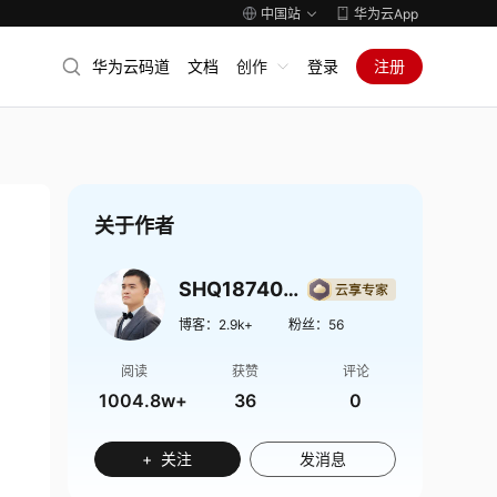
中国站
华为云App
华为云码道
文档
创作
登录
注册
关于作者
SHQ1874009
博客：
2.9k+
粉丝：
56
阅读
获赞
评论
1004.8w+
36
0
+ 关注
发消息