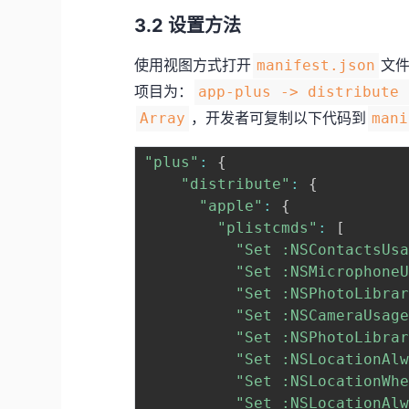
3.2 设置方法
使用视图方式打开
文件
manifest.json
项目为：
app-plus -> distribute
，开发者可复制以下代码到
Array
mani
"plus"
:
{
"distribute"
:
{
"apple"
:
{
"plistcmds"
:
[
"Set :NSContacts
"Set :NSMicropho
"Set :NSPhotoLib
"Set :NSCameraUs
"Set :NSPhotoLib
"Set :NSLocation
"Set :NSLocation
"Set :NSLocation