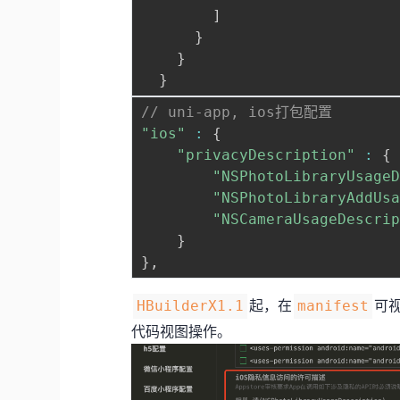
]
}
}
}
// uni-app, ios打包配置
"ios"
:
{
"privacyDescription"
:
{
"NSPhotoLibraryUsage
"NSPhotoLibraryAddUs
"NSCameraUsageDescri
}
}
,
起，在
可
HBuilderX1.1
manifest
代码视图操作。