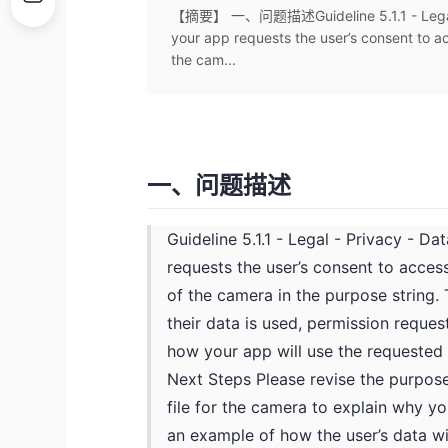
【摘要】 一、问题描述Guideline 5.1.1 - Legal - P
your app requests the user’s consent to ac
the cam...
一、问题描述
Guideline 5.1.1 - Legal - Privacy - D
requests the user’s consent to access
of the camera in the purpose string
their data is used, permission reques
how your app will use the requested 
Next Steps Please revise the purpose 
file for the camera to explain why y
an example of how the user’s data wi