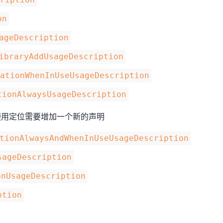
on
ageDescription
ibraryAddUsageDescription
cationWhenInUseUsageDescription
tionAlwaysUsageDescription
并 使用定位需要增加一个新的声明
tionAlwaysAndWhenInUseUsageDescription
sageDescription
onUsageDescription
ption