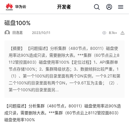
开发者
返
磁盘100%
回
田逸嘉
2023/10/11
8.1k+
举
报
【摘要】 【问题描述】分析集群（480节点，80011）磁盘使
用率达90%造成只读，需要删除大表。***集群（60节点云上8
112管控面803）磁盘使用率100%【定位过程】1、API集群单
个
节点存储100%；2、集群降级状态；3、数据倾斜比较严重，1
（1）、第一个100%的目录里面有两个DN实例，一个9.2T和第
我
人
二个100%的目录里面有两个DN，一个9.6T互为主备；（2）.
第一个100%的目录里面另...
的
主
【问题描述】分析集群（480节点，80011）磁盘使用率达90%造
开
页
成只读，需要删除大表。***集群（60节点云上8112管控面803）
磁盘使用率100%
发