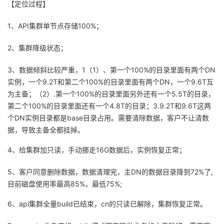
【定位过程】
者
1、API集群单节点存储100%；
我
2、集群降级状态；
的
我
3、数据倾斜比较严重，1（1）、第一个100%的目录里面有两个DN
实例，一个9.2T和第二个100%的目录里面有两个DN，一个9.6T互
博
的
我
为主备；（2）.第一个100%的目录里面另外还有一个5.5T的目录，
第二个100%的目录里面还有一个4.8T的目录；3.9.2T和9.6T这两
客
论
的
我
个DN实例目录都是base目录占用。需要清除数据，客户不让清数
据，导致主备全都挂掉。
坛
圈
的
我
4、给集群加只读，手动挪走16G数据后，实例恢复正常；
子
直
的
我
5、客户同意删除数据，数据清理完，主DN的数据目录降到72%了,
目前磁盘使用率最高85%，最低75%;
我
播
活
的
6、api集群全量build已结束，cn的只读已解除，集群恢复正常。
我
动
关
的