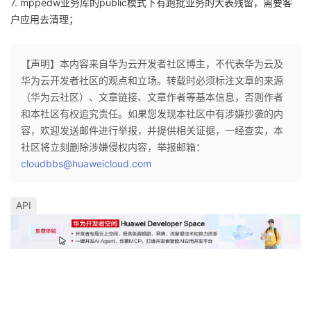
7. mppedw业务库的public模式下有跑批业务的大表残留，需要客
我
注
的
开
户应用去清理；
的
Programs
发
【声明】本内容来自华为云开发者社区博主，不代表华为云及
华为云开发者社区的观点和立场。转载时必须标注文章的来源
支
者
（华为云社区）、文章链接、文章作者等基本信息，否则作者
和本社区有权追究责任。如果您发现本社区中有涉嫌抄袭的内
持
学
容，欢迎发送邮件进行举报，并提供相关证据，一经查实，本
社区将立刻删除涉嫌侵权内容，举报邮箱：
我
堂
cloudbbs@huaweicloud.com
的
我
我
API
技
的
的
我
术
云
课
的
我
支
声
程
认
的
我