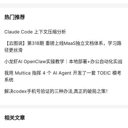
持
建
证
实
的
议
热门推荐
验
收
藏
Claude Code 上下文压缩分析
【云图说】第318期 重磅上线MaaS独立文档体系，学习路
径更丝滑
小龙虾AI OpenClaw实操教学｜本地部署+办公自动化实战
我用 Multica 指挥 4 个 AI Agent 开发了一套 TOEIC 模考
系统
解决codex手机号验证的三种办法,真正的破局之策！
相关文章