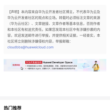
者
【声明】本内容来自华为云开发者社区博主，不代表华为云及
华为云开发者社区的观点和立场。转载时必须标注文章的来源
我
（华为云社区）、文章链接、文章作者等基本信息，否则作者
和本社区有权追究责任。如果您发现本社区中有涉嫌抄袭的内
的
我
容，欢迎发送邮件进行举报，并提供相关证据，一经查实，本
社区将立刻删除涉嫌侵权内容，举报邮箱：
博
的
我
cloudbbs@huaweicloud.com
客
论
的
我
坛
圈
的
我
子
直
的
我
我
播
活
的
我
动
关
的
热门推荐