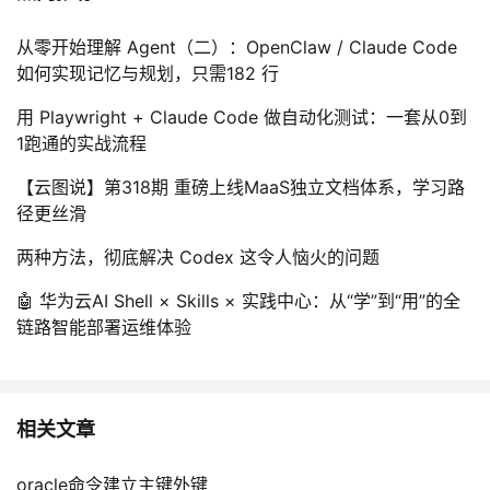
我
注
的
开
从零开始理解 Agent（二）：OpenClaw / Claude Code
如何实现记忆与规划，只需182 行
的
Programs
发
用 Playwright + Claude Code 做自动化测试：一套从0到
支
者
1跑通的实战流程
持
学
【云图说】第318期 重磅上线MaaS独立文档体系，学习路
径更丝滑
我
堂
两种方法，彻底解决 Codex 这令人恼火的问题
的
我
我
🤖 华为云AI Shell × Skills × 实践中心：从“学”到“用”的全
链路智能部署运维体验
技
的
的
我
术
云
课
的
我
相关文章
支
声
程
认
的
我
oracle命令建立主键外键