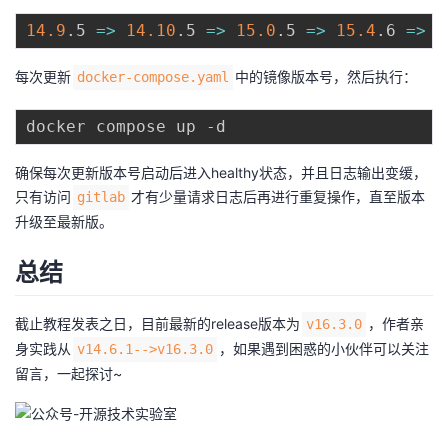
14.9
.5 
=
>
14.10
.5 
=
>
15.0
.5 
=
>
15.4
.6 
=
>
1
每次更新
中的镜像版本号，然后执行：
docker-compose.yaml
确保每次更新版本号启动后进入healthy状态，并且日志输出变缓，
只有访问
才有少量请求日志后再进行重复操作，直至版本
gitlab
升级至最新版。
总结
截止教程发表之日，目前最新的release版本为
，作者亲
v16.3.0
身实践从
，如果遇到困惑的小伙伴可以关注
v14.6.1-->v16.3.0
留言，一起探讨~