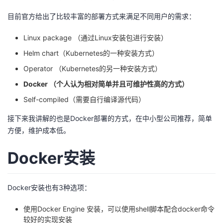
我
注
的
开
目前官方给出了比较丰富的部署方式来满足不同用户的需求：
的
Programs
发
Linux package （通过Linux安装包进行安装）
Helm chart（Kubernetes的一种安装方式）
支
者
Operator （Kubernetes的另一种安装方式）
持
Docker （个人认为相对简单并且可维护性高的方式）
学
Self-compiled（需要自行编译源代码）
我
堂
接下来我讲解的也是Docker部署的方式，在中小型公司推荐，简单
方便，维护成本低。
的
我
我
Docker安装
技
的
的
我
术
云
课
的
我
Docker安装也有3种选项：
支
声
程
认
的
我
使用Docker Engine 安装，可以使用shell脚本配合docker命令
较好的实现安装