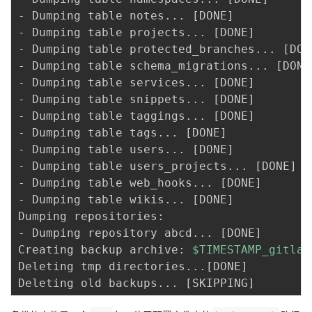
- Dumping table notes
..
. 
[
DONE
]
- Dumping table projects
..
. 
[
DONE
]
- Dumping table protected_branches
..
. 
[
DON
- Dumping table schema_migrations
..
. 
[
DONE
- Dumping table services
..
. 
[
DONE
]
- Dumping table snippets
..
. 
[
DONE
]
- Dumping table taggings
..
. 
[
DONE
]
- Dumping table tags
..
. 
[
DONE
]
- Dumping table users
..
. 
[
DONE
]
- Dumping table users_projects
..
. 
[
DONE
]
- Dumping table web_hooks
..
. 
[
DONE
]
- Dumping table wikis
..
. 
[
DONE
]
Dumping repositories:

- Dumping repository abcd
..
. 
[
DONE
]
Creating backup archive: 
$TIMESTAMP_gitlab
Deleting tmp directories
..
.
[
DONE
]
Deleting old backups
..
. 
[
SKIPPING
]