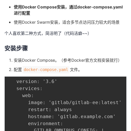
持
建
证
实
的
使用Docker Compose安装，通过docker-compose.yaml
进行配置
议
验
收
使用Docker Swarm安装，适合多节点访问压力较大的场景
藏
个人喜欢第二种方式，简洁明了（代码洁癖~~）
安装步骤
安装Docker Compose
。（参考Docker官方文档安装就行）
配置
文件。
docker-compose.yaml
   version: '3.6'

   services:

     web:

       image: 'gitlab/gitlab-ee:latest'

       restart: always

       hostname: 'gitlab.example.com'

       environment:

         GITLAB_OMNIBUS_CONFIG: |
