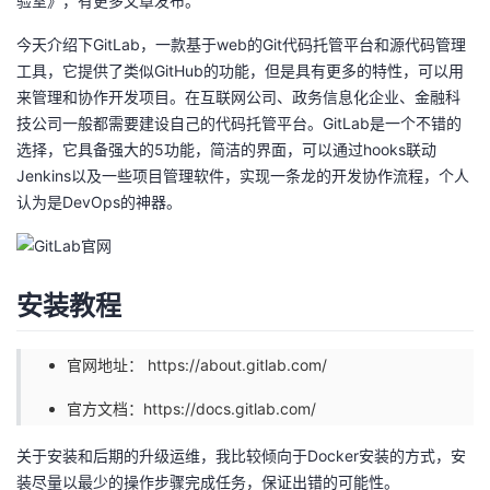
验室》
，有更多文章发布。
者
今天介绍下GitLab，一款基于web的Git代码托管平台和源代码管理
工具，它提供了类似GitHub的功能，但是具有更多的特性，可以用
我
来管理和协作开发项目。在互联网公司、政务信息化企业、金融科
技公司一般都需要建设自己的代码托管平台。GitLab是一个不错的
的
我
选择，它具备强大的5功能，简洁的界面，可以通过hooks联动
Jenkins以及一些项目管理软件，实现一条龙的开发协作流程，个人
博
的
我
认为是DevOps的神器。
客
论
的
我
安装教程
坛
圈
的
我
子
直
的
我
官网地址：
https://about.gitlab.com/
我
播
活
的
官方文档：
https://docs.gitlab.com/
关于安装和后期的升级运维，我比较倾向于Docker安装的方式，安
我
动
关
的
装尽量以最少的操作步骤完成任务，保证出错的可能性。