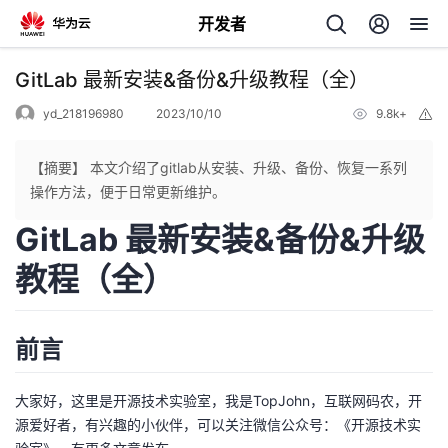
开发者
返
GitLab 最新安装&备份&升级教程（全）
回
yd_218196980
2023/10/10
9.8k+
举
报
【摘要】 本文介绍了gitlab从安装、升级、备份、恢复一系列
操作方法，便于日常更新维护。
GitLab 最新安装&备份&升级
个
教程（全）
我
人
的
主
前言
开
页
大家好，这里是
开源技术实验室
，我是TopJohn，互联网码农，开
源爱好者，有兴趣的小伙伴，可以关注微信公众号：
《开源技术实
发