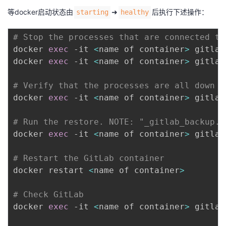
等docker启动状态由
➜
后执行下述操作：
starting
healthy
# Stop the processes that are connected to
docker 
exec
 -it 
<
name of container
>
 gitlab
docker 
exec
 -it 
<
name of container
>
 gitlab
# Verify that the processes are all down b
docker 
exec
 -it 
<
name of container
>
 gitlab
# Run the restore. NOTE: "_gitlab_backup.t
docker 
exec
 -it 
<
name of container
>
 gitlab
# Restart the GitLab container
docker restart 
<
name of container
>
# Check GitLab
docker 
exec
 -it 
<
name of container
>
 gitlab