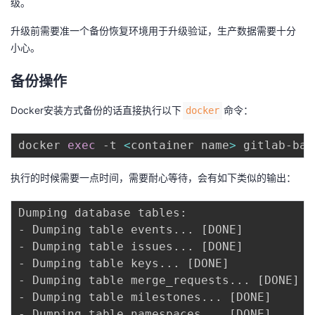
级。
升级前需要准一个备份恢复环境用于升级验证，生产数据需要十分
小心。
备份操作
Docker安装方式备份的话直接执行以下
命令：
docker
docker 
exec
 -t 
<
container name
>
执行的时候需要一点时间，需要耐心等待，会有如下类似的输出：
Dumping database tables:

- Dumping table events
..
. 
[
DONE
]
- Dumping table issues
..
. 
[
DONE
]
- Dumping table keys
..
. 
[
DONE
]
- Dumping table merge_requests
..
. 
[
DONE
]
- Dumping table milestones
..
. 
[
DONE
]
- Dumping table namespaces
..
. 
[
DONE
]