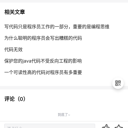
相关文章
写代码只是程序员工作的一部分，重要的是编程思维
为什么聪明的程序员会写出糟糕的代码
代码无效
保护您的java代码不受反向工程的影响
一个可读性高的代码对程序员有多重要
评论（
0
）
退
出
到底了~
登
录