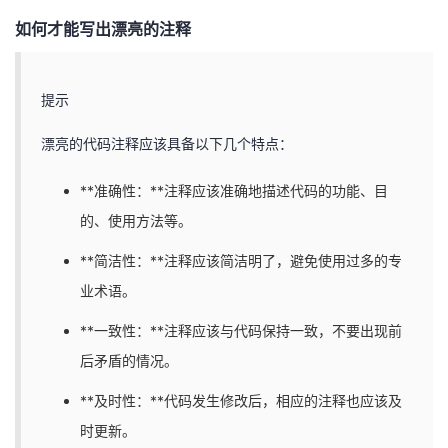
如何才能写出漂亮的注释
提示
漂亮的代码注释应该具备以下几个特点：
**准确性：**注释应该准确地描述代码的功能、目
的、使用方法等。
**简洁性：**注释应该简洁明了，避免使用过多的专
业术语。
**一致性：**注释应该与代码保持一致，不要出现前
后矛盾的情况。
**及时性：**代码发生修改后，相应的注释也应该及
时更新。