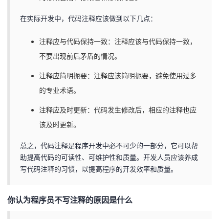
持
建
证
实
的
在实际开发中，代码注释应该做到以下几点：
议
验
收
注释应与代码保持一致：注释应该与代码保持一致，
藏
不要出现前后矛盾的情况。
注释应简明扼要：注释应该简明扼要，避免使用过多
的专业术语。
注释应及时更新：代码发生修改后，相应的注释也应
该及时更新。
总之，代码注释是程序开发中必不可少的一部分，它可以帮
助提高代码的可读性、可维护性和质量。开发人员应该养成
写代码注释的习惯，以提高程序的开发效率和质量。
你认为程序员不写注释的原因是什么