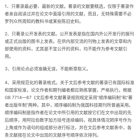
1、只著录最必要、最新的文献。著录的文献要精选，仅限于著录作
者亲自阅读过并在论文中直接引用的文献，而且，无特殊需要不必
罗列众所周知的教科书或某些陈旧史料。
2、只著录公开发表的文献。公开发表是指在国内外公开发行的报刊
或正式出版的图书上发表。在供内部交流的刊物上发表的文章和内
部使用的资料，尤其是不宜公开的资料，均不能作为参考文献引
用。
3、引用论点必须准确无误，不能断章取义。
4、采用规范化的著录格式。关于文后参考文献的著录已有国际标准
和国家标准，论文作者和期刊编者都应熟练掌握，严格执行。根据
GB 7714—87《文后参考文献著录规则规定采用“顺序编码制”和“著
者出版年制”两种。其中，顺序编码制为我国科技期刊所普遍采用。
顺序编码制是指作者在论文中所引用的文献按它们在文中出现的先
后顺序，用阿拉伯数字加方括号连续编码，视具体情况把序号作为
上角或作为语句的组成部分进行标注，并在文后参考文献表中，各
条文献按在论文中出现的文献序号顺序依次排列。