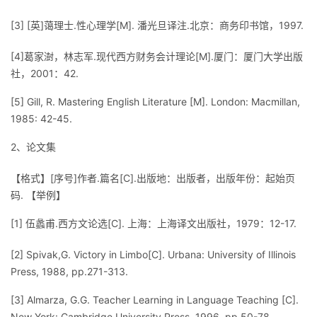
我
注
的
开
[3] [英]蔼理士.性心理学[M]. 潘光旦译注.北京：商务印书馆，1997.
的
Programs
发
[4]葛家澍，林志军.现代西方财务会计理论[M].厦门：厦门大学出版
社，2001：42.
支
者
[5] Gill, R. Mastering English Literature [M]. London: Macmillan,
持
1985: 42-45.
学
2、论文集
我
堂
【格式】[序号]作者.篇名[C].出版地：出版者，出版年份：起始页
的
我
我
码. 【举例】
技
的
[1] 伍蠡甫.西方文论选[C]. 上海：上海译文出版社，1979：12-17.
的
我
[2] Spivak,G. Victory in Limbo[C]. Urbana: University of Illinois
术
云
课
的
我
Press, 1988, pp.271-313.
支
声
程
认
的
我
[3] Almarza, G.G. Teacher Learning in Language Teaching [C].
New York: Cambridge University Press. 1996. pp.50-78.