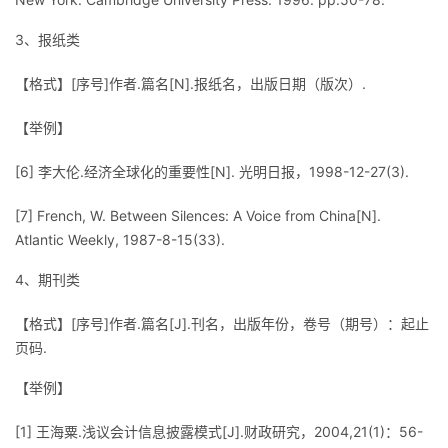
持
建
证
实
的
3、报纸类
议
验
收
【格式】[序号]作者.篇名[N].报纸名，出版日期（版次）.
藏
【举例】
[6] 李大伦.经济全球化的重要性[N]. 光明日报，1998-12-27(3).
[7] French, W. Between Silences: A Voice from China[N].
Atlantic Weekly, 1987-8-15(33).
4、期刊类
【格式】[序号]作者.篇名[J].刊名，出版年份，卷号（期号）：起止
页码.
【举例】
[1] 王海粟.浅议会计信息披露模式[J].财政研究，2004,21(1)：56-