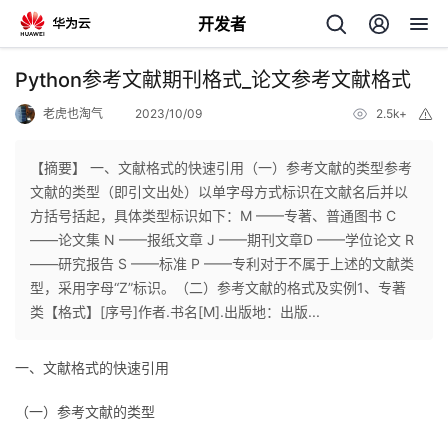
开发者
返
Python参考文献期刊格式_论文参考文献格式
回
老虎也淘气
2023/10/09
2.5k+
举
报
【摘要】 一、文献格式的快速引用（一）参考文献的类型参考
文献的类型（即引文出处）以单字母方式标识在文献名后并以
方括号括起，具体类型标识如下：M ——专著、普通图书 C
个
——论文集 N ——报纸文章 J ——期刊文章D ——学位论文 R
——研究报告 S ——标准 P ——专利对于不属于上述的文献类
我
人
型，采用字母“Z”标识。（二）参考文献的格式及实例1、专著
类【格式】[序号]作者.书名[M].出版地：出版...
的
主
一、文献格式的快速引用
开
页
（一）参考文献的类型
发