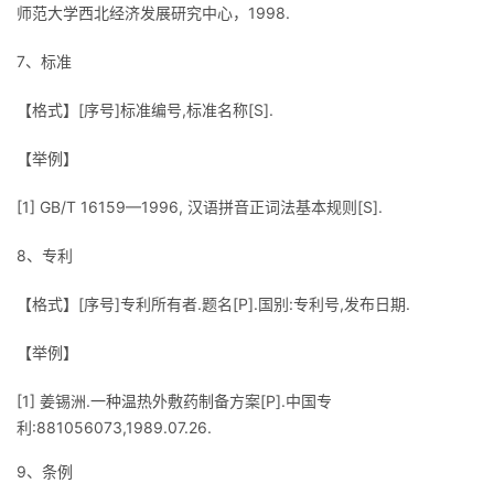
师范大学西北经济发展研究中心，1998.
7、标准
【格式】[序号]标准编号,标准名称[S].
【举例】
[1] GB/T 16159—1996, 汉语拼音正词法基本规则[S].
8、专利
【格式】[序号]专利所有者.题名[P].国别:专利号,发布日期.
【举例】
[1] 姜锡洲.一种温热外敷药制备方案[P].中国专
利:881056073,1989.07.26.
9、条例