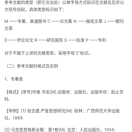
参考文献的类型（即引文出处）以单字母方式标识在文献名后并以
方括号括起，具体类型标识如下：
者
M ——专著、普通图书 C ——论文集 N ——报纸文章 J ——期刊
我
文章
的
我
D ——学位论文 R ——研究报告 S ——标准 P ——专利
对于不属于上述的文献类型，采用字母“Z”标识。
博
的
我
（二）参考文献的格式及实例
客
论
的
我
1、专著类
坛
圈
的
我
【格式】[序号]作者.书名[M].出版地：出版社，出版年份：起止页
子
直
的
我
码.
我
播
活
的
【举例】[1] 张志建.严复思想研究[M]. 桂林：广西师范大学出版
社，1989.
我
动
关
的
[2] 马克思恩格斯全集：第1卷[M]. 北京：人民出版社，1956.