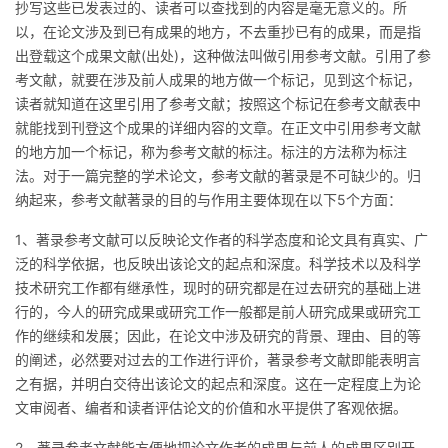
抄写这些已发表过的、读者可以查找到的内容是毫无意义的。所
以，在论文涉及到已有成果的地方，不去重抄已有的成果，而是指
出登载这个成果文献(出处)，这种做法叫做引用参考文献。引用了参
考文献，就要在涉及前人成果的地方做一个标记，见到这个标记，
读者就知道在这里引用了参考文献；按照这个标记在参考文献表中
就能找到刊登这个成果的详细内容的文章。在正文中引用参考文献
的地方加一个标记，称为参考文献的标注。标注的方法称为标注
法。对于一篇完整的学术论文，参考文献的著录是不可缺少的。归
纳起来，参考文献著录的目的与作用主要体现在以下5个方面：
1、著录参考文献可以反映论文作者的科学态度和论文具有真实、广
泛的科学依据，也反映出该论文的起点和深度。科学技术以及科学
技术研究工作都有继承性，现时的研究都是在过去研究的基础上进
行的，今人的研究成果或研究工作一般都是前人研究成果或研究工
作的继续和发展；因此，在论文中涉及研究的背景、理由、目的等
的阐述，必然要对过去的工作进行评价，著录参考文献即能表明言
之有据，并明白交待出该论文的起点和深度。这在一定程度上为论
文审阅者、编者和读者评估论文的价值和水平提供了客观依据。
2、著录参考文献能方便地把论文作者的成果与前人的成果区别开