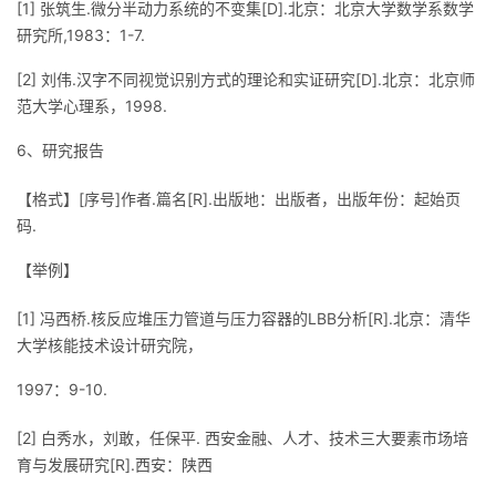
[1] 张筑生.微分半动力系统的不变集[D].北京：北京大学数学系数学
研究所,1983：1-7.
[2] 刘伟.汉字不同视觉识别方式的理论和实证研究[D].北京：北京师
范大学心理系，1998.
6、研究报告
【格式】[序号]作者.篇名[R].出版地：出版者，出版年份：起始页
码.
【举例】
[1] 冯西桥.核反应堆压力管道与压力容器的LBB分析[R].北京：清华
大学核能技术设计研究院，
1997：9-10.
[2] 白秀水，刘敢，任保平. 西安金融、人才、技术三大要素市场培
育与发展研究[R].西安：陕西