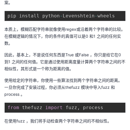
案。
我
注
的
开
pip install python
-
Levenshtein
-
的
Programs
发
本质上，模糊匹配字符串就像使用regex或沿着两个字符串的比较。
支
者
在模糊逻辑的情况下，你的条件的真值可以是0 和1 之间的任何实
数。
持
学
因此，基本上，不是说任何东西是True 或False ，你只是给它在0
到1 之间的任何值。它是通过使用距离度量计算两个字符串之间的不
我
堂
相似性，其形式是一个称为距离的值。
的
我
我
使用给定的字符串，你使用一些算法找到两个字符串之间的距离。
一旦你完成了安装过程，你必须从thefuzz 模块中导入fuzz 和
技
的
的
我
process 。
术
云
课
的
我
from
 thefuzz 
import
 fuzz
,
支
声
程
认
的
我
在使用fuzz ，我们将手动检查两个字符串之间的不相似性。