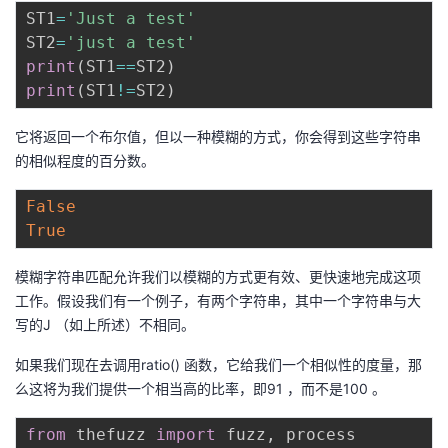
持
建
证
实
的
ST1
=
'Just a test'
ST2
=
'just a test'
议
验
收
print
(
ST1
==
ST2
)
print
(
ST1
!=
ST2
)
藏
它将返回一个布尔值，但以一种模糊的方式，你会得到这些字符串
的相似程度的百分数。
False
True
模糊字符串匹配允许我们以模糊的方式更有效、更快速地完成这项
工作。假设我们有一个例子，有两个字符串，其中一个字符串与大
写的J （如上所述）不相同。
如果我们现在去调用ratio() 函数，它给我们一个相似性的度量，那
么这将为我们提供一个相当高的比率，即91 ，而不是100 。
from
 thefuzz 
import
 fuzz
,