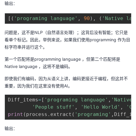
输出：
[
(
'programing language'
,
90
)
,
(
'Native lan
问题是，这不是NLP（自然语言处理）；这背后没有智能；它只是
看单个标记。因此，举例来说，如果我们使用programming 作为目
标字符串并运行这个。
第一个匹配将是programming language ，但第二个匹配将是
Native language ，这将不是编码。
即使我们有编码，因为从语义上讲，编码更接近于编程，但这并不
重要，因为我们在这里没有使用AI。
Diff_items
=
[
'programing language'
,
'Native 
'People stuff'
,
'Hello World'
,
'Co
print
(
process
.
extract
(
'programing'
,
Diff_it
输出：