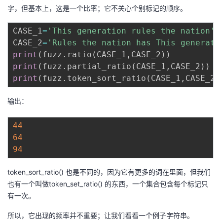
字，但基本上，这是一个比率；它不关心个别标记的顺序。
CASE_1
=
'This generation rules the nation'
CASE_2
=
'Rules the nation has This generati
print
(
fuzz
.
ratio
(
CASE_1
,
CASE_2
)
)
print
(
fuzz
.
partial_ratio
(
CASE_1
,
CASE_2
)
)
print
(
fuzz
.
token_sort_ratio
(
CASE_1
,
CASE_2
)
输出：
44
64
94
token_sort_ratio() 也是不同的，因为它有更多的词在里面，但我们
也有一个叫做token_set_ratio() 的东西，一个集合包含每个标记只
有一次。
所以，它出现的频率并不重要；让我们看看一个例子字符串。