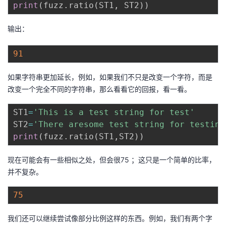
print
(
fuzz
.
ratio
(
ST1
,
 ST2
)
)
输出：
91
如果字符串更加延长，例如，如果我们不只是改变一个字符，而是
改变一个完全不同的字符串，那么看看它的回报，看一看。
ST1
=
'This is a test string for test'
ST2
=
'There aresome test string for testing
print
(
fuzz
.
ratio
(
ST1
,
ST2
)
)
现在可能会有一些相似之处，但会很75 ；这只是一个简单的比率，
并不复杂。
75
我们还可以继续尝试像部分比例这样的东西。例如，我们有两个字