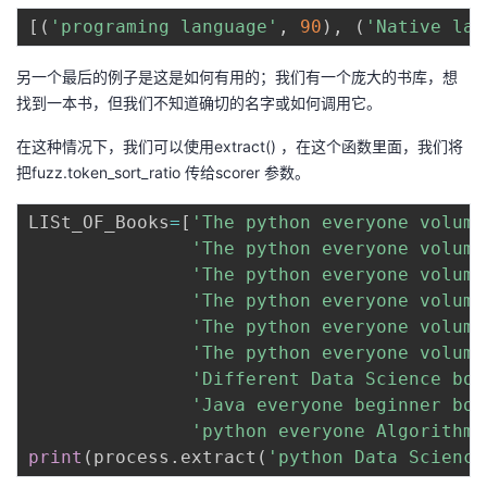
[
(
'programing language'
,
90
)
,
(
'Native lan
另一个最后的例子是这是如何有用的；我们有一个庞大的书库，想
找到一本书，但我们不知道确切的名字或如何调用它。
在这种情况下，我们可以使用extract() ，在这个函数里面，我们将
把fuzz.token_sort_ratio 传给scorer 参数。
LISt_OF_Books
=
[
'The python everyone volume
'The python everyone volume
'The python everyone volume
'The python everyone volume
'The python everyone volume
'The python everyone volume
'Different Data Science boo
'Java everyone beginner boo
'python everyone Algorithms
print
(
process
.
extract
(
'python Data Science