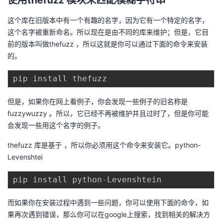
使用thefuzz 模块来匹配模糊字符串
者
这个库在旧版本中有一个有趣的名字，因为它有一个特定的名字，
这个名字被重新命名。所以现在是由不同的库来维护；但是，它目
我
前的版本叫做thefuzz ，所以这就是你可以通过下面的命令来安装
的。
的
我
博
的
我
但是，如果你在网上看例子，你会发现一些例子的旧名称是
客
论
的
我
fuzzywuzzy 。所以，它已经不再被维护并且过时了，但是你可能
会发现一些用这个名字的例子。
坛
圈
的
我
thefuzz 库是基于 ，所以你必须用这个命令来安装它。python-
Levenshtei
子
直
的
我
pip install python
-
我
播
活
的
而如果你在安装过程中遇到一些问题，你可以使用下面的命令，如
我
动
关
的
果再次遇到错误，那么你可以在google上搜索，找到相关的解决方