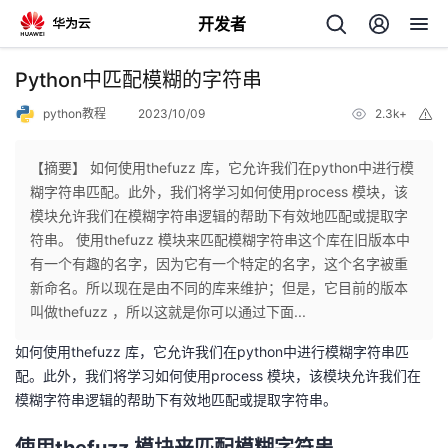
开发者
返
Python中匹配模糊的字符串
回
python教程
2023/10/09
2.3k+
举
报
【摘要】 如何使用thefuzz 库，它允许我们在python中进行模
糊字符串匹配。此外，我们将学习如何使用process 模块，该
模块允许我们在模糊字符串逻辑的帮助下有效地匹配或提取字
个
符串。 使用thefuzz 模块来匹配模糊字符串这个库在旧版本中
有一个有趣的名字，因为它有一个特定的名字，这个名字被重
我
人
新命名。所以现在是由不同的库来维护；但是，它目前的版本
叫做thefuzz ，所以这就是你可以通过下面...
的
主
如何使用thefuzz 库，它允许我们在python中进行模糊字符串匹
配。此外，我们将学习如何使用process 模块，该模块允许我们在
开
页
模糊字符串逻辑的帮助下有效地匹配或提取字符串。
发