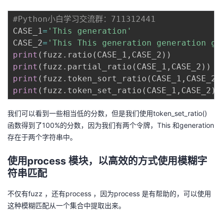
#Python小白学习交流群：711312441
CASE_1
=
'This generation'
CASE_2
=
'This This generation generation ge
print
(
fuzz
.
ratio
(
CASE_1
,
CASE_2
)
)
print
(
fuzz
.
partial_ratio
(
CASE_1
,
CASE_2
)
)
print
(
fuzz
.
token_sort_ratio
(
CASE_1
,
CASE_2
)
print
(
fuzz
.
token_set_ratio
(
CASE_1
,
CASE_2
)
)
我们可以看到一些相当低的分数，但是我们使用token_set_ratio()
函数得到了100%的分数，因为我们有两个令牌，This 和generation
存在于两个字符串中。
使用process 模块，以高效的方式使用模糊字
符串匹配
不仅有fuzz ，还有process ，因为process 是有帮助的，可以使用
这种模糊匹配从一个集合中提取出来。