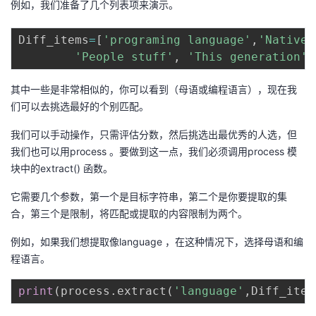
例如，我们准备了几个列表项来演示。
Diff_items
=
[
'programing language'
,
'Native 
'People stuff'
,
'This generation'
,
其中一些是非常相似的，你可以看到（母语或编程语言），现在我
们可以去挑选最好的个别匹配。
我们可以手动操作，只需评估分数，然后挑选出最优秀的人选，但
我们也可以用process 。要做到这一点，我们必须调用process 模
块中的extract() 函数。
它需要几个参数，第一个是目标字符串，第二个是你要提取的集
合，第三个是限制，将匹配或提取的内容限制为两个。
例如，如果我们想提取像language ，在这种情况下，选择母语和编
程语言。
print
(
process
.
extract
(
'language'
,
Diff_item