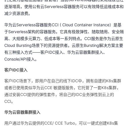
持
建
证
实
的
逐渐增高，使用公有云Serverless容器服务可以有效降低运维成本和
减少资源浪费。
议
验
收
华为云Serverless容器服务CCI ( Cloud Container Instance）是基
藏
于Serverless架构的容器服务。它具有极致弹性、随取随用、安全隔
离、大规模多元算力、低成本等一系列特点。CCI服务是作为云原生
Cloud Bursting场景下的资源提供者。云原生Bursting解决方案主要
有三种接入方式——客户IDC接入、华为云容器集群接入、
Console/API接入。
客户IDC接入
客户IDC场景下，即用户在自己的线下IDC中，拥有自建的K8s集群
或者已使用类似华为云CCE 敏捷版服务，它托管了一套K8s集群，
通过安装CCI提供的弹性套件，将自己的IDC业务弹性到云上的
CCI。
华为云容器集群接入
用户通过华为云提供的CCE/ CCE Turbo，可以一键式创建K8s集