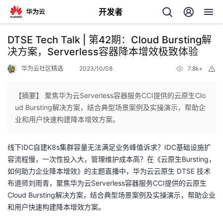
开发者
返
DTSE Tech Talk | 第42期：Cloud Bursting解
回
决方案，Serverless容器降本增效极致体验
华为云社区精选
2023/10/08
7.8k+
举
报
【摘要】 聚焦华为云Serverless容器服务CCI提供的云原生Clo
ud Bursting解决方案，结合典型场景案例及实操演示，帮助企
个
业和用户快速构建降本增效方案。
我
人
线下IDC自建K8s集群容量无法满足业务峰值诉求？IDC基础设施扩
容流程慢，一次性投入大，管理维护成本高？在《云原生Bursting，
的
主
如何助力企业降本增效》的主题直播中，华为云云原生 DTSE 技术
布道师刘雨青，聚焦华为云Serverless容器服务CCI提供的云原生
开
页
Cloud Bursting解决方案，结合典型场景案例及实操演示，帮助企业
和用户快速构建降本增效方案。
发