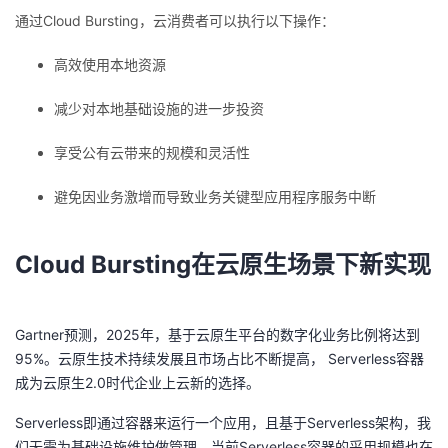
我
注
的
通过Cloud Bursting，云消费者可以执行以下操作：
开
高效使用本地资源
的
Programs
发
减少对本地基础设施的进一步投资
支
者
享受公有云带来的规模和灵活性
持
学
避免因业务激增而导致业务关键型应用程序服务中断
我
堂
Cloud Bursting在云原生场景下新实现
的
我
我
技
的
的
我
Gartner预测，2025年，基于云原生平台的数字化业务比例将达到
95%。
云原生技术持续发展且市场占比不断提高， Serverless容器
术
云
课
的
我
成为云原生2.0时代企业上云新的选择。
支
声
程
认
的
我
Serverless即通过容器来运行一个应用，且基于Serverless架构，我
们无需为基础设施维护做管理，当前Serverless容器的采用规模也在