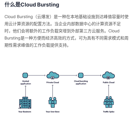
什么是Cloud Bursting
者
Cloud Bursting（云爆发）是一种在本地基础设施到达峰值容量时使
用云计算资源的配置方法。当企业内部数据中心的计算资源不足
我
时，他们会将额外的工作负载突增到外部第三方云服务。Cloud
Bursting是一种方便而经济高效的方式，可为具有不同需求模式和周
的
我
期性需求峰值的工作负载提供支持。
博
的
我
客
论
的
我
坛
圈
的
我
子
直
的
我
我
播
活
的
我
动
关
的