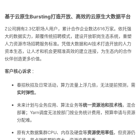
基于云原生Bursting
打造开放、高效的云原生大数据平台
Z公司拥有2.3亿职场人用户，累计合作企业数达616万家。依托强
大的数据实力，颠覆传统招聘模式，建设开放职岗生态系统，重塑
人力资源市场招聘服务标准。凭借大数据和AI技术打造开放的人力
资本生态，让人才和机会更精准高效的建立连接，为生态内的合作
伙伴创造更多价值。
客户核心诉求
：
春招秋招及日常活动，算力流量上浮几倍，无法提前预测，需
实时弹性
。
未来计划与业务应用、算法业务等
统一资源池和技术栈
，混合
部署；Yarn调度无法按部门按业务统计费用，预算申请与资源
分配难。
原有大数据集群CPU、内存及硬盘等
资源使用率低
，但资源仍
不足，节点弹性颗粒度大，资源浪费严重。