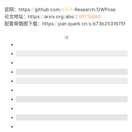
议
注
验
收
官网：https
:
/
/
github
.
com
/
IDEA
-
Research
/
DWPose
论文地址：https
:
/
/
arxiv
.
org
/
abs
/
2307.15880
藏
配套骨骼图下载：https
:
/
/
pan
.
quark
.
cn
/
s
/
b73b2531675f