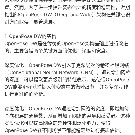
它能够从图像或视频中准确地检测并估计人体的关键点位
置。然而，为了进一步提升姿态估计的精度和稳定性，近期
的
Programs
发
者
推出的OpenPose DW（Deep and Wide）架构在关键点识
别方面取得了显著进展。
支
者
我
1. OpenPose DW的架构
持
学
的
我
OpenPose DW是在传统的OpenPose架构基础上进行改进
的，主要包括两个关键方面的优化：深度和宽度。
我
堂
博
的
我
深度优化：OpenPose DW引入了更深层次的卷积神经网络
的
我
客
论
的
我
我
（Convolutional Neural Network, CNN），通过增加网络
的深度，可以提取更高级别的特征表示。这使得OpenPose
技
的
坛
圈
的
我
的
我
DW能够更好地捕捉人体姿态中的微妙细节，并对复杂动作
进行更准确的分析。
术
云
子
直
的
我
课
的
我
宽度优化：OpenPose DW通过增加网络的宽度，即增加每
支
声
播
活
的
程
认
的
我
个卷积层的通道数，从而增加了网络的容量和感受野。这种
宽度优化可以提高网络的鲁棒性和泛化能力，使得
持
建
动
关
证
实
的
OpenPose DW在不同场景下都能稳定地进行姿态估计。