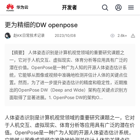
开发者
返
更为精细的DW openpose
回
赵KK日常技术记录
2023/10/08
2.6k+
举
报
【摘要】 人体姿态识别是计算机视觉领域的重要研究课题之
一，它对于人机交互、虚拟现实、体育分析等应用具有广泛的
潜在价值。OpenPose是一种广为人知的开源人体姿态估计系
个
统，它能够从图像或视频中准确地检测并估计人体的关键点位
置。然而，为了进一步提升姿态估计的精度和稳定性，近期推
我
人
出的OpenPose DW（Deep and Wide）架构在关键点识别方
面取得了显著进展。1. OpenPose DW的架构O...
我
的
主
人体姿态识别是计算机视觉领域的重要研究课题之一，它对
我
的
开
页
于人机交互、虚拟现实、体育分析等应用具有广泛的潜在价
值。OpenPose是一种广为人知的开源人体姿态估计系统，
我
的
开
发