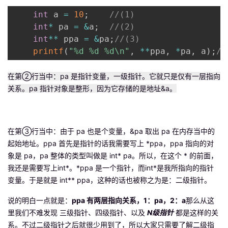
int
 a 
=
10
;
//(1)
者
int
*
 pa 
=
&
a
;
//(2)
int
*
*
 ppa 
=
&
pa
;
//(3)
我
printf
(
"%d %d %d\n"
,
*
*
ppa
,
*
pa
,
 a
)
;
//
的
我
在第②行当中：pa 是指针变量，一级指针。它就只是仅有一层指向
关系。pa 指针对象是整形，因为它存储的是地址&a。
博
的
我
客
论
的
我
在第③行当中：由于 pa 也是个变量，&pa 取出 pa 在内存当中的
坛
圈
的
我
起始地址。ppa 首先是指针的话我需要写上 *ppa，ppa 指向的对
象是 pa，pa 整体的类型叫做是 int* pa。所以，在这个 * 的前面，
子
直
的
我
我还是需要写上int*。*ppa 是一个指针，而int*是我所指向的指针
变量。于是就是 int** ppa，这种的话也被称之为是：二级指针。
我
播
活
的
说的明白一点就是：
ppa 有两层指向关系，1：pa，2：a
那么从这
里我们不难发现 三级指针、四级指针、以及
N级指针
都是这样的关
我
动
关
的
系。不过二级指针之后就很少用到了，所以大家只需要了解二级指