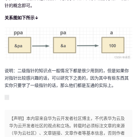
针的概念即可。
我
注
的
开
关系图如下所示↓
的
Programs
发
支
者
持
学
我
堂
说明：二级指针的知识点一般情况下都是很少用到的，但是如果你
对指针比较感兴趣的话，可以研究下之类的，因为其中有些东西其
的
我
我
实你只要学了一级指针的话，那么他们都是互通的实际上。
技
的
的
我
术
云
课
的
我
【声明】本内容来自华为云开发者社区博主，不代表华为云及
支
声
华为云开发者社区的观点和立场。转载时必须标注文章的来源
程
认
的
我
（华为云社区）、文章链接、文章作者等基本信息，否则作者