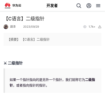
开发者
返
【C语言】二级指针
回
謓泽
2023/09/29
1.7k+
举
报
【摘要】 【C语言】二级指针
个
⚔ 二级指针
我
人
的
主
如果一个指针指向的是另外一个指针，我们就称它为
二级指
针
，或者指向指针的指针。
开
页
发