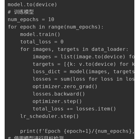
model.to(device)

# 训练模型

num_epochs = 10

for epoch in range(num_epochs):

    model.train()

    total_loss = 0

    for images, targets in data_loader:

        images = list(image.to(device) for 
        targets = [{k: v.to(device) for k,
        loss_dict = model(images, targets)

        losses = sum(loss for loss in loss_
        optimizer.zero_grad()

        losses.backward()

        optimizer.step()

        total_loss += losses.item()

    lr_scheduler.step()

    print(f'Epoch {epoch+1}/{num_epochs}, 
# 使用模型进行目标检测
