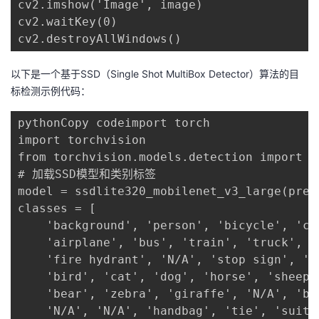
cv2.imshow('Image', image)

cv2.waitKey(0)

cv2.destroyAllWindows()
以下是一个基于SSD（Single Shot MultiBox Detector）算法的目
标检测示例代码：
pythonCopy codeimport torch

import torchvision

from torchvision.models.detection import s
# 加载SSD模型和类别标签

model = ssdlite320_mobilenet_v3_large(pretr
classes = [

    'background', 'person', 'bicycle', 'car
    'airplane', 'bus', 'train', 'truck', '
    'fire hydrant', 'N/A', 'stop sign', 'p
    'bird', 'cat', 'dog', 'horse', 'sheep'
    'bear', 'zebra', 'giraffe', 'N/A', 'ba
    'N/A', 'N/A', 'handbag', 'tie', 'suitc