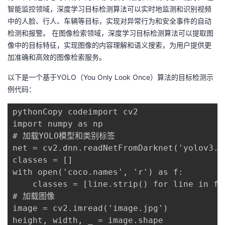
智能监控领域，深度学习目标检测算法可以实时地监测和识别视频
中的人脸、行人、车辆等目标，实现对异常行为和安全事件的自动
检测和报警。 在图像检索领域，深度学习目标检测算法可以提取图
像中的目标特征，实现图像的内容理解和语义搜索，为用户提供更
加准确和高效的图像检索服务。
以下是一个基于YOLO（You Only Look Once）算法的目标检测示
例代码：
pythonCopy codeimport cv2

import numpy as np

# 加载YOLO模型和类别标签

net = cv2.dnn.readNetFromDarknet('yolov3.c
classes = []

with open('coco.names', 'r') as f:

    classes = [line.strip() for line in f.r
# 加载图像

image = cv2.imread('image.jpg')

height, width, _ = image.shape
