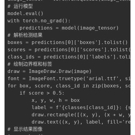
# 运行模型

model.eval()

with torch.no_grad():

    predictions = model(image_tensor)

# 解析检测结果

boxes = predictions[0]['boxes'].tolist()

scores = predictions[0]['scores'].tolist()

class_ids = predictions[0]['labels'].tolist
# 绘制边界框和标签

draw = ImageDraw.Draw(image)

font = ImageFont.truetype('arial.ttf', size
for box, score, class_id in zip(boxes, scor
    if score > 0.5:

        x, y, w, h = box

        label = f'{classes[class_id]}: {sco
        draw.rectangle([(x, y), (x + w, y 
        draw.text((x, y), label, fill='red'
# 显示结果图像
