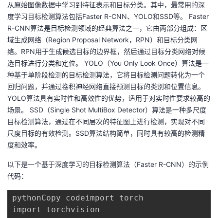
从原始图像数据中学习到特征表示和目标分类。其中，最常用的深
议
注
验
收
度学习目标检测算法包括Faster R-CNN、YOLO和SSD等。 Faster
R-CNN算法是目标检测领域的经典算法之一，它由两部分组成：区
藏
域生成网络（Region Proposal Network，RPN）和目标分类网
络。RPN用于生成候选目标的边界框，然后通过目标分类网络对候
选目标进行分类和定位。 YOLO（You Only Look Once）算法是一
种基于单阶段检测的目标检测算法，它将目标检测问题转化为一个
回归问题，并通过卷积神经网络直接预测目标的类别和位置信息。
YOLO算法具有实时性和高效性的优势，适用于对实时性要求较高的
场景。 SSD（Single Shot MultiBox Detector）算法是一种多尺度
目标检测算法，通过在不同层次的特征图上进行检测，实现对不同
尺度目标的有效检测。SSD算法结构简单，同时具有较高的检测精
度和效率。
以下是一个基于深度学习的目标检测算法（Faster R-CNN）的示例
代码：
pythonCopy codeimport torch

import torchvision
