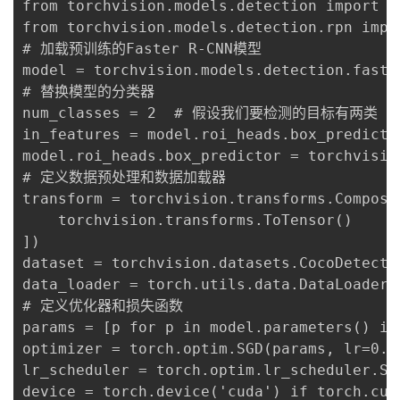
from torchvision.models.detection import Fa
from torchvision.models.detection.rpn impor
# 加载预训练的Faster R-CNN模型

model = torchvision.models.detection.faste
# 替换模型的分类器

num_classes = 2  # 假设我们要检测的目标有两类

in_features = model.roi_heads.box_predicto
model.roi_heads.box_predictor = torchvisio
# 定义数据预处理和数据加载器

transform = torchvision.transforms.Compose(
    torchvision.transforms.ToTensor()

])

dataset = torchvision.datasets.CocoDetecti
data_loader = torch.utils.data.DataLoader(
# 定义优化器和损失函数

params = [p for p in model.parameters() if 
optimizer = torch.optim.SGD(params, lr=0.0
lr_scheduler = torch.optim.lr_scheduler.St
device = torch.device('cuda') if torch.cud