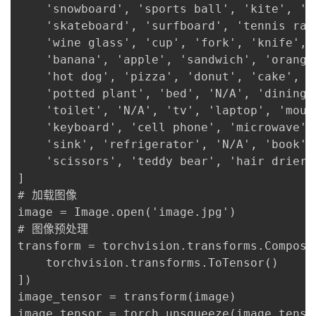
    'snowboard', 'sports ball', 'kite', 'b
    'skateboard', 'surfboard', 'tennis rac
    'wine glass', 'cup', 'fork', 'knife', '
    'banana', 'apple', 'sandwich', 'orange
    'hot dog', 'pizza', 'donut', 'cake', 'c
    'potted plant', 'bed', 'N/A', 'dining 
    'toilet', 'N/A', 'tv', 'laptop', 'mouse
    'keyboard', 'cell phone', 'microwave',
    'sink', 'refrigerator', 'N/A', 'book', 
    'scissors', 'teddy bear', 'hair drier',
]

# 加载图像

image = Image.open('image.jpg')

# 图像预处理

transform = torchvision.transforms.Compose(
    torchvision.transforms.ToTensor()

])

image_tensor = transform(image)

image_tensor = torch.unsqueeze(image_tensor