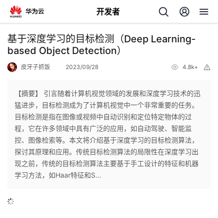
开发者
返
基于深度学习的目标检测（Deep Learning-
回
based Object Detection）
皮牙子抓饭
2023/09/28
4.8k+
举
报
【摘要】 引言随着计算机视觉领域的发展和深度学习技术的迅
猛进步，目标检测成为了计算机视觉中一个非常重要的任务。
个
目标检测是指在图像或视频中自动识别和定位特定物体的过
程，它在许多领域中具有广泛的应用，如自动驾驶、智能监
我
人
控、图像检索等。本文将介绍基于深度学习的目标检测算法，
探讨其原理和应用。传统目标检测算法的局限性在深度学习出
我
的
主
现之前，传统的目标检测算法主要基于手工设计的特征和机器
学习方法，如Haar特征和S...
我
的
开
页
我
的
开
发