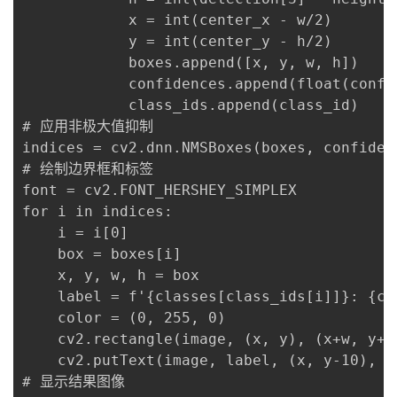
            x = int(center_x - w/2)

            y = int(center_y - h/2)

            boxes.append([x, y, w, h])

            confidences.append(float(confid
            class_ids.append(class_id)

# 应用非极大值抑制

indices = cv2.dnn.NMSBoxes(boxes, confidenc
# 绘制边界框和标签

font = cv2.FONT_HERSHEY_SIMPLEX

for i in indices:

    i = i[0]

    box = boxes[i]

    x, y, w, h = box

    label = f'{classes[class_ids[i]]}: {con
    color = (0, 255, 0)

    cv2.rectangle(image, (x, y), (x+w, y+h)
    cv2.putText(image, label, (x, y-10), f
# 显示结果图像
