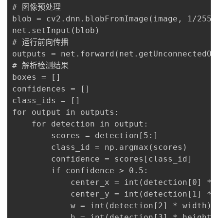
# 图像预处理

blob = cv2.dnn.blobFromImage(image, 1/255.
net.setInput(blob)

# 运行前向传播

outputs = net.forward(net.getUnconnectedOut
# 解析检测结果

boxes = []

confidences = []

class_ids = []

for output in outputs:

    for detection in output:

        scores = detection[5:]

        class_id = np.argmax(scores)

        confidence = scores[class_id]

        if confidence > 0.5:

            center_x = int(detection[0] * w
            center_y = int(detection[1] * h
            w = int(detection[2] * width)

            h = int(detection[3] * height)
