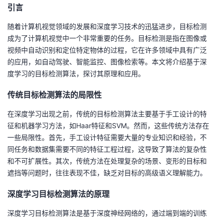
引言
的
Programs
发
者
随着计算机视觉领域的发展和深度学习技术的迅猛进步，目标检测
成为了计算机视觉中一个非常重要的任务。目标检测是指在图像或
支
者
我
视频中自动识别和定位特定物体的过程，它在许多领域中具有广泛
的应用，如自动驾驶、智能监控、图像检索等。本文将介绍基于深
持
学
的
我
度学习的目标检测算法，探讨其原理和应用。
我
堂
博
的
我
传统目标检测算法的局限性
的
我
客
论
的
我
我
在深度学习出现之前，传统的目标检测算法主要基于手工设计的特
征和机器学习方法，如Haar特征和SVM。然而，这些传统方法存在
技
的
坛
圈
的
我
的
我
一些局限性。首先，手工设计特征需要大量的专业知识和经验，不
同任务和数据集需要不同的特征工程过程，这导致了算法的复杂性
术
云
子
直
的
我
课
的
我
和不可扩展性。其次，传统方法在处理复杂的场景、变形的目标和
遮挡等问题时，往往表现不佳，缺乏对目标的高级语义理解能力。
支
声
播
活
的
程
认
的
我
深度学习目标检测算法的原理
持
建
动
关
证
实
的
深度学习目标检测算法是基于深度神经网络的，通过端到端的训练