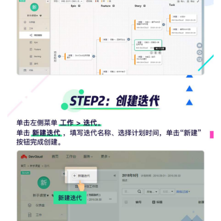
持
建
证
实
的
议
验
收
藏