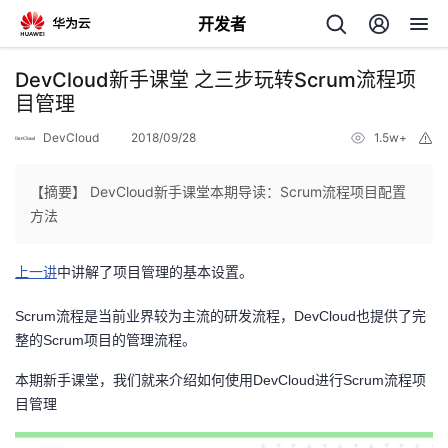
开发者
返
DevCloud新手课堂 之三步玩转Scrum流程项
回
目管理
DevCloud
2018/09/28
1.5w+
举
报
【摘要】 DevCloud新手课堂本期导读：Scrum流程项目配置
方法
个
上一讲
中讲解了项目管理的基本设置。
我
人
Scrum流程是当前业界较为主流的研发流程，DevCloud也提供了完
的
主
整的Scrum项目的管理流程。
本期新手课堂，我们就来介绍如何使用DevCloud进行Scrum流程项
开
页
目管理
发