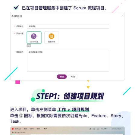
我
注
的
开
的
Programs
发
支
者
持
学
我
堂
的
我
我
技
的
的
我
术
云
课
的
我
支
声
程
认
的
我