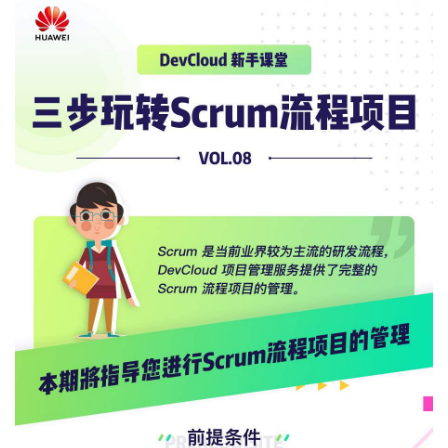
者
我
的
我
博
的
我
客
论
的
我
坛
圈
的
我
子
直
的
我
我
播
活
的
我
动
关
的