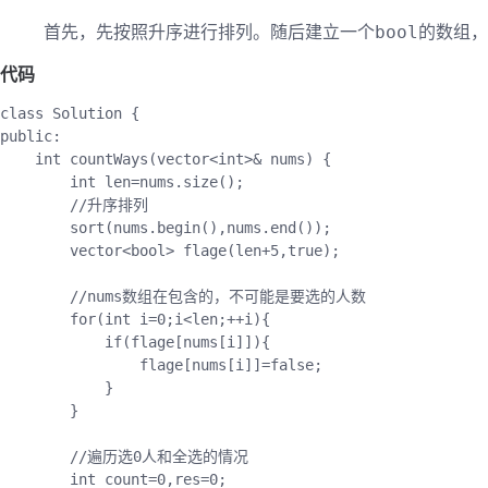
首先，先按照升序进行排列。随后建立一个
的数组，
bool
代码
class
Solution
{
public
:
    int 
countWays
(
vector
<
int
>
&
 nums
)
{
        int len
=
nums
.
size
(
)
;
//升序排列
sort
(
nums
.
begin
(
)
,
nums
.
end
(
)
)
;
        vector
<
bool
>
flage
(
len
+
5
,
true
)
;
//nums数组在包含的，不可能是要选的人数
for
(
int i
=
0
;
i
<
len
;
++
i
)
{
if
(
flage
[
nums
[
i
]
]
)
{
                flage
[
nums
[
i
]
]
=
false
;
}
}
//遍历选0人和全选的情况
        int count
=
0
,
res
=
0
;