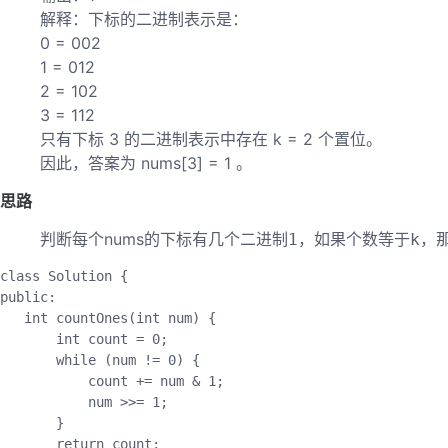
解释：下标的二进制表示是：
0 = 002
1 = 012
2 = 102
3 = 112
只有下标 3 的二进制表示中存在 k = 2 个置位。
因此，答案为 nums[3] = 1 。
思路
判断每个nums的下标有几个
，如果个数等于
，
二进制1
k
class
Solution
{
public
:
   int 
countOnes
(
int num
)
{
       int count 
=
0
;
while
(
num 
!=
0
)
{
           count 
+=
 num 
&
1
;
           num 
>>=
1
;
}
return
 count
;