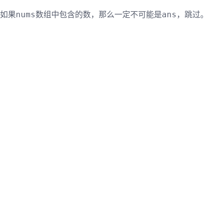
如果
数组中包含的数，那么一定不可能是
，跳过。
nums
ans