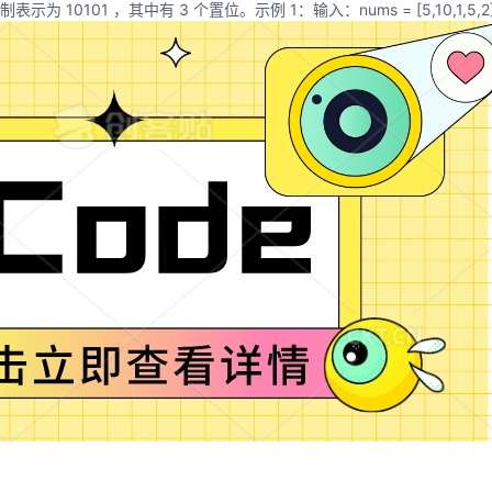
101 ，其中有 3 个置位。示例 1：输入：nums = [5,10,1,5,2], 