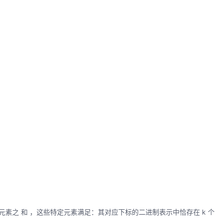
的特定元素之 和 ，这些特定元素满足：其对应下标的二进制表示中恰存在 k 个