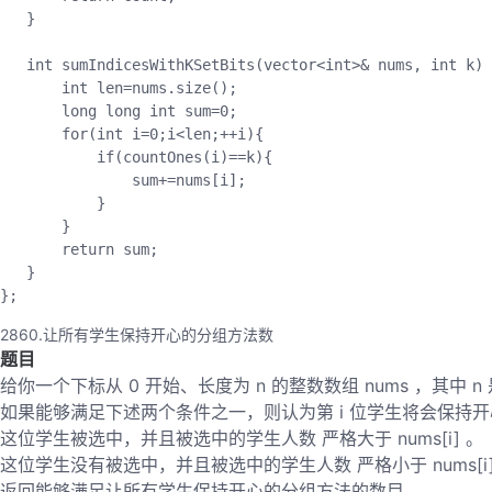
}
   int 
sumIndicesWithKSetBits
(
vector
<
int
>
&
 nums
,
 int k
)
       int len
=
nums
.
size
(
)
;
       long long int sum
=
0
;
for
(
int i
=
0
;
i
<
len
;
++
i
)
{
if
(
countOnes
(
i
)
==
k
)
{
               sum
+=
nums
[
i
]
;
}
}
return
 sum
;
}
}
;
2860.让所有学生保持开心的分组方法数
题目
给你一个下标从 0 开始、长度为 n 的整数数组 nums ，
如果能够满足下述两个条件之一，则认为第 i 位学生将会保持
这位学生被选中，并且被选中的学生人数 严格大于 nums[i] 。
这位学生没有被选中，并且被选中的学生人数 严格小于 nums[i]
返回能够满足让所有学生保持开心的分组方法的数目。