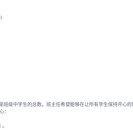
{
其中 n 是班级中学生的总数。班主任希望能够在让所有学生保持开心
开心：
 。