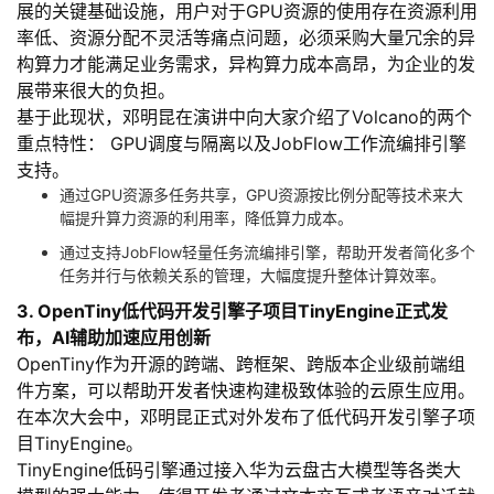
展的关键基础设施，用户对于GPU资源的使用存在资源利用
议
注
验
收
率低、资源分配不灵活等痛点问题，必须采购大量冗余的异
构算力才能满足业务需求，异构算力成本高昂，为企业的发
藏
展带来很大的负担。
基于此现状，邓明昆在演讲中向大家介绍了Volcano的两个
重点特性：
GPU调度与隔离以及JobFlow工作流编排引擎
支持。
通过GPU资源多任务共享，GPU资源按比例分配等技术来大
幅提升算力资源的利用率，降低算力成本。
通过支持JobFlow轻量任务流编排引擎，帮助开发者简化多个
任务并行与依赖关系的管理，大幅度提升整体计算效率。
3. OpenTiny低代码开发引擎子项目TinyEngine正式发
布，AI辅助加速应用创新
OpenTiny作为开源的跨端、跨框架、跨版本企业级前端组
件方案，可以帮助开发者快速构建极致体验的云原生应用。
在本次大会中，邓明昆
正式对外发布了低代码开发引擎子项
目TinyEngine
。
TinyEngine低码引擎通过接入华为云盘古大模型等各类大