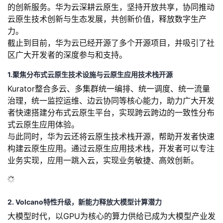
的创新服务。华为云深耕云原生，坚持开放共享，协同推动
的
Programs
发
者
云原生技术创新与生态发展，共创新价值，释放数字生产
力。
支
者
我
截止到目前，华为云已经开源了多个开源项目，并吸引了社
区广大开发者的深度参与和支持。
持
学
的
我
1.聚焦分布式云原生技术设施与云原生应用技术栈开源
Kurator整合多云、多集群统一编排、统一调度、统一流量
我
堂
博
的
我
治理，统一监控运维、边云协同等核心能力，助力广大开发
者快速搭建分布式云原生平台，实现跨云跨边的一致性分布
的
我
客
论
的
我
我
式云原生应用体验。
与此同时，华为云还将云原生技术栈开源，帮助开发者快速
技
的
坛
圈
的
我
的
我
构建云原生应用。通过云原生应用技术栈，开发者可以专注
业务实现，应用一跳入云，实现业务敏捷、高效创新。
术
云
子
直
的
我
课
的
我
支
声
播
活
的
程
认
的
我
2. Volcano特性升级，新能力释放大模型计算潜力
持
建
动
关
证
实
的
大模型时代，以GPU为核心的算力供给已成为大模型产业发