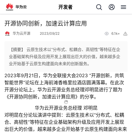
开发者
返
开源协同创新，加速云计算应用
回
华为云开源
2023/09/22
6.1k+
举
报
【摘要】 云原生技术以“分布式、松耦合、高韧性”等特征在企
业基础架构升级及应用开发上展现出巨大的价值，越来越多企
业开始基于云原生构建面向未来的创新服务。
个
2023年9月21日，华为全联接大会2023 “开源创新，共筑
智能世界”论坛在上海前滩香格里拉酒店圆满落幕。在此次
我
人
开源分论坛上，华为云开源业务总经理邓明昆进行了题为
《开源协同创新，加速云计算应用》的分享。
我
的
主
华为云开源业务总经理 邓明昆
我
的
开
页
邓明昆在分论坛演讲中提到：云原生技术以“分布式、松耦
合、高韧性”等特征在企业基础架构升级及应用开发上展现
我
的
开
发
出巨大的价值，越来越多企业开始基于云原生构建面向未来