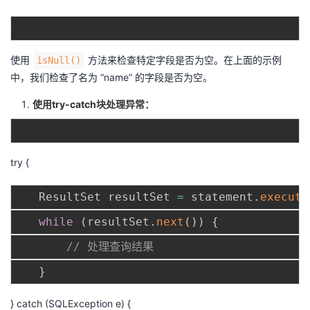
使用
方法来检查特定字段是否为空。在上面的示例
isNull()
中，我们检查了名为 “name” 的字段是否为空。
使用try-catch块处理异常：
try {
   ResultSet resultSet 
=
 statement
.
execute
while
(
resultSet
.
next
(
)
)
{
// 处理查询结果
}
} catch (SQLException e) {