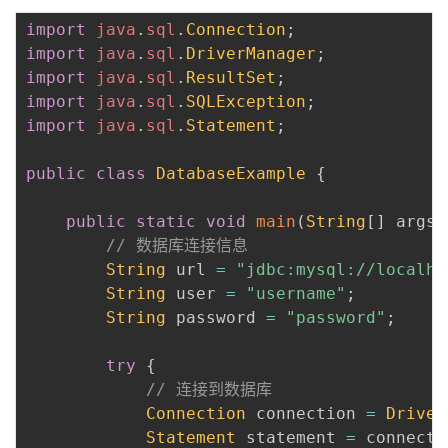
import
java
.
sql
.
Connection
;
import
java
.
sql
.
DriverManager
;
import
java
.
sql
.
ResultSet
;
import
java
.
sql
.
SQLException
;
import
java
.
sql
.
Statement
;
public
class
DatabaseExample
{
public
static
void
main
(
String
[
]
 args
)
// 数据库连接信息
String
 url 
=
"jdbc:mysql://localho
String
 user 
=
"username"
;
String
 password 
=
"password"
;
try
{
// 连接到数据库
Connection
 connection 
=
Driver
Statement
 statement 
=
 connecti