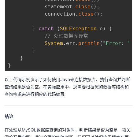
            statement
.
close
(
)
;
            connection
.
close
(
)
;
}
catch
(
SQLException
 e
)
{
// 处理数据库异常
System
.
err
.
println
(
"Error: "
+
}
}
}
以上代码示例演示了如何使用Java来连接数据库、执行查询并判断
查询结果是否为空。在实际应用中，您需要根据您的数据库结构和
查询需求来进行相应的代码编写。
结论
在处理从MySQL数据库查询的对象时，判断结果是否为空是一项关