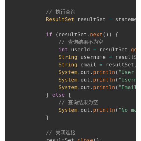
// 执行查询
ResultSet
 resultSet 
=
 statemen
if
(
resultSet
.
next
(
)
)
{
// 查询结果不为空
int
 userId 
=
 resultSet
.
get
String
 username 
=
 resultSe
String
 email 
=
 resultSet
.
g
System
.
out
.
println
(
"User I
System
.
out
.
println
(
"Userna
System
.
out
.
println
(
"Email:
}
else
{
// 查询结果为空
System
.
out
.
println
(
"No mat
}
// 关闭连接
            resultSet
.
close
(
)
;