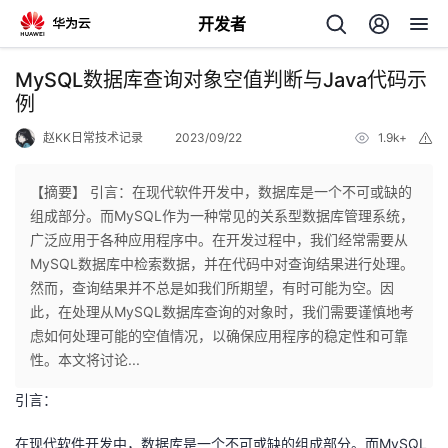
开发者
返
MySQL数据库查询对象空值判断与Java代码示
回
例
赵KK日常技术记录
2023/09/22
1.9k+
举
报
【摘要】 引言：在现代软件开发中，数据库是一个不可或缺的
组成部分。而MySQL作为一种常见的关系型数据库管理系统，
个
广泛应用于各种应用程序中。在开发过程中，我们经常需要从
MySQL数据库中检索数据，并在代码中对查询结果进行处理。
我
人
然而，查询结果并不总是如我们所期望，有时可能为空。因
此，在处理从MySQL数据库查询的对象时，我们需要谨慎地考
的
主
虑如何处理可能的空值情况，以确保应用程序的稳定性和可靠
性。本文将讨论...
开
页
引言：
发
在现代软件开发中，数据库是一个不可或缺的组成部分。而MySQL