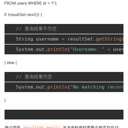
持
建
FROM users WHERE id = 1”);
证
实
的
if (resultSet.next()) {
议
验
收
// 查询结果不为空
藏
   String username 
=
 resultSet
.
getString
(
"
   System
.
out
.
println
(
"Username: "
+
 usern
} else {
// 查询结果为空
   System
.
out
.
println
(
"No matching records
}
通过调用
方法来检查结果集中是否存在记
resultSet.next()