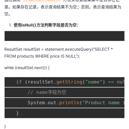
录。如果存在记录，表示查询结果不为空；否则，表示查询结果为
空。
使用isNull()方法判断字段是否为空：
ResultSet resultSet = statement.executeQuery(“SELECT *
FROM products WHERE price IS NULL”);
while (resultSet.next()) {
if
(
resultSet
.
getString
(
"name"
)
==
null
// name字段为空
       System
.
out
.
println
(
"Product name is
}
}