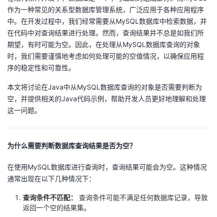
作为一种常见的关系型数据库管理系统，广泛应用于各种应用程序
者
中。在开发过程中，我们经常需要从MySQL数据库中检索数据，并
在代码中对查询结果进行处理。然而，查询结果并不总是如我们所
我
期望，有时可能为空。因此，在处理从MySQL数据库查询的对象
时，我们需要谨慎地考虑如何处理可能的空值情况，以确保应用程
的
我
序的稳定性和可靠性。
本文将讨论在Java中从MySQL数据库查询的对象是否需要判断为
博
的
我
空，并提供相关的Java代码示例，帮助开发人员更好地理解和处理
这一问题。
客
论
的
我
坛
圈
的
我
为什么需要判断数据库查询结果是否为空？
子
直
的
我
在使用MySQL数据库进行查询时，查询结果可能会为空。这种情况
通常出现在以下几种情况下：
我
播
活
的
查询条件不匹配：
查询条件可能不满足任何数据库记录，导致
我
动
关
的
返回一个空的结果集。