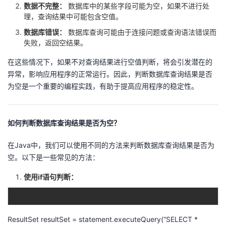
数据不完整：
数据库中的某些字段可能为空，如果不进行处
我
注
的
开
理，查询结果中可能包含空值。
数据库错误：
数据库查询可能由于连接问题或查询语法错误而
的
Programs
发
失败，返回空结果。
支
者
在这些情况下，如果不对查询结果进行空值判断，将会引发潜在的
异常，影响应用程序的正常运行。因此，判断数据库查询结果是否
持
学
为空是一个重要的编程实践，有助于提高应用程序的稳定性。
我
堂
如何判断数据库查询结果是否为空？
的
我
我
在Java中，我们可以使用不同的方法来判断数据库查询结果是否为
空。以下是一些常见的方法：
技
的
的
我
使用if语句判断：
术
云
课
的
我
支
声
程
认
的
我
ResultSet resultSet = statement.executeQuery(“SELECT *