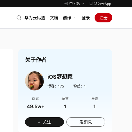
中国站
华为云App
华为云码道
文档
创作
登录
注册
关于作者
iOS梦想家
博客：
175
粉丝：
1
阅读
获赞
评论
49.5w+
1
1
+ 关注
发消息