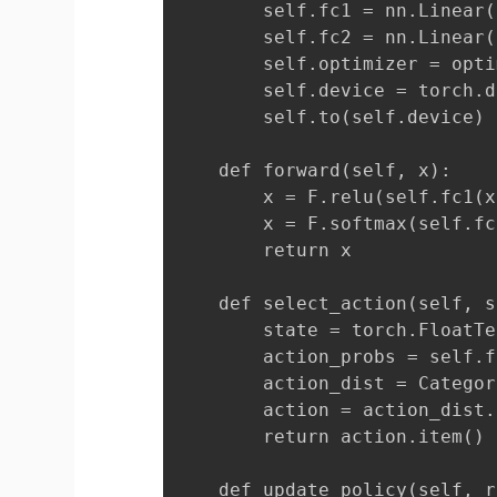
        self.fc1 = nn.Linear(
        self.fc2 = nn.Linear(
        self.optimizer = opti
        self.device = torch.d
        self.to(self.device)

    def forward(self, x):

        x = F.relu(self.fc1(x)
        x = F.softmax(self.fc
        return x

    def select_action(self, s
        state = torch.FloatTe
        action_probs = self.f
        action_dist = Categor
        action = action_dist.
        return action.item()

    def update_policy(self, r