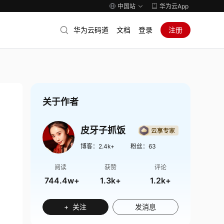
中国站
华为云App
华为云码道
文档
登录
注册
关于作者
皮牙子抓饭
博客：
2.4k+
粉丝：
63
阅读
获赞
评论
744.4w+
1.3k+
1.2k+
+ 关注
发消息