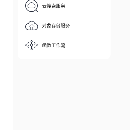
云搜索服务
对象存储服务
.device)

函数工作流
()) / (discounted_rewards.std() + 1e-8)
