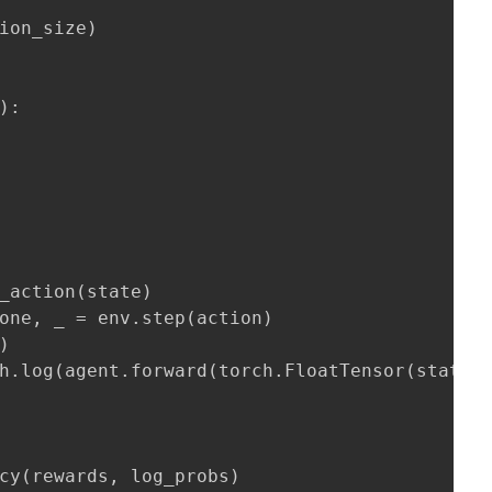
ion_size)

:

_action(state)

one, _ = env.step(action)



h.log(agent.forward(torch.FloatTensor(state).
cy(rewards, log_probs)
