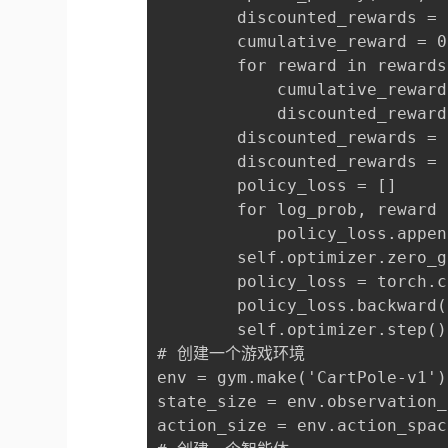
        discounted_rewards = [
        cumulative_reward = 0

        for reward in rewards
            cumulative_reward
            discounted_reward
        discounted_rewards = 
        discounted_rewards = 
        policy_loss = []

        for log_prob, reward 
            policy_loss.appen
        self.optimizer.zero_g
        policy_loss = torch.c
        policy_loss.backward()
        self.optimizer.step()

# 创建一个游戏环境

env = gym.make('CartPole-v1')

state_size = env.observation_
action_size = env.action_spac