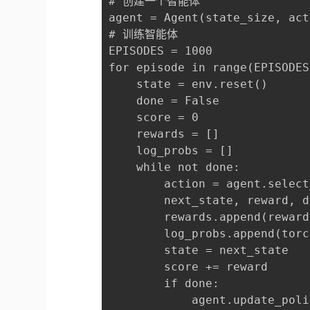
# 创建一个智能体

agent = Agent(state_size, act
# 训练智能体

EPISODES = 1000

for episode in range(EPISODES)
    state = env.reset()

    done = False

    score = 0

    rewards = []

    log_probs = []

    while not done:

        action = agent.select
        next_state, reward, d
        rewards.append(reward)
        log_probs.append(torc
        state = next_state

        score += reward

        if done:

            agent.update_poli