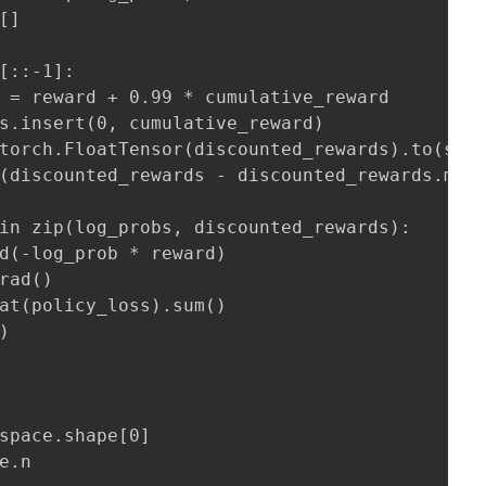
]

[::-1]:

 = reward + 0.99 * cumulative_reward

s.insert(0, cumulative_reward)

torch.FloatTensor(discounted_rewards).to(self
(discounted_rewards - discounted_rewards.mean
in zip(log_probs, discounted_rewards):

d(-log_prob * reward)

rad()

at(policy_loss).sum()



space.shape[0]

e.n
