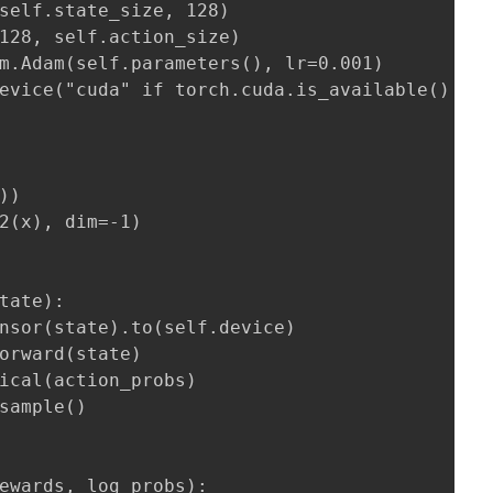
self.state_size, 128)

128, self.action_size)

m.Adam(self.parameters(), lr=0.001)

evice("cuda" if torch.cuda.is_available() els
)

2(x), dim=-1)

tate):

nsor(state).to(self.device)

orward(state)

ical(action_probs)

sample()

ewards, log_probs):
