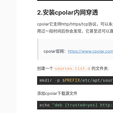
2.安装cpolar内网穿透
cpolar它支持http/https/tcp
用过一段时间后你会发现，它甚至还可以
cpolar官网：
https://www.cpolar.co
创建一个
的文件夹:
sources.list.d
mkdir 
-
p $
PREFIX
/
etc
/
apt
/
sour
添加cpolar下载源文件
echo 
"deb [trusted=yes] http: