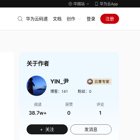
中国站
华为云App
华为云码道
文档
创作
登录
注册
关于作者
YIN_尹
博客：
141
粉丝：
0
阅读
获赞
评论
38.7w+
0
1
+ 关注
发消息