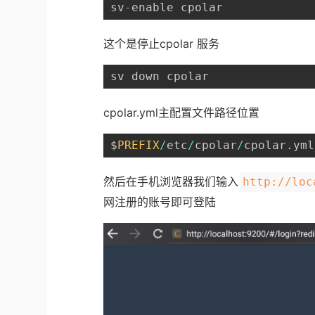
sv
-
enable cpolar
这个是停止cpolar 服务
sv down cpolar
cpolar.yml主配置文件路径位置
$
PREFIX
/
etc
/
cpolar
/
cpolar
.
yml
然后在手机浏览器我们输入
http://loc
网注册的账号即可登陆