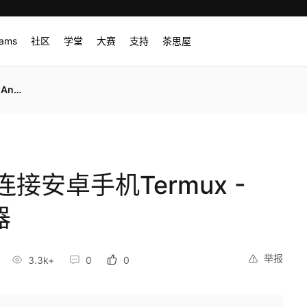
rams
社区
学堂
大赛
支持
茶思屋
服务器
接安卓手机Termux -
器
举报
3.3k+
0
0