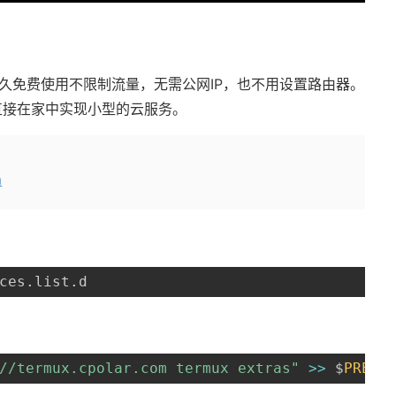
协议，可以永久免费使用不限制流量，无需公网IP，也不用设置路由器。
直接在家中实现小型的云服务。
m
ces
.
list
.
d
//termux.cpolar.com termux extras"
>>
 $
PREFI