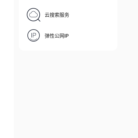
云搜索服务
弹性公网IP
X
/
etc
/
apt
/
sources
.
list
.
d
/
cpolar
.
list