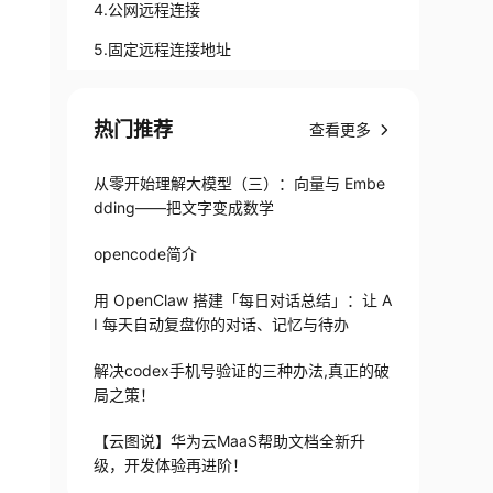
4.公网远程连接
5.固定远程连接地址
热门推荐
查看更多
从零开始理解大模型（三）：向量与 Embe
dding——把文字变成数学
opencode简介
用 OpenClaw 搭建「每日对话总结」：让 A
I 每天自动复盘你的对话、记忆与待办
解决codex手机号验证的三种办法,真正的破
局之策！
【云图说】华为云MaaS帮助文档全新升
级，开发体验再进阶！