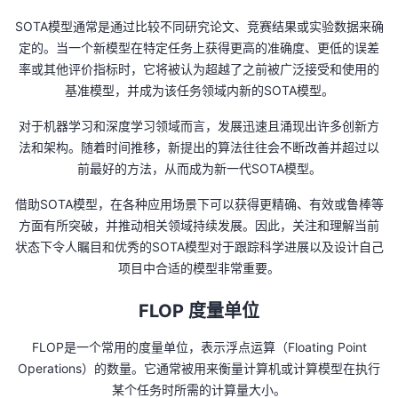
持
建
证
实
的
SOTA模型通常是通过比较不同研究论文、竞赛结果或实验数据来确
定的。当一个新模型在特定任务上获得更高的准确度、更低的误差
议
验
收
率或其他评价指标时，它将被认为超越了之前被广泛接受和使用的
基准模型，并成为该任务领域内新的SOTA模型。
藏
对于机器学习和深度学习领域而言，发展迅速且涌现出许多创新方
法和架构。随着时间推移，新提出的算法往往会不断改善并超过以
前最好的方法，从而成为新一代SOTA模型。
借助SOTA模型，在各种应用场景下可以获得更精确、有效或鲁棒等
方面有所突破，并推动相关领域持续发展。因此，关注和理解当前
状态下令人瞩目和优秀的SOTA模型对于跟踪科学进展以及设计自己
项目中合适的模型非常重要。
FLOP 度量单位
FLOP是一个常用的度量单位，表示浮点运算（Floating Point
Operations）的数量。它通常被用来衡量计算机或计算模型在执行
某个任务时所需的计算量大小。