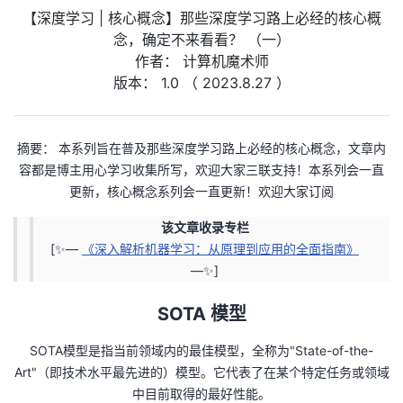
【深度学习 | 核心概念】那些深度学习路上必经的核心概
我
注
的
开
念，确定不来看看？ （一）
作者： 计算机魔术师
的
Programs
发
版本： 1.0 （ 2023.8.27 ）
支
者
摘要： 本系列旨在普及那些深度学习路上必经的核心概念，文章内
持
学
容都是博主用心学习收集所写，欢迎大家三联支持！本系列会一直
更新，核心概念系列会一直更新！欢迎大家订阅
我
堂
该文章收录专栏
的
我
我
[✨—
《深入解析机器学习：从原理到应用的全面指南》
—✨]
技
的
的
我
SOTA 模型
术
云
课
的
我
SOTA模型是指当前领域内的最佳模型，全称为"State-of-the-
支
声
程
认
的
我
Art"（即技术水平最先进的）模型。它代表了在某个特定任务或领域
中目前取得的最好性能。