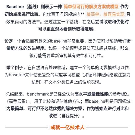
Baseline（基线）
则表示
一种
作为
简单但可行的解决方案或模型
初始点来进行比较
。它代表了问题领域内**
且
最简单、最容易实现
效果尚可的方法**。通过建立一个基线，在之后
尝试改进和优化时
可以更直观地看到所取得进展
。
设定一个合适而有意义的baseline非常重要，因为它可以帮助我们
衡
量新方法的改进程度
。如果一个新模型或算法无法超过基线，那么
很可能需要重新审视其有效性和可行性。
举个例子，在自然语言处理领域，建立一个简单的词袋模型可以作
为baseline来评估更复杂的深度学习模型（如循环神经网络或注意力
机制）在文本分类任务上的性能表现。
总结起来，benchmark是已经公认为
高水平或最佳性能
的参考标准
（高手云集），用于比较和评估其他方法；而baseline则是问题领域
内
最简单、可行但不必然优秀的解决方案，作为初始点进行对比和
改进
（自我提升）。