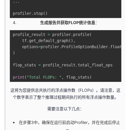
.
.
.
profiler
.
stop
(
)
生成报告并获取FLOP统计信息
：
profile_result 
=
 profiler
.
profile
(
    tf
.
get_default_graph
(
)
,
    options
=
profiler
.
ProfileOptionBuilder
.
float_op
)
flop_stats 
=
 profile_result
.
total_float_ops

print
(
"Total FLOPs: "
,
 flop_stats
)
这将为您提供总共执行的浮点操作数（FLOPs）。请注意，这
个数字表示了整个推理过程期间执行的所有浮点操作数量。
需要注意以下几点：
在步骤3中，确保在运行前启动Profiler，并在完成后停止