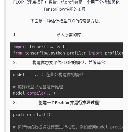
FLOP（浮点操作）数量。tf.profiler是一个用于分析和优化
TensorFlow性能的工具。
下面是一种估计模型FLOP的常见方法：
导入所需的库：
import
 tensorflow 
as
from
 tensorflow
.
python
.
profiler 
import
 profiler_v2
构建你想要评估FLOP的模型，并编译它：
model 
=
.
.
.
# 在此处构建你的模型
# 编译模型以准备进行推理
model
.
compile
(
.
.
.
)
创建一个Profiler并运行推理过程
：
profiler
.
start
(
)
# 运行你的数据通过模型进行推理，例如使用model.predic