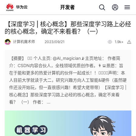
开发者
返
【深度学习 | 核心概念】那些深度学习路上必经
回
的核心概念，确定不来看看？（一）
计算机魔术师
2023/09/21
1.9k+
举
报
【摘要】 🤵‍♂️ 个人主页: @AI_magician📡主页地址： 作者简
介：CSDN内容合伙人，全栈领域优质创作者。👨‍💻景愿：旨
个
在于能和更多的热爱计算机的伙伴一起成长！！🐱‍🏍🙋‍♂️声明：本
人目前大学就读于大二，研究兴趣方向人工智能&硬件（虽然硬
我
人
件还没开始玩，但一直很感兴趣！希望大佬带带）【深度学习 |
核心概念】那些深度学习路上必经的核心概念，确定不来看
的
主
看？ （一） 作者： ...
开
页
发