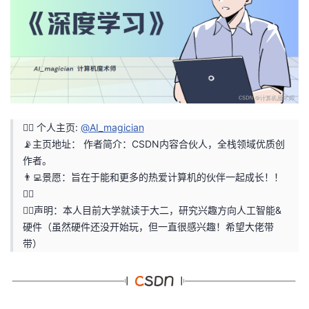
者
我
的
我
博
的
我
🤵‍♂️ 个人主页:
@AI_magician
📡主页地址： 作者简介：CSDN内容合伙人，全栈领域优质创
客
论
的
我
作者。
👨‍💻景愿：旨在于能和更多的热爱计算机的伙伴一起成长！！
坛
圈
的
我
🐱‍🏍
🙋‍♂️声明：本人目前大学就读于大二，研究兴趣方向人工智能&
子
直
的
我
硬件（虽然硬件还没开始玩，但一直很感兴趣！希望大佬带
带）
我
播
活
的
我
动
关
的