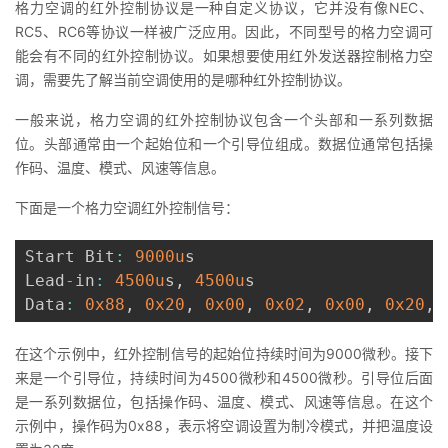
格力空调的红外控制协议是一种自定义协议，它并没有像NEC、
RC5、RC6等协议一样被广泛应用。因此，不同型号的格力空调可
者
能会有不同的红外控制协议。如果想要使用红外发送器控制格力空
调，需要先了解当前空调使用的是哪种红外控制协议。
我
一般来说，格力空调的红外控制协议包含一个头部和一系列数据
的
我
位。头部通常由一个起始位和一个引导位组成。数据位通常包括操
作码、温度、模式、风速等信息。
博
的
我
下面是一个格力空调红外控制信号：
客
论
的
我
Start Bit
:
9000u
s

坛
圈
的
我
Lead
-
in
:
4500u
s
,
4500u
s

Data
:
0x88
,
0x20
,
0x00
,
0x02
,
0x00
,
0x20
,
子
直
的
我
在这个示例中，红外控制信号的起始位持续时间为9000微秒。接下
我
播
活
的
来是一个引导位，持续时间为4500微秒和4500微秒。引导位后面
是一系列数据位，包括操作码、温度、模式、风速等信息。在这个
我
动
关
的
示例中，操作码为0x88，表示将空调设置为制冷模式，并把温度设