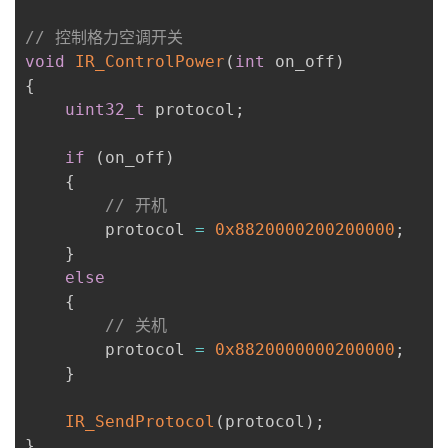
// 控制格力空调开关
void
IR_ControlPower
(
int
 on_off
)
{
uint32_t
 protocol
;
if
(
on_off
)
{
// 开机
        protocol 
=
0x8820000200200000
;
}
else
{
// 关机
        protocol 
=
0x8820000000200000
;
}
IR_SendProtocol
(
protocol
)
;
}