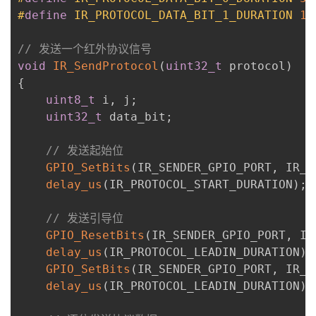
#
define
IR_PROTOCOL_DATA_BIT_1_DURATION
16
// 发送一个红外协议信号
void
IR_SendProtocol
(
uint32_t
 protocol
)
{
uint8_t
 i
,
 j
;
uint32_t
 data_bit
;
// 发送起始位
GPIO_SetBits
(
IR_SENDER_GPIO_PORT
,
 IR_S
delay_us
(
IR_PROTOCOL_START_DURATION
)
;
// 发送引导位
GPIO_ResetBits
(
IR_SENDER_GPIO_PORT
,
 IR
delay_us
(
IR_PROTOCOL_LEADIN_DURATION
)
;
GPIO_SetBits
(
IR_SENDER_GPIO_PORT
,
 IR_S
delay_us
(
IR_PROTOCOL_LEADIN_DURATION
)
;