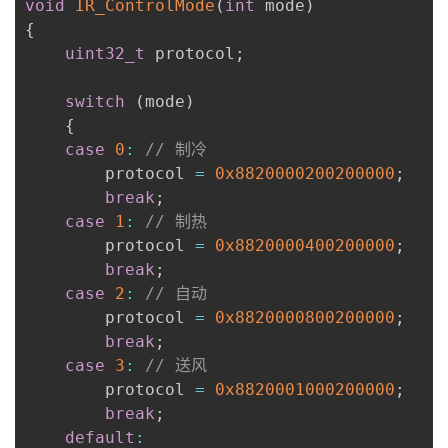
void
IR_ControlMode
(
int
 mode
)
{
uint32_t
 protocol
;
switch
(
mode
)
{
case
0
:
// 制冷
        protocol 
=
0x8820000200200000
;
break
;
case
1
:
// 制热
        protocol 
=
0x8820000400200000
;
break
;
case
2
:
// 自动
        protocol 
=
0x8820000800200000
;
break
;
case
3
:
// 送风
        protocol 
=
0x8820001000200000
;
break
;
default
: