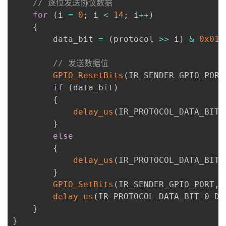
// 逐位发送协议数据
for
(
i 
=
0
;
 i 
<
14
;
 i
++
)
{
        data_bit 
=
(
protocol 
>>
 i
)
&
0x01
;
// 发送数据位
GPIO_ResetBits
(
IR_SENDER_GPIO_PORT
if
(
data_bit
)
{
delay_us
(
IR_PROTOCOL_DATA_BIT_
}
else
{
delay_us
(
IR_PROTOCOL_DATA_BIT_
}
GPIO_SetBits
(
IR_SENDER_GPIO_PORT
,
 
delay_us
(
IR_PROTOCOL_DATA_BIT_0_DU
}
}