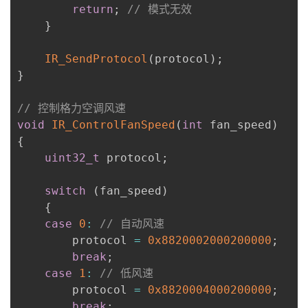
return
;
// 模式无效
}
IR_SendProtocol
(
protocol
)
;
}
// 控制格力空调风速
void
IR_ControlFanSpeed
(
int
 fan_speed
)
{
uint32_t
 protocol
;
switch
(
fan_speed
)
{
case
0
:
// 自动风速
        protocol 
=
0x8820002000200000
;
break
;
case
1
:
// 低风速
        protocol 
=
0x8820004000200000
;
break
;