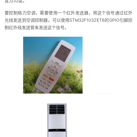
置为32度。
我
注
的
开
要控制格力空调，需要使用一个红外发送器，将这个信号通过红外
光线发送到空调控制器。可以使用STM32F103ZET6的GPIO引脚控
的
Programs
发
制红外线发送管来发送这个信号。
支
者
持
学
我
堂
的
我
我
技
的
的
我
术
云
课
的
我
支
声
程
认
的
我