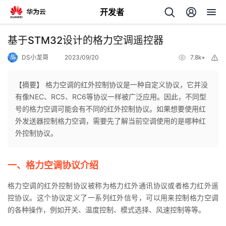
开发者
返
基于STM32设计的格力空调遥控器
回
DS小龙哥
2023/09/20
7.8k+
举
报
【摘要】 格力空调的红外控制协议是一种自定义协议，它并没
有像NEC、RC5、RC6等协议一样被广泛应用。因此，不同型
号的格力空调可能会有不同的红外控制协议。如果想要使用红
个
外发送器控制格力空调，需要先了解当前空调使用的是哪种红
外控制协议。
我
人
一、格力空调协议介绍
的
主
格力空调的红外控制协议被称为格力红外通讯协议或者格力红外遥
开
页
控协议。这个协议定义了一系列红外信号，可以用来控制格力空调
的各种操作，例如开关、温度控制、模式选择、风速控制等等。
发