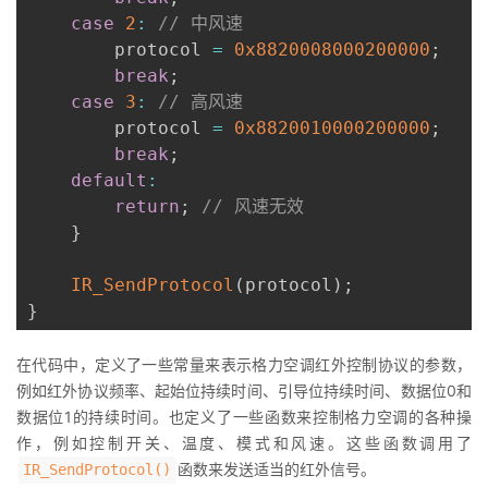
case
2
:
// 中风速
        protocol 
=
0x8820008000200000
;
break
;
case
3
:
// 高风速
        protocol 
=
0x8820010000200000
;
break
;
default
:
return
;
// 风速无效
}
IR_SendProtocol
(
protocol
)
;
}
在代码中，定义了一些常量来表示格力空调红外控制协议的参数，
例如红外协议频率、起始位持续时间、引导位持续时间、数据位0和
数据位1的持续时间。也定义了一些函数来控制格力空调的各种操
作，例如控制开关、温度、模式和风速。这些函数调用了
函数来发送适当的红外信号。
IR_SendProtocol()