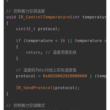
// 控制格力空调温度
void
IR_ControlTemperature
(
int
 temperature
{
uint32_t
 protocol
;
if
(
temperature 
<
16
||
 temperature 
>
{
return
;
// 温度范围无效
}
// 温度码为0x20加上实际温度值
    protocol 
=
0x8820002020000000
|
(
tempe
IR_SendProtocol
(
protocol
)
;
}
// 控制格力空调模式