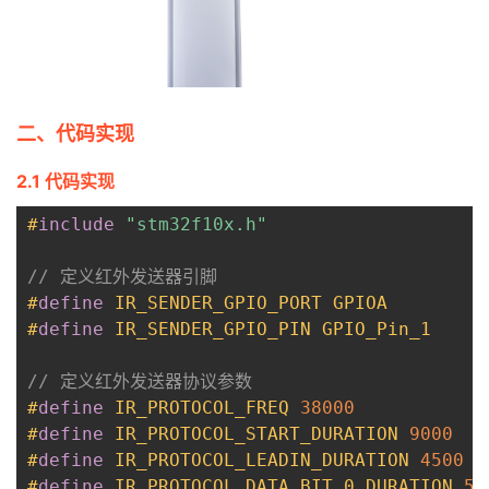
持
建
证
实
的
议
验
收
藏
二、代码实现
2.1 代码实现
#
include
"stm32f10x.h"
// 定义红外发送器引脚
#
define
IR_SENDER_GPIO_PORT
GPIOA
#
define
IR_SENDER_GPIO_PIN
GPIO_Pin_1
// 定义红外发送器协议参数
#
define
IR_PROTOCOL_FREQ
38000
#
define
IR_PROTOCOL_START_DURATION
9000
#
define
IR_PROTOCOL_LEADIN_DURATION
4500
#
define
IR_PROTOCOL_DATA_BIT_0_DURATION
56