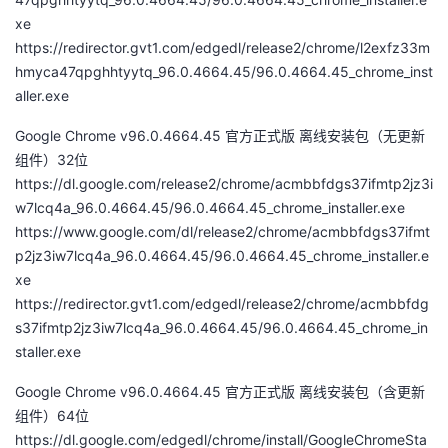
xe
https://redirector.gvt1.com/edgedl/release2/chrome/l2exfz33m
hmyca47qpghhtyytq_96.0.4664.45/96.0.4664.45_chrome_inst
aller.exe
Google Chrome v96.0.4664.45 官方正式版 离线安装包（无更新
组件）32位
https://dl.google.com/release2/chrome/acmbbfdgs37ifmtp2jz3i
w7lcq4a_96.0.4664.45/96.0.4664.45_chrome_installer.exe
https://www.google.com/dl/release2/chrome/acmbbfdgs37ifmt
p2jz3iw7lcq4a_96.0.4664.45/96.0.4664.45_chrome_installer.e
xe
https://redirector.gvt1.com/edgedl/release2/chrome/acmbbfdg
s37ifmtp2jz3iw7lcq4a_96.0.4664.45/96.0.4664.45_chrome_in
staller.exe
Google Chrome v96.0.4664.45 官方正式版 离线安装包（含更新
组件）64位
https://dl.google.com/edgedl/chrome/install/GoogleChromeSta