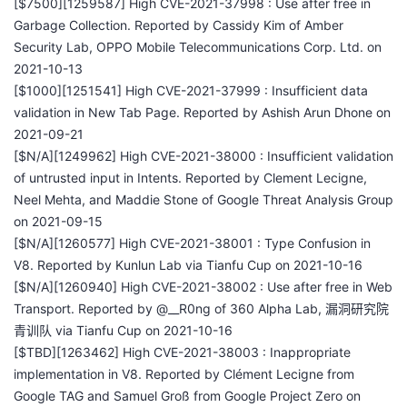
[$7500][1259587] High CVE-2021-37998 : Use after free in
持
建
证
实
的
Garbage Collection. Reported by Cassidy Kim of Amber
Security Lab, OPPO Mobile Telecommunications Corp. Ltd. on
议
验
收
2021-10-13
[$1000][1251541] High CVE-2021-37999 : Insufficient data
藏
validation in New Tab Page. Reported by Ashish Arun Dhone on
2021-09-21
[$N/A][1249962] High CVE-2021-38000 : Insufficient validation
of untrusted input in Intents. Reported by Clement Lecigne,
Neel Mehta, and Maddie Stone of Google Threat Analysis Group
on 2021-09-15
[$N/A][1260577] High CVE-2021-38001 : Type Confusion in
V8. Reported by Kunlun Lab via Tianfu Cup on 2021-10-16
[$N/A][1260940] High CVE-2021-38002 : Use after free in Web
Transport. Reported by @__R0ng of 360 Alpha Lab, 漏洞研究院
青训队 via Tianfu Cup on 2021-10-16
[$TBD][1263462] High CVE-2021-38003 : Inappropriate
implementation in V8. Reported by Clément Lecigne from
Google TAG and Samuel Groß from Google Project Zero on