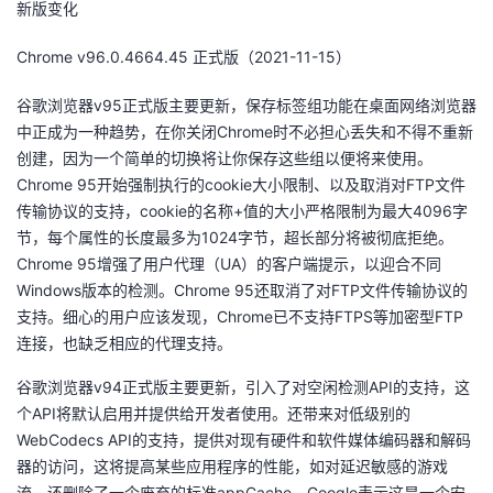
新版变化
者
Chrome v96.0.4664.45 正式版（2021-11-15）
我
谷歌浏览器v95正式版主要更新，保存标签组功能在桌面网络浏览器
中正成为一种趋势，在你关闭Chrome时不必担心丢失和不得不重新
的
我
创建，因为一个简单的切换将让你保存这些组以便将来使用。
Chrome 95开始强制执行的cookie大小限制、以及取消对FTP文件
博
的
我
传输协议的支持，cookie的名称+值的大小严格限制为最大4096字
节，每个属性的长度最多为1024字节，超长部分将被彻底拒绝。
客
论
的
我
Chrome 95增强了用户代理（UA）的客户端提示，以迎合不同
Windows版本的检测。Chrome 95还取消了对FTP文件传输协议的
坛
圈
的
我
支持。细心的用户应该发现，Chrome已不支持FTPS等加密型FTP
连接，也缺乏相应的代理支持。
子
直
的
我
谷歌浏览器v94正式版主要更新，引入了对空闲检测API的支持，这
我
播
活
的
个API将默认启用并提供给开发者使用。还带来对低级别的
WebCodecs API的支持，提供对现有硬件和软件媒体编码器和解码
我
动
关
的
器的访问，这将提高某些应用程序的性能，如对延迟敏感的游戏
流。还删除了一个废弃的标准appCache，Google表示这是一个安