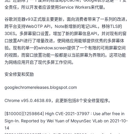
我
注
的
开
全责任，所以开发者应该使用Service Workers来代替。
谷歌浏览器v93正式版主要更新，面向消费者带来了一系列的改进，
的
Programs
发
跨平台支持WebOTP API，Note新增新的笔记URL，移除TLS的
3DES。多屏幕窗口设置，增加了新的屏幕信息API，并对现有的窗
支
者
口放置API进行了增量改进，使网络应用能够提供优秀的多屏幕体
验。现有的单一的window.screen提供了一个有限的可用屏幕空间
持
学
的视图，而窗口放置功能一般都是以当前屏幕为界限的。这项功能
为网络应用开启了现代多屏工作空间。
我
堂
安全修复和奖励
的
我
我
googlechromereleases.blogspot.com
技
的
的
我
Chrome v95.0.4638.69，此更新包括8个安全修复程序。
术
云
课
的
我
[$10000][1259864] High CVE-2021-37997 : Use after free in
Sign-In. Reported by Wei Yuan of MoyunSec VLab on 2021-10-
支
声
程
认
的
我
14