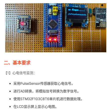
持
建
证
实
的
议
验
收
藏
二、基本要求
【1】心电信号监测：
采用PulseSensor传感器获取心电信号。
进行AD转换，将模拟信号转换为数字信号。
使用STM32F103C8T6单片机进行数据处理。
在LCD显示屏上显示心电图。