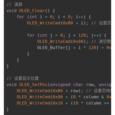
// 清屏
void
OLED_Clear
(
)
{
for
(
int
 i 
=
0
;
 i 
<
8
;
 i
++
)
{
OLED_WriteCmd
(
0xB0
+
 i
)
;
// 设置页
for
(
int
 j 
=
0
;
 j 
<
128
;
 j
++
)
{
OLED_WriteCmd
(
0x00
)
;
// 清空数
            OLED_Buffer
[
j 
+
 i 
*
128
]
=
0x0
}
}
}
// 设置显示位置
void
OLED_SetPos
(
unsigned
char
 row
,
unsign
OLED_WriteCmd
(
0xB0
+
 row
)
;
// 设置页地址
OLED_WriteCmd
(
0x00
+
(
8
*
 column 
&
0x0
OLED_WriteCmd
(
0x10
+
(
(
8
*
 column 
>>
4
}