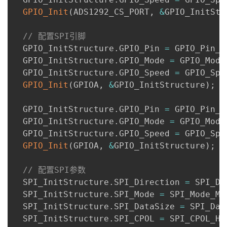
GPIO_Init
(
ADS1292_CS_PORT
,
&
GPIO_InitStr
// 配置SPI引脚
  GPIO_InitStructure
.
GPIO_Pin 
=
 GPIO_Pin_5
  GPIO_InitStructure
.
GPIO_Mode 
=
 GPIO_Mode
  GPIO_InitStructure
.
GPIO_Speed 
=
 GPIO_Spe
GPIO_Init
(
GPIOA
,
&
GPIO_InitStructure
)
;
  GPIO_InitStructure
.
GPIO_Pin 
=
 GPIO_Pin_6
  GPIO_InitStructure
.
GPIO_Mode 
=
 GPIO_Mode
  GPIO_InitStructure
.
GPIO_Speed 
=
 GPIO_Spe
GPIO_Init
(
GPIOA
,
&
GPIO_InitStructure
)
;
// 配置SPI参数
  SPI_InitStructure
.
SPI_Direction 
=
 SPI_Di
  SPI_InitStructure
.
SPI_Mode 
=
 SPI_Mode_Ma
  SPI_InitStructure
.
SPI_DataSize 
=
 SPI_Dat
  SPI_InitStructure
.
SPI_CPOL 
=
 SPI_CPOL_Hi