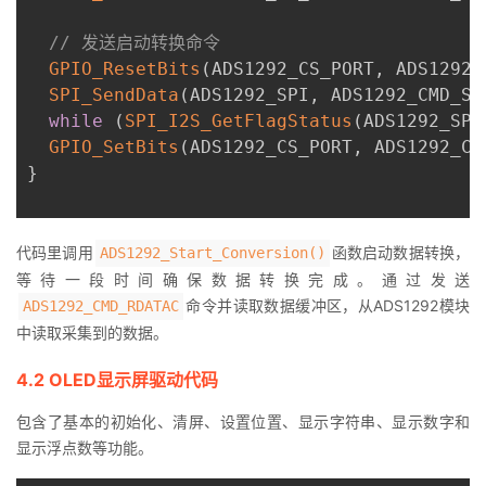
// 发送启动转换命令
GPIO_ResetBits
(
ADS1292_CS_PORT
,
 ADS1292_
SPI_SendData
(
ADS1292_SPI
,
 ADS1292_CMD_ST
while
(
SPI_I2S_GetFlagStatus
(
ADS1292_SPI
GPIO_SetBits
(
ADS1292_CS_PORT
,
 ADS1292_CS
}
代码里调用
函数启动数据转换，
ADS1292_Start_Conversion()
等待一段时间确保数据转换完成。通过发送
命令并读取数据缓冲区，从ADS1292模块
ADS1292_CMD_RDATAC
中读取采集到的数据。
4.2 OLED显示屏驱动代码
包含了基本的初始化、清屏、设置位置、显示字符串、显示数字和
显示浮点数等功能。