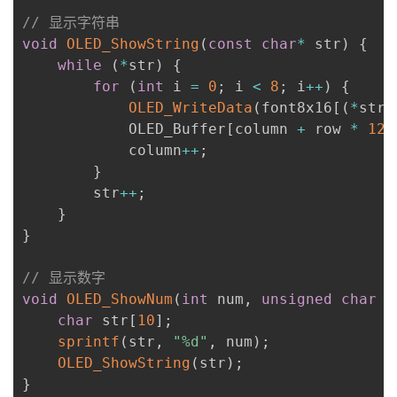
// 显示字符串
void
OLED_ShowString
(
const
char
*
 str
)
{
while
(
*
str
)
{
for
(
int
 i 
=
0
;
 i 
<
8
;
 i
++
)
{
OLED_WriteData
(
font8x16
[
(
*
str 
            OLED_Buffer
[
column 
+
 row 
*
128
            column
++
;
}
        str
++
;
}
}
// 显示数字
void
OLED_ShowNum
(
int
 num
,
unsigned
char
 d
char
 str
[
10
]
;
sprintf
(
str
,
"%d"
,
 num
)
;
OLED_ShowString
(
str
)
;
}