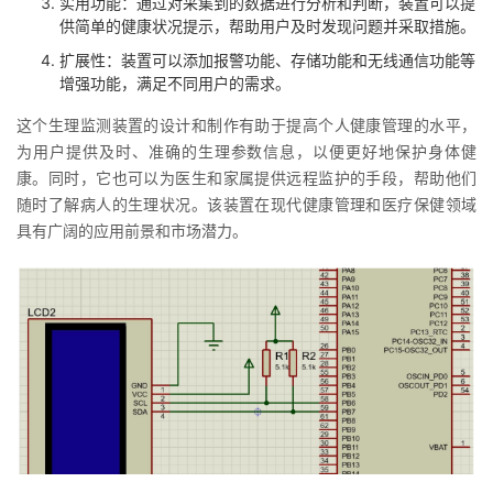
实用功能：通过对采集到的数据进行分析和判断，装置可以提
我
注
的
开
供简单的健康状况提示，帮助用户及时发现问题并采取措施。
扩展性：装置可以添加报警功能、存储功能和无线通信功能等
的
Programs
发
增强功能，满足不同用户的需求。
这个生理监测装置的设计和制作有助于提高个人健康管理的水平，
支
者
为用户提供及时、准确的生理参数信息，以便更好地保护身体健
康。同时，它也可以为医生和家属提供远程监护的手段，帮助他们
持
学
随时了解病人的生理状况。该装置在现代健康管理和医疗保健领域
具有广阔的应用前景和市场潜力。
我
堂
的
我
我
技
的
的
我
术
云
课
的
我
支
声
程
认
的
我