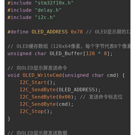
#
include
"stm32f10x.h"
#
include
"delay.h"
#
include
"i2c.h"
#
define
OLED_ADDRESS
0x78
// OLED显示屏的I2
// OLED缓存数组（128x64像素，每个字节代表8个像素
unsigned
char
 OLED_Buffer
[
128
*
8
]
;
// 向OLED显示屏发送命令
void
OLED_WriteCmd
(
unsigned
char
 cmd
)
{
I2C_Start
(
)
;
I2C_SendByte
(
OLED_ADDRESS
)
;
I2C_SendByte
(
0x00
)
;
// 发送命令标志位
I2C_SendByte
(
cmd
)
;
I2C_Stop
(
)
;
}
// 向OLED显示屏发送数据