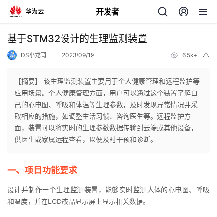
开发者
返
基于STM32设计的生理监测装置
回
DS小龙哥
2023/09/19
6.5k+
举
报
【摘要】 该生理监测装置主要用于个人健康管理和远程监护等
应用场景。个人健康管理方面，用户可以通过这个装置了解自
己的心电图、呼吸和体温等生理参数，及时发现异常情况并采
个
取相应的措施，如调整生活习惯、咨询医生等。远程监护方
面，装置可以将实时的生理参数数据传输到云端或其他设备，
我
人
供医生或家属远程查看，以便及时干预和诊断。
的
主
一、项目功能要求
开
页
设计并制作一个生理监测装置，能够实时监测人体的心电图、呼吸
和温度，并在LCD液晶显示屏上显示相关数据。
发