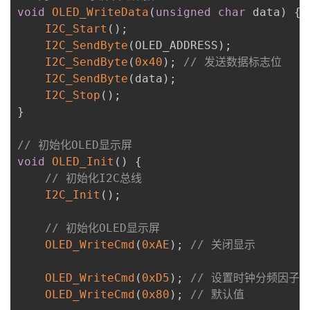
void
OLED_WriteData
(
unsigned
char
 data
)
{
I2C_Start
(
)
;
I2C_SendByte
(
OLED_ADDRESS
)
;
I2C_SendByte
(
0x40
)
;
// 发送数据标志位
I2C_SendByte
(
data
)
;
I2C_Stop
(
)
;
}
// 初始化OLED显示屏
void
OLED_Init
(
)
{
// 初始化I2C总线
I2C_Init
(
)
;
// 初始化OLED显示屏
OLED_WriteCmd
(
0xAE
)
;
// 关闭显示
OLED_WriteCmd
(
0xD5
)
;
// 设置时钟分频因子
OLED_WriteCmd
(
0x80
)
;
// 默认值