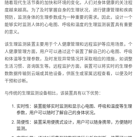
随着现代生活节奏的加快和环境的变化，人们对身体健康的关注程
度越来越高。为了及时掌握自身的生理状况，进行健康管理和疾病
者
预防，监测身体的生理参数成为一种重要的需求。因此，设计一个
能够实时监测人体的心电图、呼吸和温度的生理监测装置具有重要
我
的意义。
的
我
该生理监测装置主要用于个人健康管理和远程监护等应用场景。个
人健康管理方面，用户可以通过这个装置了解自己的心电图、呼吸
博
的
我
和体温等生理参数，及时发现异常情况并采取相应的措施，如调整
生活习惯、咨询医生等。远程监护方面，装置可以将实时的生理参
客
论
的
我
数数据传输到云端或其他设备，供医生或家属远程查看，以便及时
干预和诊断。
坛
圈
的
我
与传统的生理监测设备相比，该装置具有以下优势：
子
直
的
我
实时性：装置能够实时监测和显示心电图、呼吸和温度等生理
参数，用户可以随时了解自己的身体状况。
我
播
活
的
简便性：装置采用便携式设计，用户可以随身携带，方便随时
我
动
关
监测。
的