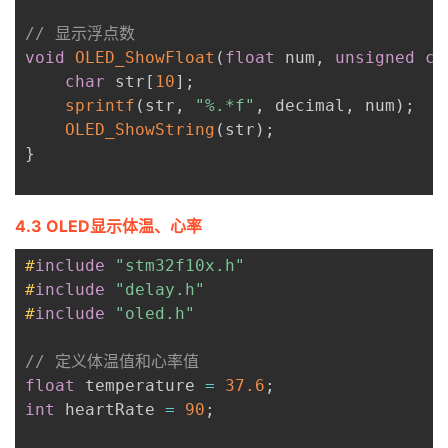
// 显示浮点数
void
OLED_ShowFloat
(
float
 num
,
unsigned
ch
char
 str
[
10
]
;
sprintf
(
str
,
"%.*f"
,
 decimal
,
 num
)
;
OLED_ShowString
(
str
)
;
}
4.3 OLED显示体温、心率
#
include
"stm32f10x.h"
#
include
"delay.h"
#
include
"oled.h"
// 定义体温值和心率值
float
 temperature 
=
37.6
;
int
 heartRate 
=
90
;