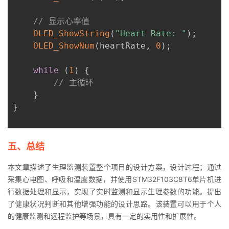
// 显示心率值
OLED_ShowString
(
"Heart Rate: "
)
;
OLED_ShowNum
(
heartRate
,
0
)
;
while
(
1
)
{
// 主循环
}
}
五、总结
本文章描述了生理监测装置整个项目的设计方案，设计过程；通过
采集心电图、呼吸和温度数据，并使用STM32F103C8T6单片机进
行数据处理和显示，实现了实时监测和显示生理参数的功能。提出
了健康状况判断和其他增强功能的设计思路。该装置可以用于个人
的健康监测和远程监护等场景，具有一定的实用性和扩展性。