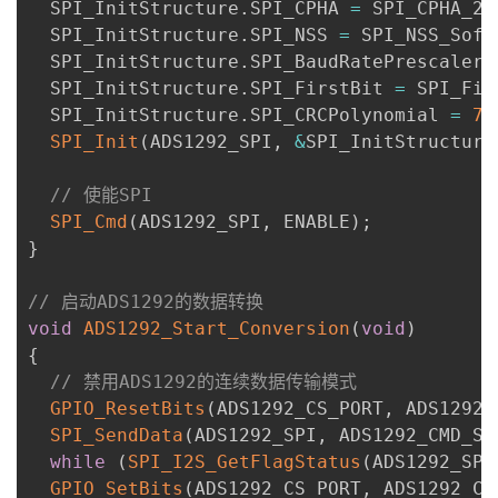
  SPI_InitStructure
.
SPI_CPHA 
=
 SPI_CPHA_2E
  SPI_InitStructure
.
SPI_NSS 
=
 SPI_NSS_Soft
  SPI_InitStructure
.
SPI_BaudRatePrescaler 
  SPI_InitStructure
.
SPI_FirstBit 
=
 SPI_Fir
  SPI_InitStructure
.
SPI_CRCPolynomial 
=
7
;
SPI_Init
(
ADS1292_SPI
,
&
SPI_InitStructure
// 使能SPI
SPI_Cmd
(
ADS1292_SPI
,
 ENABLE
)
;
}
// 启动ADS1292的数据转换
void
ADS1292_Start_Conversion
(
void
)
{
// 禁用ADS1292的连续数据传输模式
GPIO_ResetBits
(
ADS1292_CS_PORT
,
 ADS1292_
SPI_SendData
(
ADS1292_SPI
,
 ADS1292_CMD_SD
while
(
SPI_I2S_GetFlagStatus
(
ADS1292_SPI
GPIO_SetBits
(
ADS1292_CS_PORT
,
 ADS1292_CS