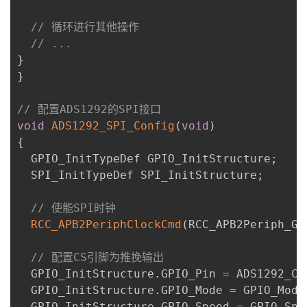
// 循环进行其他操作
// ...
}
}
// 配置ADS1292的SPI接口
void
ADS1292_SPI_Config
(
void
)
{
  GPIO_InitTypeDef GPIO_InitStructure
;
  SPI_InitTypeDef SPI_InitStructure
;
// 使能SPI时钟
RCC_APB2PeriphClockCmd
(
RCC_APB2Periph_GP
// 配置CS引脚为推挽输出
  GPIO_InitStructure
.
GPIO_Pin 
=
 ADS1292_CS
  GPIO_InitStructure
.
GPIO_Mode 
=
 GPIO_Mode
  GPIO_InitStructure
.
GPIO_Speed 
=
 GPIO_Spe