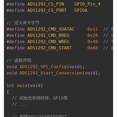
#
define
ADS1292_CS_PIN
GPIO_Pin_4
#
define
ADS1292_CS_PORT
GPIOA
// 定义命令字节
#
define
ADS1292_CMD_SDATAC
0x11
// 
#
define
ADS1292_CMD_RREG
0x20
// 
#
define
ADS1292_CMD_WREG
0x40
// 
#
define
ADS1292_CMD_START
0x08
// 
// 函数声明
void
ADS1292_SPI_Config
(
void
)
;
void
ADS1292_Start_Conversion
(
void
)
;
int
main
(
void
)
{
// 初始化系统时钟、GPIO等
// ...
// 配置ADS1292的SPI接口