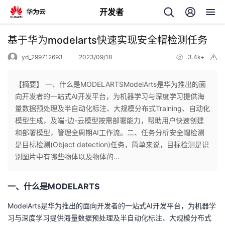
开发者
返
基于华为modelarts快速实现安全帽检测任务
回
yd_299712693
2023/09/18
3.4k+
举
报
【摘要】 一、什么是MODELARTSModelArts是华为推出的面
向开发者的一站式AI开发平台，为机器学习与深度学习提供海
量数据预处理及半自动化标注、大规模分布式Training、自动化
个
模型生成，及端-边-云模型按需部署能力，帮助用户快速创建
和部署模型，管理全周期AI工作流。二、任务分析安全帽检测
我
人
是目标检测(Object detection)任务，简单来说，目标检测是识
别图片中有哪些物体以及物体的...
的
主
一、什么是MODELARTS
开
页
ModelArts是华为推出的面向开发者的一站式AI开发平台，为机器学
发
习与深度学习提供海量数据预处理及半自动化标注、大规模分布式