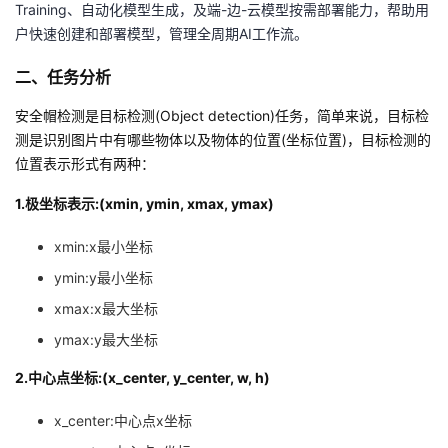
Training、自动化模型生成，及端-边-云模型按需部署能力，帮助用
户快速创建和部署模型，管理全周期AI工作流。
者
二、任务分析
我
安全帽检测是目标检测(Object detection)任务，简单来说，目标检
的
我
测是识别图片中有哪些物体以及物体的位置(坐标位置)，目标检测的
位置表示形式有两种：
博
的
我
1.极坐标表示:(xmin, ymin, xmax, ymax)
客
论
的
我
xmin:x最小坐标
坛
圈
的
我
ymin:y最小坐标
xmax:x最大坐标
子
直
的
我
ymax:y最大坐标
我
播
活
的
2.中心点坐标:(x_center, y_center, w, h)
我
动
关
的
x_center:中心点x坐标