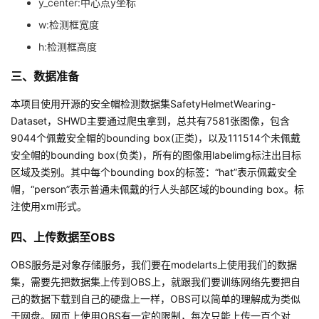
y_center:中心点y坐标
我
注
的
开
w:检测框宽度
h:检测框高度
的
Programs
发
三、数据准备
支
者
本项目使用开源的安全帽检测数据集SafetyHelmetWearing-
持
学
Dataset，SHWD主要通过爬虫拿到，总共有7581张图像，包含
9044个佩戴安全帽的bounding box(正类)，以及111514个未佩戴
我
安全帽的bounding box(负类)，所有的图像用labelimg标注出目标
堂
区域及类别。其中每个bounding box的标签：“hat”表示佩戴安全
的
我
帽，“person”表示普通未佩戴的行人头部区域的bounding box。标
我
注使用xml形式。
技
的
的
我
四、上传数据至OBS
术
云
课
的
我
OBS服务是对象存储服务，我们要在modelarts上使用我们的数据
集，需要先把数据集上传到OBS上，就跟我们要训练网络先要把自
支
声
程
认
的
我
己的数据下载到自己的硬盘上一样，OBS可以简单的理解成为类似
于网盘。网⻚上使用OBS有一定的限制，每次只能上传一百个对