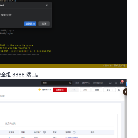
组 8888 端口。