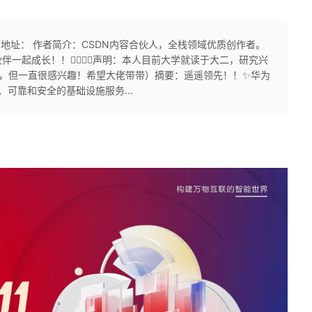
ian📡主页地址： 作者简介：CSDN内容合伙人，全栈领域优质创作者。
一起成长！！🐱‍🏍🙋‍♂️声明：本人目前大学就读于大二，研究兴
玩，但一直很感兴趣！希望大佬带带）摘要：遥遥领先！！✨华为
可靠和安全的基础设施服务...