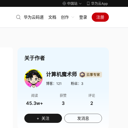
中国站
华为云App
华为云码道
文档
创作
登录
注册
关于作者
计算机魔术师
博客：
121
粉丝：
3
阅读
获赞
评论
45.3w+
3
2
+ 关注
发消息