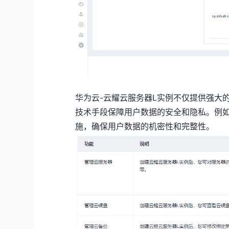
华为云-云耀云服务器L实例不仅提供强大
技术手段保障用户数据的安全和隐私。例
施，确保用户数据的机密性和完整性。