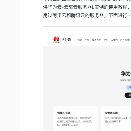
供华为云-云耀云服务器L实例的使用教程
用过阿里云和腾讯云的服务器，下面进行