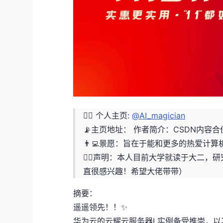
🤵‍♂️ 个人主页:
@AI_magician
📡主页地址： 作者简介：CSDN内容
👨‍💻景愿：旨在于能和更多的热爱计算机
🙋‍♂️声明：本人目前大学就读于大二
直很感兴趣！希望大佬带带）
摘要：
遥遥领先！！✨
华为云的云耀云服务器L实例备受推崇，