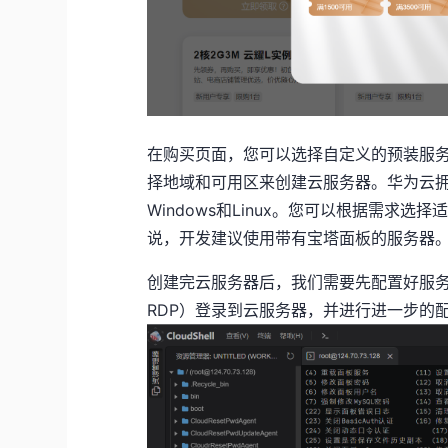
在购买页面，您可以选择自定义的预装服
择地域和可用区来创建云服务器。华为云
Windows和Linux。您可以根据需求
说，开发建议使用带有宝塔面板的服务器
创建完云服务器后，我们需要先配置好服务
RDP）登录到云服务器，并进行进一步的配置