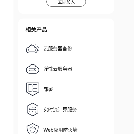
立即加入
相关产品
云服务器备份
弹性云服务器
部署
实时流计算服务
Web应用防火墙