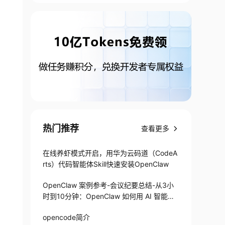
热门推荐
查看更多
在线养虾模式开启，用华为云码道（CodeA
rts）代码智能体Skill快速安装OpenClaw
OpenClaw 案例参考-会议纪要总结-从3小
时到10分钟：OpenClaw 如何用 AI 智能体
搞定会议纪要
opencode简介