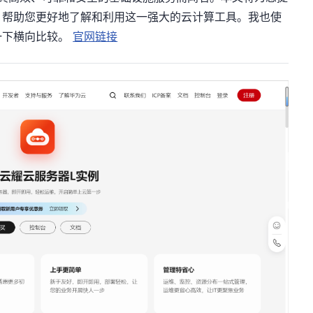
，帮助您更好地了解和利用这一强大的云计算工具。我也使
一下横向比较。
官网链接