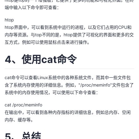
我
注
的
开
端中输入以下命令即可查看：
htop
的
Programs
发
htop界面中，可以看到系统中运行的进程，以及它们占用的CPU和
内存等资源。与top不同的是，htop提供了可视化的界面和更多的交
支
者
互方式，例如可以使用鼠标点击来进行操作。
持
学
4、使用cat命令
我
堂
cat命令可以查看Linux系统中的各种系统文件，而其中一些文件包
的
我
我
含了系统内存使用的详细信息。例如，"/proc/meminfo"文件包含了
系统中的内存使用情况，可以使用以下命令查看：
技
的
的
我
cat /proc/meminfo
术
云
在输出中，可以看到各种内存指标的详细信息，例如总内存、空闲
课
的
我
内存、缓存等。
支
声
程
认
的
我
5、总结