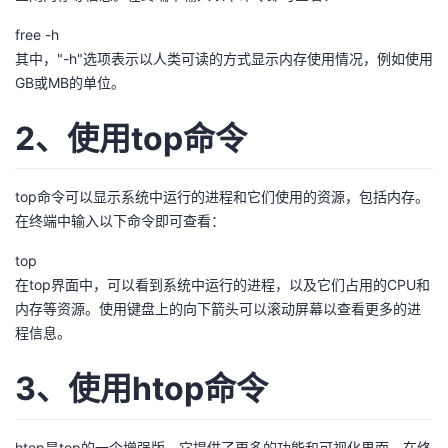
者
free -h
其中，"-h"选项表示以人类可读的方式显示内存使用情况，例如使用
GB或MB的单位。
我
2、使用top命令
的
我
博
的
我
top命令可以显示系统中运行的进程和它们使用的资源，包括内存。
在终端中输入以下命令即可查看：
客
论
的
我
top
坛
圈
的
我
在top界面中，可以看到系统中运行的进程，以及它们占用的CPU和
内存等资源。使用键盘上的向下箭头可以滚动屏幕以查看更多的进
子
直
的
我
程信息。
我
播
活
的
3、使用htop命令
我
动
关
的
htop是top的一个增强版，它提供了更多的功能和可视化界面。在终