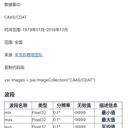
数据集ID:
我
注
的
开
CAAS/CDAT
的
Programs
发
时间范围: 1979年01月-2018年12月
支
者
范围: 全国
持
学
来源:
毛克彪教授团队
我
堂
复制代码段:
的
我
我
var images = pie.ImageCollection("CAAS/CDAT")
技
的
的
我
波段
术
云
课
的
我
波段名称
类型
分辨率
无效值
描述信息
最小值
min
Float32
0.1°
-9999
支
声
程
认
的
我
最大值
max
Float32
0.1°
-9999
平均值
avg
Float32
0.1°
-9999