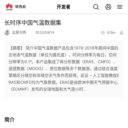
开发者
返
长时序中国气温数据集
回
此星光明
2023/09/14
6.5k+
举
报
【摘要】 ​简介中国气温数据产品包含1979-2018年期间中国的
近地表气温数据（单位为摄氏度），时间分辨率为每日，空间
分辨率为0.1º。本产品集成了再分析数据（ERA5、CMFD）、
个
遥感数据（MODIS）、原位数据等多个数据源，通过结合温度
策略区分晴空和非晴空天气条件而获得。前言 – 人工智能教程E
我
人
RA5和CMFD均为气象数据。ERA5是由欧洲中期天气预报中心
（ECMWF）发布的全球地面和大气逐小时...
的
主
开
页
简介
发