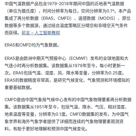
中国气温数据产品包含1979-2018年期间中国的近地表气温数据
者
（单位为摄氏度），时间分辨率为每日，空间分辨率为0.1º。本产品
集成了再分析数据（ERA5、CMFD）、遥感数据（MODIS）、原位
数据等多个数据源，通过结合温度策略区分晴空和非晴空天气条件
我
而获得。
前言 – 人工智能教程
的
我
ERA5和CMFD均为气象数据。
博
的
我
ERA5是由欧洲中期天气预报中心（ECMWF）发布的全球地面和大
气逐小时再分析数据集。该数据集从1979年至今，每小时更新一
客
论
的
我
次。ERA5包括气温、湿度、风、降水等变量，分辨率为0.25度。
ERA5的数据精度非常高，是研究气候变化、气象预测和环境模拟的
坛
圈
的
我
重要基础数据。
子
直
的
我
CMFD是由中国气象局气候中心发布的中国气象物理要素再分析数据
集。该数据集从1951年至今，包括气温、降水、气压、相对湿度、
我
播
活
的
地表温度等变量，分辨率为0.1度。CMFD数据集的发布，为中国气
象学界和海外气象学者提供了详细而连续的气象物理要素观测资
我
动
关
的
料，有助于更好地理解和预测中国气候变化。