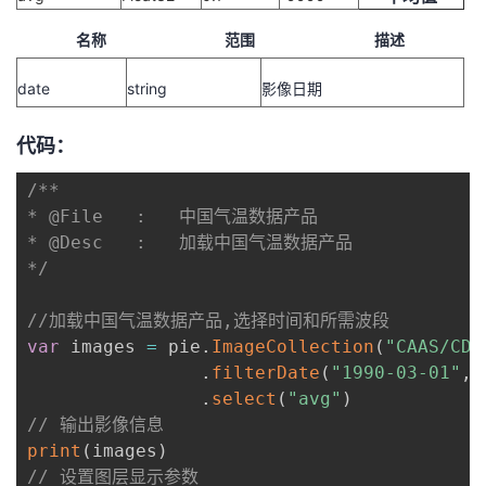
持
建
证
实
的
名称
范围
描述
议
验
收
date
string
影像日期
藏
代码：
/**

* @File   :   中国气温数据产品

* @Desc   :   加载中国气温数据产品

*/
//加载中国气温数据产品,选择时间和所需波段
var
 images 
=
 pie
.
ImageCollection
(
"CAAS/CDA
.
filterDate
(
"1990-03-01"
,
"
.
select
(
"avg"
)
// 输出影像信息
print
(
images
)
// 设置图层显示参数