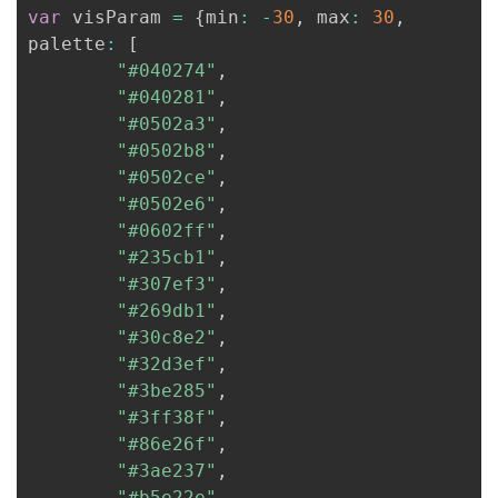
var
 visParam 
=
{
min
:
-
30
,
 max
:
30
,
palette
:
[
"#040274"
,
"#040281"
,
"#0502a3"
,
"#0502b8"
,
"#0502ce"
,
"#0502e6"
,
"#0602ff"
,
"#235cb1"
,
"#307ef3"
,
"#269db1"
,
"#30c8e2"
,
"#32d3ef"
,
"#3be285"
,
"#3ff38f"
,
"#86e26f"
,
"#3ae237"
,
"#b5e22e"
,